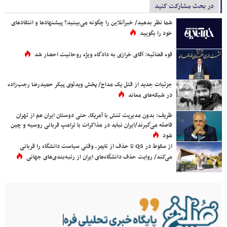
در بحث مشارکت کنید
شما نظر بدهید/ خبرآنلاین را چگونه می‌بینید؟ پیشنهادها و انتقادهای
خود را بگویید
قوه قضائیه: آقای خرازی به دادگاه ویژه روحانیت احضار شد
جزئیات جدید از قتل یک مداح/ پخش ویدئوی پیکر حمیدرضا رجب‌زاده
در شبکه‌های معاند
ظریف: بدون مدیریت تنش با آمریکا، حتی دوستان ایران هم از تهران
فاصله می‌گیرند/ایران نباید در مذاکرات با ترامپ قربانی روسیه و چین
شود
از سقوط در QS تا حذف از تایمز، وقتی سیاست دانشگاه را قربانی
می‌کند/ روایت حذف دانشگاه‌های ایران از رتبه‌بندی‌های جهانی