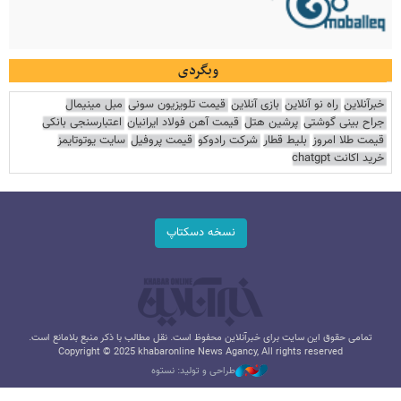
وبگردی
خبرآنلاین
راه نو آنلاین
بازی آنلاین
قیمت تلویزیون سونی
مبل مینیمال
جراح بینی گوشتی
پرشین هتل
قیمت آهن فولاد ایرانیان
اعتبارسنجی بانکی
قیمت طلا امروز
بلیط قطار
شرکت رادوکو
قیمت پروفیل
سایت یوتوتایمز
خرید اکانت chatgpt
نسخه دسکتاپ
تمامی حقوق این سایت برای خبرآنلاین محفوظ است. نقل مطالب با ذکر منبع بلامانع است.
Copyright © 2025 khabaronline News Agancy, All rights reserved
طراحی و تولید: نستوه