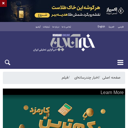
×
فارسی
العربية
English
تماس با ما
درباره ما
تبلیغات
آرشیو
شنبه ۱۷ مرداد ۱۴۰۵
صفحه اصلی
اخبار چندرسانه‌ای
فیلم