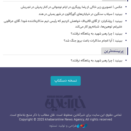
عکس | تصویری زیر خاکی از رضا رویگری در ایام نوجوانی در کنار پدرش در تجریش
ببینید | سیلاب‌ سنگین در خیابان‌های گورگائون در شهر بمبئی در هند
ببینید | پزشکیان: از آقای قالیباف خواهش کردیم که رئیس تیم مذاکره‌کننده شود/ آقای عراقچی
علیرغم توهین‌ها، شبانه‌روز کار می‌کند
ببینید | چرا رهبر شهید به پناهگاه نرفتند؟
ببینید | آیا انجام مذاکرات باعث بروز جنگ شد؟
پربیننده‌ترین
ببینید | چرا رهبر شهید به پناهگاه نرفتند؟
نسخه دسکتاپ
تمامی حقوق این سایت برای خبرآنلاین محفوظ است. نقل مطالب با ذکر منبع بلامانع است.
Copyright © 2025 khabaronline News Agancy, All rights reserved
طراحی و تولید: نستوه