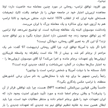
بپذیرد.
وی افزود: توافق ترامپ- روحانی در مورد چنین معامله سه خاصیت دارد؛ اولا
معاهده ان‌پی‌تی اعتبار خود در جامعه جهانی را باز خواهد یافت، ثاثیا، تبعیضات
هسته‌ای علیه ایران که از انقلاب 1979 ادامه دارد، منتفی می‌شود و ثالثا ترامپ
هم به آرزوی خود برای مذاکره و یک معامله بزرگ با ایران می‌رسد.
یادداشت موسویان البته یک مغالطه چندلایه است. او توضیح نمی‌دهد اولا ترامپی
که زیر توافق موجود زده، چه تضمینی دارد امتیاز دوباره بگیرد و زیر توافق جدید
نزند؟ آیا این کار به تعبیر آقای روحانی، دیوانگی نیست؟
ثانیا اگر باید با آمریکا توافق کرد، چرا آقای روحانی اردیبهشت 97 گفت: شر یک
مزاحم از برجام کم شد و بیش از 16 ماه است یکطرفه به واسطه فریبکاری
اروپایی‌ها پای تعهدات برجام مانده و اجرا می‌کند؟ آیا آقای موسویان اروپایی‌ها را -
به اعتبار سال‌ها سفارت در آلمان- نمی‌شناخت و کشف جدیدی کرده است؟!
ثالثاً، مسئله ما با دولت آمریکا و شخص ترامپ است یا بولتون؟
رابعاً رئیس جمهور ما برای چه باید با محلل‌هایی به نام سران برخی کشورهای
منطقه‌، با ترامپ عکس یادگاری بگیرد؟!
خامساً وقتی قوانین بین‌المللی (معاهده NPT) هست، چرا باید توافقی فراتر از آن
را پذیرفت؟ و وقتی برجام امضا شده و مورد تأیید شورای امنیت وجود دارد که
ایران تعهدات خود را طبق برجام انجام داده و منتظر مطالبات خود است، چرا باید
ابطال همین سند به علاوه تنظیم توافق نیم بند جدیدی که تعهدات جدیدی را بار