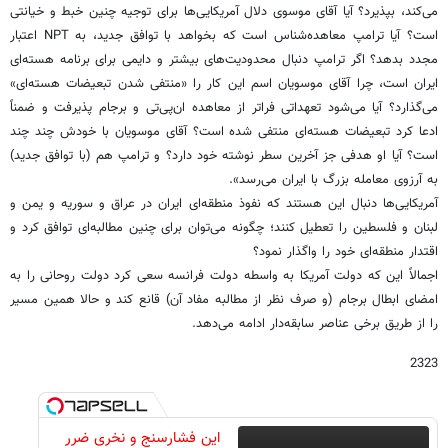
می‌کند، بپذیرد؟ آیا آقای موسوی دلال آمریکایی‌ها برای توجیه چنین خبط و خیانتی
است؟ آیا ترامپ معاهده‌شناس است که بخواهد با توافق جدید، به NPT اعتبار
مجدد بدهد؟ اگر ترامپ دنبال محدودیت‌های بیشتر و دایمی برای برنامه هسته‌ای
ایران است، چرا آقای موسویان اسم این کار را «منتفی شدن تبعیضات هسته‌ای»
می‌گذارد؟ آیا می‌شود تعهداتی فراتر از معاهده ان‌پی‌تی و برجام پذیرفت و ضمناً
ادعا کرد تبعیضات هسته‌ای منتفی شده است؟ آقای موسویان با خودش چند چند
است؟ آیا او هدفی جز آخرین سطر نوشته خود دارد؟ و ترامپ هم (با توافق جدید)
به آرزوی معامله بزرگ با ایران می‌رسد».
آمریکایی‌ها دنبال این هستند که نفوذ منطقه‌ای ایران در عراق و سوریه و یمن و
لبنان و فلسطین را تعطیل کنند؛ چگونه می‌توان برای چنین مطالبه‌ای توافق کرد و
اقتدار منطقه‌ای خود را واگذار نمود؟
اجمالاً این که دولت آمریکا به واسطه دولت فرانسه سعی کرد دولت روحانی را به
امضای ابطال برجام (و صرف نظر از مطالبه مفاد آن) قانع کند و حالا همین مسیر
را از طریق برخی عناصر سابقه‌دار ادامه می‌دهد.
2323
این فشارسنج و نخری ضرر