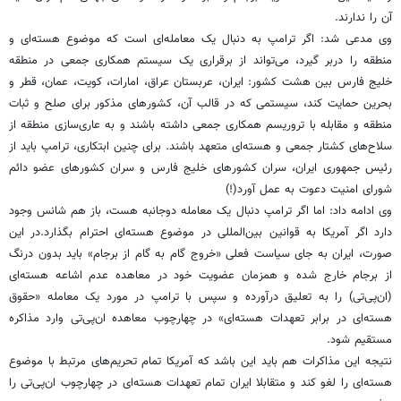
آن را ندارند.
وی مدعی شد: اگر ترامپ به دنبال یک معامله‌ای است که موضوع هسته‌ای و
منطقه را دربر گیرد، می‌تواند از برقراری یک سیستم همکاری جمعی در منطقه
خلیج فارس بین هشت کشور: ایران، عربستان عراق، امارات، کویت، عمان، قطر و
بحرین حمایت کند، سیستمی که در قالب آن، کشورهای مذکور برای صلح و ثبات
منطقه و مقابله با تروریسم همکاری جمعی داشته باشند و به عاری‌سازی منطقه از
سلاح‌های کشتار جمعی و هسته‌ای متعهد باشند. برای چنین ابتکاری، ترامپ باید از
رئیس جمهوری ایران، سران کشورهای خلیج فارس و سران کشورهای عضو دائم
شورای امنیت دعوت به عمل آورد(!)
وی ادامه داد: اما اگر ترامپ دنبال یک معامله دوجانبه هست، باز هم شانس وجود
دارد اگر آمریکا به قوانین بین‌المللی در موضوع هسته‌ای احترام بگذارد.در این
صورت، ایران به جای سیاست فعلی «خروج گام به گام از برجام» باید بدون درنگ
از برجام خارج شده و همزمان عضویت خود در معاهده عدم اشاعه هسته‌ای
(ان‌پی‌تی) را به تعلیق درآورده و سپس با ترامپ در مورد یک معامله «حقوق
هسته‌ای در برابر تعهدات هسته‌ای» در چهارچوب معاهده ان‌پی‌تی وارد مذاکره
مستقیم شود.
نتیجه این مذاکرات هم باید این باشد که آمریکا تمام تحریم‌های مرتبط با موضوع
هسته‌ای را لغو کند و متقابلا ایران تمام تعهدات هسته‌ای در چهارچوب ان‌پی‌تی را