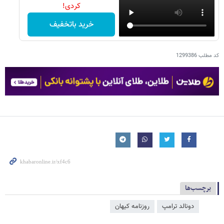
کردی!
خرید باتخفیف
کد مطلب
1299386
برچسب‌ها
دونالد ترامپ
روزنامه کیهان