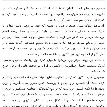
حسین موسویان که به اتهام ارتباط ارائه اطلاعات به بیگانگان محکوم شد، در
نشریه میدل‌ایست‌آی می‌نویسد: واقعیت این است که آمریکا برجام را نابود کرده و
قدرت‌های جهانی هم توان احیای آن را ندارند.
قدرت‌های بلوک شرق همچون چین و روسیه که خود نیز دچار چالش‌ تجاری با
آمریکا هستند، تلاش صادقانه‌تری نسبت به بلوک غرب برای حفظ برجام انجام
می‌دهند درحالی که تلاش‌های اروپا با شکست کامل مواجه شده است. اروپا در
شعار، از برجام حمایت می‌کند اما در عمل کاملا تسلیم فشارهای آمریکا شده و از
تحریم‌های واشنگتن پیروی می‌کند. تلاش‌های مکرون رئیس جمهوری فرانسه به
نمایندگی از اتحادیه اروپا نیز تاکنون به شکست انجامیده است.
با ادامه این روند، پیش‌بینی می‌شود تا پایان دوره اول ریاست جمهوری ترامپ،
آمریکا سیاست «فشار حداکثری» را تکمیل و ایران نیز به‌طور کامل از برجام خارج
خواهد شد.
موسویان افزود: اکنون که ترامپ بولتون مشاور امینت ملی جنگ‌طلب خود را اخراج
کرده است، آیا شانسی برای خروج از بن‌بست فعلی بحران روابط آمریکا و ایران
وجود دارد؟ نکته کلیدی این است که ترامپ گفت‌وگو و معامله مستقیم با ایران را
می‌خواهد، تاکید می‌کند که برجام فاجعه است و تنها خواستار این است که ایران
بمب هسته‌ای نداشته باشد و لذا توافق جدید هسته‌ای با تهران می خواهد. اما
واقعیت این است که آمریکا برجام را نابود کرده و قدرت‌های جهانی هم توان احیاء