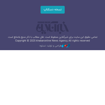
نسخه دسکتاپ
تمامی حقوق این سایت برای خبرآنلاین محفوظ است. نقل مطالب با ذکر منبع بلامانع است.
Copyright © 2025 khabaronline News Agancy, All rights reserved
طراحی و تولید: نستوه