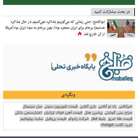
در بحث مشارکت کنید
ابوالفتح: حتی زمانی که می‌گوییم مذاکره نمی‌کنیم، در حال مذاکره
هستیم/ برجام برای ایران معجزه بود/ چون برجام به سود ایران بود آمریکا
از آن خارج شد
وبگردی
خبرآنلاین
راه نو آنلاین
بازی آنلاین
قیمت تلویزیون سونی
مبل مینیمال
جراح بینی گوشتی
پرشین هتل
قیمت آهن فولاد ایرانیان
اعتبارسنجی بانکی
قیمت طلا امروز
بلیط قطار
شرکت رادوکو
قیمت پروفیل
سایت یوتوتایمز
خرید اکانت chatgpt