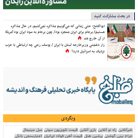
در بحث مشارکت کنید
ابوالفتح: حتی زمانی که می‌گوییم مذاکره نمی‌کنیم، در حال مذاکره
هستیم/ برجام برای ایران معجزه بود/ چون برجام به سود ایران بود آمریکا
از آن خارج شد
راز دشمنی وزیرخارجه لبنان با ایران / یوسف رجی چه ارتباطی با حزب
نزدیک به اسرائیل دارد؟
وبگردی
خبرآنلاین
راه نو آنلاین
بازی آنلاین
قیمت تلویزیون سونی
مبل مینیمال
جراح بینی گوشتی
پرشین هتل
قیمت آهن فولاد ایرانیان
اعتبارسنجی بانکی