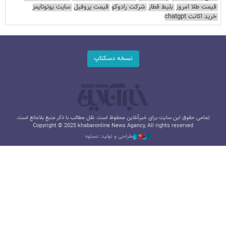
قیمت طلا امروز
بلیط قطار
شرکت رادوکو
قیمت پروفیل
سایت یوتوتایمز
خرید اکانت chatgpt
نسخه دسکتاپ
تمامی حقوق این سایت برای خبرآنلاین محفوظ است. نقل مطالب با ذکر منبع بلامانع است.
Copyright © 2025 khabaronline News Agancy, All rights reserved
طراحی و تولید: نستوه