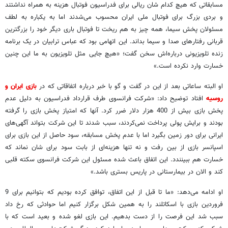
مسابقاتی که هیچ کدام شان ریالی برای فدراسیون فوتبال هزینه به همراه نداشتند
و بردی بزرگ برای فوتبال ملی ایران محسوب می‌شدند اما به یکباره به لطف
مسئولان پخش سیما، همه چیز به هم ریخت تا فوتبال باری دیگر خود را بزرگترین
قربانی رفتارهای صدا و سیما بداند. این اتهامی بود که عباس ترابیان در یک برنامه
زنده تلویزیونی درباره‌اش سخن گفت؛ «هیچ جایی مثل تلویزیون به ما این چنین
خسارت وارد نکرده است.»
او البته ساعاتی بعد از این در گفت و گو با خبر درباره اتفاقاتی که در
بازی ایران و
روسیه
افتاد توضیح داد: «شرکت فرانسوی طرف قرارداد فدراسیون به دلیل عدم
پخش بازی بیش از 400 هزار دلار ضرر کرد. آنها که امتیاز پخش بازی را گرفته
بودند و برایش پولی پرداخت نمی‌کردند، سبب شدند تا این شرکت بتواند آگهی‌های
ایرانی برای دور زمین بگیرد اما با عدم پخش مسابقه، سود حاصل از این بازی برای
اسپانسر بازی از بین رفت و نه تنها هزینه‌ای از بابت سود برای شان نماند که
خسارت هم ببینندد. این اتفاق باعث شده مسئول این شرکت فرانسوی سکته قلبی
کند و الان در بیمارستانی در پاریس بستری باشد.»
او ادامه می‌دهد: «ما تا قبل از این اتفاق، توافق کرده بودیم که بتوانیم برای 9
فروردین بازی با اسکاتلند را به همین شکل برگزار کنیم اما حوادثی که رخ داد
سبب شد این فرصت را از دست بدهیم. این بازی لغو شده و بعید است که با