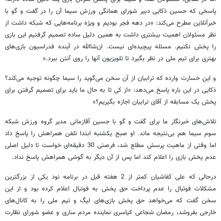
پاسخی که حسین ذکایی دبیر شورای همانگی ورزش سیما آن را در گفت و گو با
خبرآنلاین مطرح می‌کند: «در دهه فجر بودیم و ویژه برنامه‌هایی که شبکه داشت از
نظر مسئولان اهمیت بیشتری داشت به همین دلیل ساده تصمیم گرفتیم این بازی
را پخش نکنیم. مسئله پیچیده‌ای نیست. ان‌شاالله در آینده فدراسیون بازی‌های
بهتری برای تیم ملی در نظر بگیرد تا تلویزیون آنها را روی آنتن ببرد.»
و این خسارت وارده که ترابیان از آن سخن می‌گوید را سیما چگونه توجیه می‌کند؟
ذکایی در این باره پاسخ می‌دهد: «از کی تا به حال ما باید برای تصمیم گرفتن برای
پخش یک مسابقه از آقای ترابیان اجازه بگیریم؟»
تلاش‌های خبرنگار ما برای گفت و گو با جسین آقازمانی مدیر گروه ورزش شبکه
سوم سیما هم بی‌نتیجه ماند. او صبح یکشنبه ابتدا تلفن همراهش را پاسخ داد
اما وقتی از ماهیت پرسش مطلع شد، فرصتی 30 دقیقه‌ای خواست تا دلیل اصلی
عدم پخش بازی را اعلام کند اما پس از آن دیگر به گوشی همراهش پاسخ نداد.
درحالی که علی کفاشیان کمتر از 2 هفته قبل در برنامه نود یکی از بزرگترین
مشکلات فوتبال را عدم پرداخت حق پخش به فوتبال اعلام کرده بود و از این
سخن گفت که می‌خواهد حق پخش بازی‌های لیگ و تیم ملی را به کانال‌های
خارجی بفروشد، رمضان شجاعی کیاسری نماینده مردم ساری و عضو شورای نظارت