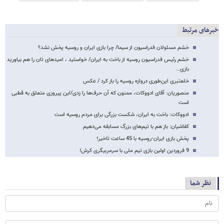
خبرهای مرتبط
خشم مسئولان فدراسیون از سیما/ چرا بازی ایران و روسیه پخش نشد؟
خشم رئیس فدراسیون روسیه از باخت به ایران/ خواستید ، امیدهای تان را هم بیاورید
بازی…
خلعتبری این‌طوری دروازه روسیه را باز کرد / عکس
منصوریان: آقای ادووکات، ممنون که آن حرف‌ها را زدی/این پیروزی متعلق به قطبی
است
ادووکات: باخت به ایران، شکست بزرگی برای مردم روسیه است
کفاشیان: باز هم با تیم‌های بزرگ مسابقه می‌دهیم
پخش بازی ایران-روسیه با 45 ساعت تاخیر!
9 فروردین اولین بازی تیم ملی با سرمربیگری کرش!
نظر شما