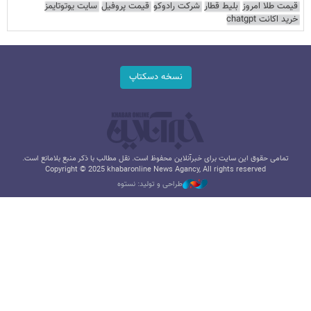
قیمت طلا امروز
بلیط قطار
شرکت رادوکو
قیمت پروفیل
سایت یوتوتایمز
خرید اکانت chatgpt
نسخه دسکتاپ
تمامی حقوق این سایت برای خبرآنلاین محفوظ است. نقل مطالب با ذکر منبع بلامانع است.
Copyright © 2025 khabaronline News Agancy, All rights reserved
طراحی و تولید: نستوه