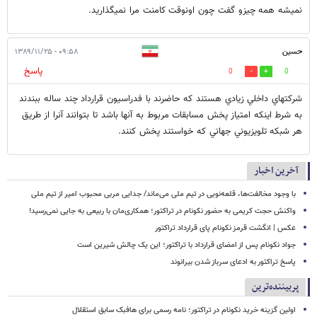
نمیشه همه چیزو گفت چون اونوقت کامنت مرا نمیگذارید.
حسين
۰۹:۵۸ - ۱۳۸۹/۱۱/۲۵
پاسخ
0
0
شركتهاي داخلي زيادي هستند كه حاضرند با فدراسيون قرارداد چند ساله ببندند
به شرط اينكه امتياز پخش مسابقات مربوط به آنها باشد تا بتوانند آنرا از طريق
هر شبكه تلويزيوني جهاني كه خواستند پخش كنند.
آخرین اخبار
با وجود مخالفت‌ها، قلعه‌نویی در تیم ملی می‌ماند/ جدایی مربی محبوب امیر از تیم ملی
واکنش حجت کریمی به حضور نکونام در تراکتور؛ همکاری‌مان با ربیعی به جایی نمی‌رسید!
عکس | انگشت قرمز نکونام پای قرارداد تراکتور
جواد نکونام پس از امضای قرارداد با تراکتور؛ این یک چالش شیرین است
پاسخ تراکتور به ادعای سرباز شدن بیرانوند
پربیننده‌ترین
اولین گزینه خرید نکونام در تراکتور؛ نامه رسمی برای هافبک سابق استقلال