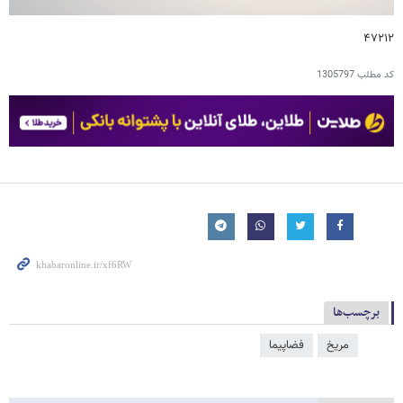
۴۷۲۱۲
کد مطلب
1305797
برچسب‌ها
مریخ
فضاپیما