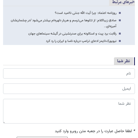
خبرهای مرتبط
روزنامه اعتماد: چرا آیت الله جنتی ناامید است؟
صادق زیباکلام: از تتلوها می‌ترسم و هربار دلهره‌ام بیشتر می‌شود /در چشمان‌شان
آمیزه‌ای…
رقابت برد پیت و استالونه برای صدرنشینی در گیشه سینماهای جهان
نیویورک‌تایمز ادعای ترامپ درباره ناسا و ایران را رد کرد
نظر شما
*
لطفا حاصل عبارت را در جعبه متن روبرو وارد کنید