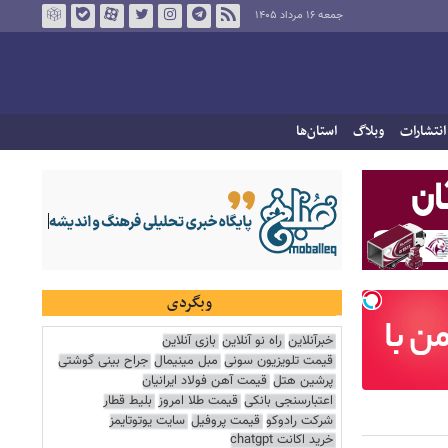
جمعه ۱۶ مرداد ۱۴۰۵
انتشارات
وبلاگ
استان‌ها
وبگردی
خبرآنلاین
راه نو آنلاین
بازی آنلاین
قیمت تلویزیون سونی
مبل مینیمال
جراح بینی گوشتی
پرشین هتل
قیمت آهن فولاد ایرانیان
اعتبارسنجی بانکی
قیمت طلا امروز
بلیط قطار
شرکت رادوکو
قیمت پروفیل
سایت یوتوتایمز
خرید اکانت chatgpt