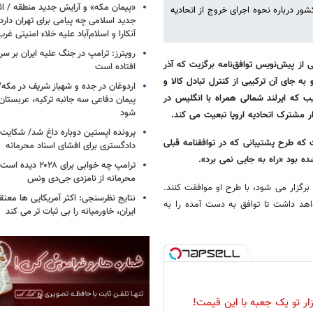
«پیمان مکه» و آرایش جدید منطقه / ائ
ر درباره نحوه اجرای خروج از اتحادیه
جدید اسلامی چه پیامی برای تهران دار
آنکارا و اسلام‌آباد علیه خلاء امنیتی غرب
از پیش‌نویس توافق‌نامه برگزیت که آذر
افتاده است
 جای آن ترکیبی از کنترل تبادل کالا و
اردوغان در جده و شهباز شریف در مکه/ 
یب که ایرلند شمالی همراه با انگلیس در
پیمان دفاعی سه جانبه ترکیه، عربستان
شود
پرونده اپستین دوباره داغ شد/ شکایت 
که طرح پشتیبانی که در توافقنامه قبلی
دادگستری برای افشای اسناد محرمانه
ده بود «راه به جایی نمی برد».
ترامپ چه خوابی برای ۲۸
محرمانه از نامزدی جی‌دی ونس
ادیه اروپا پیش از برگزاری اجلاس سران که ۱۵ روز دیگر برگزار می شود، با طرح او موافقت کنند.
نتایج نظرسنجی: اکثر آمریکایی ها معت
هد داشت تا توافق به دست آمده را به
ایران، خاورمیانه را بی ثبات تر می کند
زار تو یک جعبه با این قیمت!