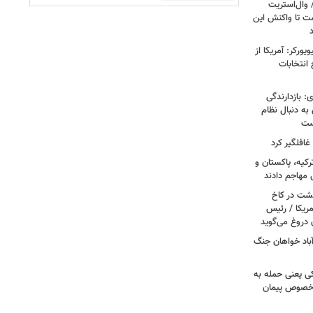
 وال‌استریت
ست تا واکنش این
ورکر: آمریکا از
 انتخابات
: بازدارندگی
 به دنبال نظام
است
غافلگیر کرد
کیه، پاکستان و
 مهاجم دادند
حشت در کاخ
مریکا / رئیس
 دروغ می‌گوید
باد خواهان جنگ
کی یعنی حمله به
ر خصوص پیمان