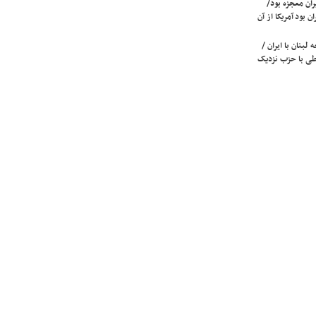
ران معجزه بود/
ن بود آمریکا از آن
لبنان با ایران /
ی با حزب نزدیک