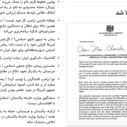
پوتین خطوط قرمز ناتو را محک می‌زند /
ژورنال: حمله محدودی به ناتو در راه ا
ا شد
ائتلاف نظامی توسط مسکو ارزیابی شود
توطئه خارجی ترامپ کار خود اوست / نیوی
همین حالا برای ابطال و دستکاری نتایج
میان‌دوره‌ای کنگره برنامه‌ریزی می‌کند
پیش به سوی ناتوی اسلامی؟ / گل‌عنبری
آمریکا کارایی خود را از دست داد؛ ریاض
امنیتی درون‌منطقه‌ای برای مهار ایران 
آتلانتیک: تاب‌آوری ایران دولت ترامپ را 
نخستین پیمان دفاع جمعی اسلامی / تر
عربستان به یکدیگر تعهد دفاع در مقابل
چرا ترامپ افشاگران را تهدید کرد؟ / و
سفید از بر ملا شدن کمبود تسلیحاتی آ
جمهور آمریکا در مورد مقصر بودن بایدن
سخنگوی وزارت خارجه پاکستان: اسلام‌آ
با افغانستان نیست
ترکیه، پاکستان و عربستان: حمله به ی
همه / بیانیه وزارت خارجه پاکستان د
دفاعی مشترک مکه