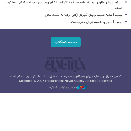
‏ ببینید | جان بولتون: روسیه آماده حمله به ناتو است! / ایران در این ماجرا چه نقشی ایفا کرده
است؟
ببینید | هدیه عجیب و ویژه شهردار آرکلی ترکیه به محمد صلاح
ببینید | ماجرای تقسیم دریای خزر چیست؟
نسخه دسکتاپ
تمامی حقوق این سایت برای خبرآنلاین محفوظ است. نقل مطالب با ذکر منبع بلامانع است.
Copyright © 2025 khabaronline News Agancy, All rights reserved
طراحی و تولید: نستوه