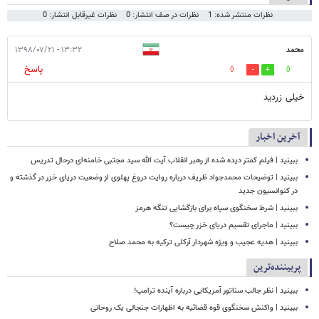
نظرات منتشر شده: 1
نظرات در صف انتشار: 0
نظرات غیرقابل انتشار: 0
محمد
۱۳:۳۲ - ۱۳۹۸/۰۷/۲۱
پاسخ
0
0
خیلی زردید
آخرین اخبار
ببینید | فیلم کمتر دیده شده از رهبر انقلاب آیت الله سید مجتبی خامنه‌ای درحال تدریس
ببینید | توضیحات محمدجواد ظریف درباره روایت دروغ پهلوی از وضعیت دریای خزر در گذشته و
در کنوانسیون جدید
ببینید | شرط سخنگوی سپاه برای بازگشایی تنگه هرمز
ببینید | ماجرای تقسیم دریای خزر چیست؟
ببینید | هدیه عجیب و ویژه شهردار آرکلی ترکیه به محمد صلاح
پربیننده‌ترین
ببینید | نظر جالب سناتور آمریکایی درباره آینده ترامپ!
ببینید | واکنش سخنگوی قوه قضائیه به اظهارات جنجالی یک روحانی