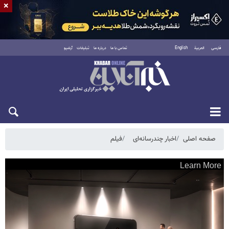
×
فارسی
العربية
English
تماس با ما
درباره ما
تبلیغات
آرشیو
شنبه ۱۷ مرداد ۱۴۰۵
صفحه اصلی
اخبار چندرسانه‌ای
فیلم