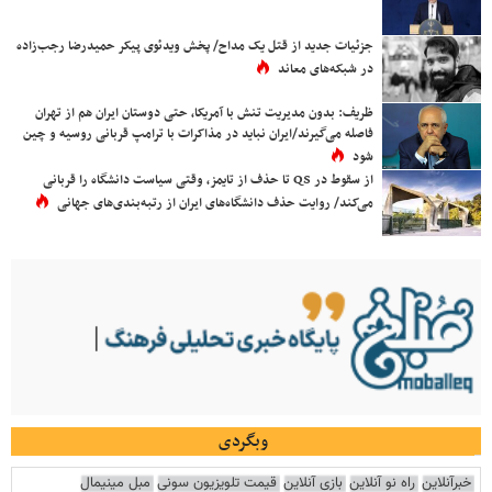
جزئیات جدید از قتل یک مداح/ پخش ویدئوی پیکر حمیدرضا رجب‌زاده
در شبکه‌های معاند
ظریف: بدون مدیریت تنش با آمریکا، حتی دوستان ایران هم از تهران
فاصله می‌گیرند/ایران نباید در مذاکرات با ترامپ قربانی روسیه و چین
شود
از سقوط در QS تا حذف از تایمز، وقتی سیاست دانشگاه را قربانی
می‌کند/ روایت حذف دانشگاه‌های ایران از رتبه‌بندی‌های جهانی
وبگردی
خبرآنلاین
راه نو آنلاین
بازی آنلاین
قیمت تلویزیون سونی
مبل مینیمال