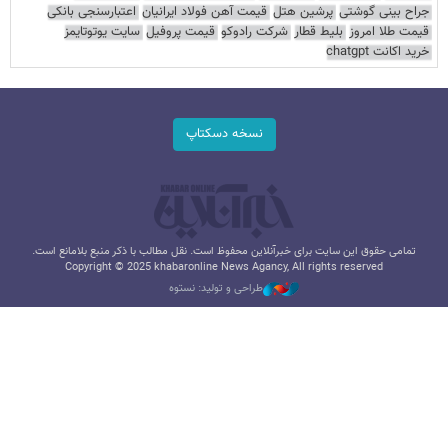
جراح بینی گوشتی
پرشین هتل
قیمت آهن فولاد ایرانیان
اعتبارسنجی بانکی
قیمت طلا امروز
بلیط قطار
شرکت رادوکو
قیمت پروفیل
سایت یوتوتایمز
خرید اکانت chatgpt
نسخه دسکتاپ
تمامی حقوق این سایت برای خبرآنلاین محفوظ است. نقل مطالب با ذکر منبع بلامانع است.
Copyright © 2025 khabaronline News Agancy, All rights reserved
طراحی و تولید: نستوه