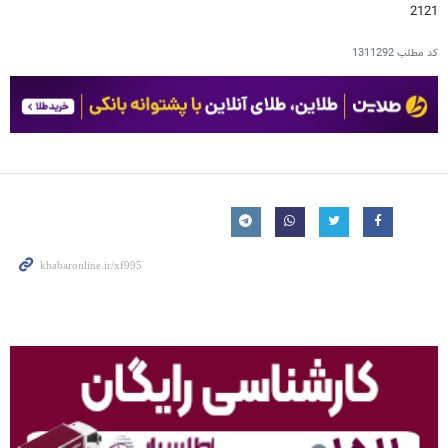
2121
کد مطلب
1311292