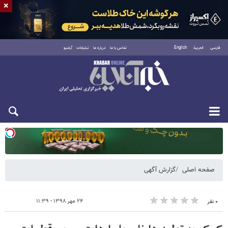
×
فارسی
العربية
English
تماس با ما
درباره ما
تبلیغات
آرشیو
یکشنبه ۱۸ مرداد ۱۴۰۵
صفحه اصلی
گزارش آگهی
۲۴ مهر ۱۳۹۸ - ۱۱:۳۹
۰ نفر