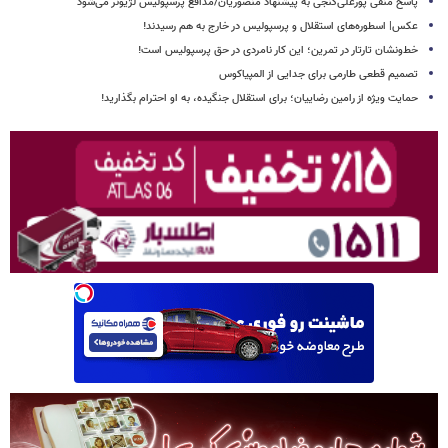
پاسخ منفی پورعلی‌گنجی به پیشنهاد منصوریان/مدافع پرسپولیس لژیونر می‌شود
عکس| اسطوره‌های استقلال و پرسپولیس در خارج به هم رسیدند!
خط‌ونشان تارتار در تمرین؛ این کار نامردی در حق پرسپولیس است!
تصمیم قطعی طارمی برای جدایی از المپیاکوس
حمایت ویژه از رامین رضاییان؛ برای استقلال جنگیده، به او احترام بگذارید!