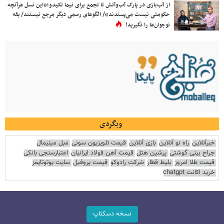
از آب‌بازی در پارک آب‌وآتش تا تجمع برای نیما تکیدو؛«این نسل هرآنچه
حکومتی نیست می‌پسندند»/ الگوهای رسمی دیگر مرجع نیستند/ یقه
نوجوان‌ها را نگیرید!
وبگردی
خبرآنلاین
راه نو آنلاین
بازی آنلاین
قیمت تلویزیون سونی
مبل مینیمال
جراح بینی گوشتی
پرشین هتل
قیمت آهن فولاد ایرانیان
اعتبارسنجی بانکی
قیمت طلا امروز
بلیط قطار
شرکت رادوکو
قیمت پروفیل
سایت یوتوتایمز
خرید اکانت chatgpt
نسخه دسکتاپ