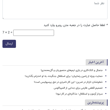
*
لطفا حاصل عبارت را در جعبه متن روبرو وارد کنید
7 + 2 =
ارسال
آخرین اخبار
جنجال و کتک‌کاری در بازی تیم‌های منصوریان و گل‌محمدی!
حمایت ویژه از رامین رضاییان؛ برای استقلال جنگیده، به او احترام بگذارید!
خط‌ونشان تارتار در تمرین؛ این کار نامردی در حق پرسپولیس است!
تصمیم قطعی طارمی برای جدایی از المپیاکوس
سردار آزمون و استقلال؛ مذاکره‌ای در کار نبود!
پربیننده‌ترین