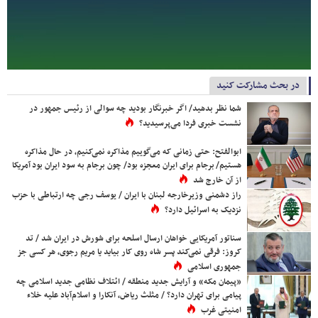
در بحث مشارکت کنید
شما نظر بدهید/ اگر خبرنگار بودید چه سوالی از رئیس جمهور در
نشست خبری فردا می‌پرسیدید؟
ابوالفتح: حتی زمانی که می‌گوییم مذاکره نمی‌کنیم، در حال مذاکره
هستیم/ برجام برای ایران معجزه بود/ چون برجام به سود ایران بود آمریکا
از آن خارج شد
راز دشمنی وزیرخارجه لبنان با ایران / یوسف رجی چه ارتباطی با حزب
نزدیک به اسرائیل دارد؟
سناتور آمریکایی خواهان ارسال اسلحه برای شورش در ایران شد / تد
کروز: فرقی نمی‌کند پسر شاه روی کار بیاید یا مریم رجوی، هر کسی جز
جمهوری اسلامی
«پیمان مکه» و آرایش جدید منطقه / ائتلاف نظامی جدید اسلامی چه
پیامی برای تهران دارد؟ / مثلث ریاض، آنکارا و اسلام‌آباد علیه خلاء
امنیتی غرب