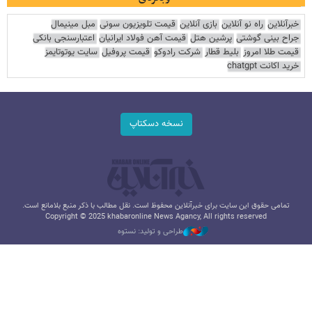
خبرآنلاین
راه نو آنلاین
بازی آنلاین
قیمت تلویزیون سونی
مبل مینیمال
جراح بینی گوشتی
پرشین هتل
قیمت آهن فولاد ایرانیان
اعتبارسنجی بانکی
قیمت طلا امروز
بلیط قطار
شرکت رادوکو
قیمت پروفیل
سایت یوتوتایمز
خرید اکانت chatgpt
نسخه دسکتاپ
تمامی حقوق این سایت برای خبرآنلاین محفوظ است. نقل مطالب با ذکر منبع بلامانع است.
Copyright © 2025 khabaronline News Agancy, All rights reserved
طراحی و تولید: نستوه