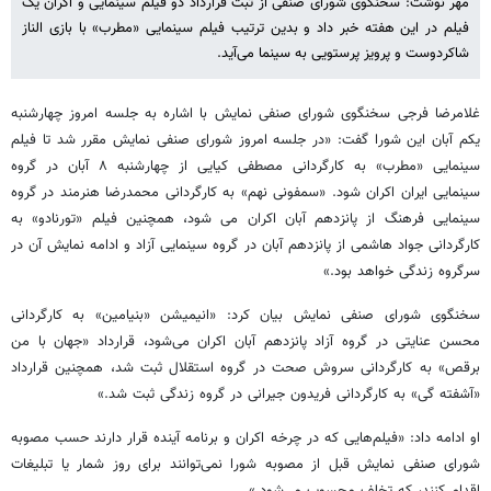
مهر نوشت: سخنگوی شورای صنفی از ثبت قرارداد دو فیلم سینمایی و اکران یک
فیلم در این هفته خبر داد و بدین ترتیب فیلم سینمایی «مطرب» با بازی الناز
شاکردوست و پرویز پرستویی به سینما می‌آید.
غلامرضا فرجی سخنگوی شورای صنفی نمایش با اشاره به جلسه امروز چهارشنبه
یکم آبان این شورا گفت: «در جلسه امروز شورای صنفی نمایش مقرر شد تا فیلم
سینمایی «مطرب» به کارگردانی مصطفی کیایی از چهارشنبه ۸ آبان در گروه
سینمایی ایران اکران شود. «سمفونی نهم» به کارگردانی محمدرضا هنرمند در گروه
سینمایی فرهنگ از پانزدهم آبان اکران می شود، همچنین فیلم «تورنادو» به
کارگردانی جواد هاشمی از پانزدهم آبان در گروه سینمایی آزاد و ادامه نمایش آن در
سرگروه زندگی خواهد بود.»
سخنگوی شورای صنفی نمایش بیان کرد: «انیمیشن «بنیامین» به کارگردانی
محسن عنایتی در گروه آزاد پانزدهم آبان اکران می‌شود، قرارداد «جهان با من
برقص» به کارگردانی سروش صحت در گروه استقلال ثبت شد، همچنین قرارداد
«آشفته گی» به کارگردانی فریدون جیرانی در گروه زندگی ثبت شد.»
او ادامه داد: «فیلم‌هایی که در چرخه اکران و برنامه آینده قرار دارند حسب مصوبه
شورای صنفی نمایش قبل از مصوبه شورا نمی‌توانند برای روز شمار یا تبلیغات
اقدام کنند، که تخلف محسوب می‌شود.»