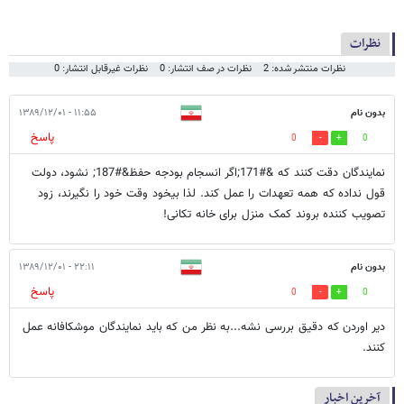
نظرات
نظرات منتشر شده: 2
نظرات در صف انتشار: 0
نظرات غیرقابل انتشار: 0
بدون نام
۱۱:۵۵ - ۱۳۸۹/۱۲/۰۱
پاسخ
0
0
نمایندگان دقت کنند که &#171;اگر انسجام بودجه حفظ&#187; نشود، دولت
قول نداده که همه تعهدات را عمل کند. لذا بیخود وقت خود را نگیرند، زود
تصویب کننده بروند کمک منزل برای خانه تکانی!
بدون نام
۲۲:۱۱ - ۱۳۸۹/۱۲/۰۱
پاسخ
0
0
دیر اوردن که دقیق بررسی نشه...به نظر من که باید نمایندگان موشکافانه عمل
کنند.
آخرین اخبار