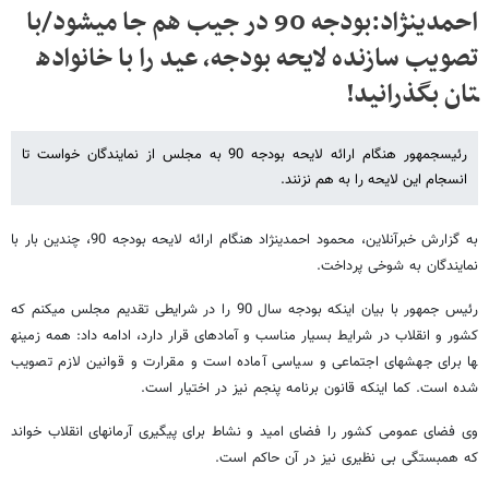
احمدی​نژاد:بودجه 90 در جیب هم جا می​شود/با
تصویب سازنده لایحه بودجه، عید را با خانواده​
تان بگذرانید!
رئیس​جمهور هنگام ارائه لایحه بودجه 90 به مجلس از نمایندگان خواست تا
انسجام این لایحه را به هم نزنند.
به گزارش خبرآنلاین، محمود احمدی​نژاد هنگام ارائه لایحه بودجه 90، چندین بار با
نمایندگان به شوخی پرداخت.
رئیس جمهور با بیان اینکه بودجه سال 90 را در شرایطی تقدیم مجلس می​کنم که
کشور و انقلاب در شرایط بسیار مناسب و آماده​ای قرار دارد، ادامه داد: همه زمینه​
ها برای جهش​های اجتماعی و سیاسی آماده است و مقرارت و قوانین لازم تصویب
شده است. کما اینکه قانون برنامه پنجم نیز در اختیار است.
وی فضای عمومی کشور را فضای امید و نشاط برای پیگیری آرمان​های انقلاب خواند
که همبستگی بی نظیری نیز در آن حاکم است.