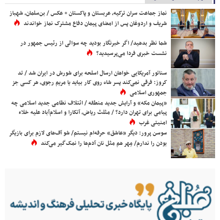
نماز جماعت سران ترکیه، عربستان و پاکستان + عکس / بن‌سلمان، شهباز
شریف و اردوغان پس از امضای پیمان دفاع مشترک نماز خواندند
شما نظر بدهید/ اگر خبرنگار بودید چه سوالی از رئیس جمهور در
نشست خبری فردا می‌پرسیدید؟
سناتور آمریکایی خواهان ارسال اسلحه برای شورش در ایران شد / تد
کروز: فرقی نمی‌کند پسر شاه روی کار بیاید یا مریم رجوی، هر کسی جز
جمهوری اسلامی
«پیمان مکه» و آرایش جدید منطقه / ائتلاف نظامی جدید اسلامی چه
پیامی برای تهران دارد؟ / مثلث ریاض، آنکارا و اسلام‌آباد علیه خلاء
امنیتی غرب
سوسن پرور: دیگر «عاشق» حرفه‌ام نیستم/ شو آف‌های لازم برای بازیگر
بودن را ندارم/ مِهر هم مثل نان آدم‌ها را نمک‌گیر می‌کند