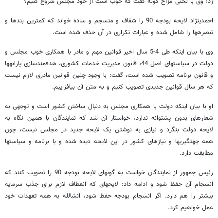
زد! وی با لحنی مزاح گونه گفت که خوب است از خود مجلس شروع کنیم؟
احمدی​نژاد لایحه بودجه 90 را شفاف و منسجم و ساده خواند که کمترین بندها و
تبصره​ها را شامل شده و عبارات تکراری در آن حذف شده است.
وی با بیان اینکه طی 4-5 سال اخیر قوانین مهم و مادر با همکاری خوب مجلس و
دولت در سیاست​های اصل 44، قانون مدیریت خدمات کشوری، هدفمندسازی یارانه​ها
و قانون برنامه تصویب شده است، گفت: با وجود چنین قوانین مادری لازم نیست
که هر سال قوانین جدیدی تصویب کنیم و به متن آن بیافزاییم.
او با بیان اینکه دولت با همکاری مجلس به دنبال ساختن کشور است و توجهی به
شعارهای بدون پشتوانه ندارد، خواستار آن شد که نمایندگان با همین نگاه به
لایحه دولت بنگرد و نیازی به نوشتن یک لایحه جدید در مجلس نیست، چون
همه جهت​گیری​ها و نیازهای کشور در این لایحه دیده شده و با برنامه و سیاست​ها
مطابقت دارد.
رئیس جمهور از نمایندگان خواست به گونه​ای لایحه بودجه 90 را تصویب کنند که
انسجام آن حفظ شود و ادامه داد: لایحه​ای که انعطاف لازم برای جذب سرمایه
بیشتر را هم دارد. اگر انسجام بودجه حفظ شود، انشالله به همه تعهدات خود
عمل خواهیم کرد.