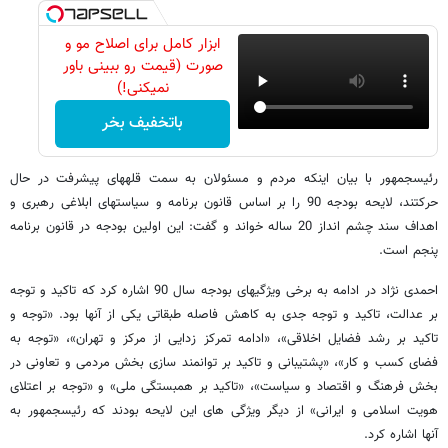
ابزار کامل برای اصلاح مو و
صورت (قیمت رو ببینی باور
نمیکنی!)
باتخفیف بخر
رئیس​جمهور با بیان اینکه مردم و مسئولان به سمت قله​های پیشرفت در حال
حرکتند، لایحه بودجه 90 را بر اساس قانون برنامه و سیاست​های ابلاغی رهبری و
اهداف سند چشم انداز 20 ساله خواند و گفت: این اولین بودجه در قانون برنامه
پنجم است.
احمدی نژاد در ادامه به برخی ویژگی​های بودجه سال 90 اشاره کرد که تاکید و توجه
بر عدالت، تاکید و توجه جدی به کاهش فاصله طبقاتی یکی از آنها بود. «توجه و
تاکید بر رشد فضایل اخلاقی»، «ادامه تمرکز زدایی از مرکز و تهران»، «توجه به
فضای کسب​ و کار»، «پشتیبانی و تاکید بر توانمند سازی بخش مردمی و تعاونی در
بخش فرهنگ و اقتصاد و سیاست»، «تاکید بر همبستگی ملی» و «توجه بر اعتلای
هویت اسلامی و ایرانی» از دیگر ویژگی های این لایحه بودند که رئیس​جمهور به
آنها اشاره کرد.