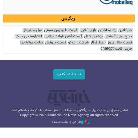
وبگردی
خبرآنلاین
راه نو آنلاین
بازی آنلاین
قیمت تلویزیون سونی
مبل مینیمال
جراح بینی گوشتی
پرشین هتل
قیمت آهن فولاد ایرانیان
اعتبارسنجی بانکی
قیمت طلا امروز
بلیط قطار
شرکت رادوکو
قیمت پروفیل
سایت یوتوتایمز
خرید اکانت chatgpt
نسخه دسکتاپ
تمامی حقوق این سایت برای خبرآنلاین محفوظ است. نقل مطالب با ذکر منبع بلامانع است.
Copyright © 2025 khabaronline News Agancy, All rights reserved
طراحی و تولید: نستوه