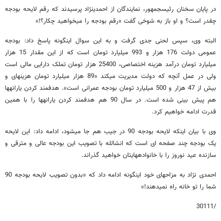
در پایان سخنان رئیس​جمهور، نمایندگان از احمدی​نژاد پرسیدند که رقم لایحه بودجه
چقدر است؟ و او باز به شوخی گفت «رقم بودجه را می​خواهید چکار؟!»
البته وی، سپس لحنی جدی گرفت و به این سوال اینگونه پاسخ داد: بودجه
عمومی دولت 176 هزار و 993 میلیارد تومان است که از این مقدار 15 هزار
میلیارد تومان درآمد هزینه اختصاصی، 25400 هزار تومان تملک دارایی مالی است
ولی در عمل آنچه که دولت مدیریت می​کند «89 هزار میلیارد تومان هزینه​ای و
بیش از 47 هزار و 500 میلیارد تومان بودجه عمرانی است». هدفمند کردن یارانه​ها
هم پیش بینی شده است. در سال 90 هم هدفمند کردن یارانه​ها را با همین
قدرت ادامه خواهیم کرد.
وی با بیان اینکه لایحه بودجه 90 در جیب هم جا می​شود، ادامه داد: این لایحه
یک بودجه چند صفحه ای است که انشالله با تصویب این بودجه عالی و مترقی و
سازنده عید نوروز را با خانواده​هایتان خواهید گذراند.
احمدی نژاد به مزاح​های خود اینگونه ادامه داد که «بدون تصویب لایحه بودجه 90
شما را تو خانه راه نمی​دهند!»
/30111