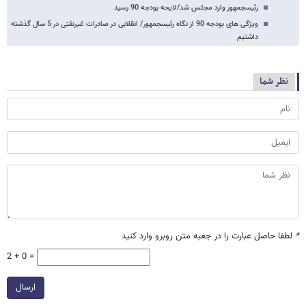
رئیس​جمهور وارد مجلس شد/لایحه بودجه 90 رسید
ویژگی های بودجه 90 از نگاه رئیس​جمهور/ انقلابی در صادرات غیرنفتی در 5 سال گذشته
داشتیم
نظر شما
*
لطفا حاصل عبارت را در جعبه متن روبرو وارد کنید
2 + 0 =
ارسال