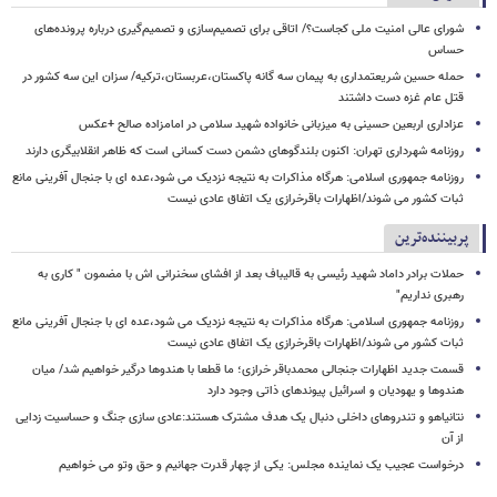
شورای عالی امنیت ملی کجاست؟/ اتاقی برای تصمیم‌سازی و تصمیم‌گیری درباره پرونده‌های
حساس
حمله حسین شریعتمداری به پیمان سه گانه پاکستان،عربستان،ترکیه/ سزان این سه کشور در
قتل عام غزه دست داشتند
عزاداری اربعین حسینی به میزبانی خانواده شهید سلامی در امامزاده صالح +عکس
روزنامه شهرداری تهران: اکنون بلندگوهای دشمن دست کسانی است که ظاهر انقلابیگری دارند
روزنامه جمهوری اسلامی: هرگاه مذاکرات به نتیجه نزدیک می شود،عده ای با جنجال آفرینی مانع
ثبات کشور می شوند/اظهارات باقرخرازی یک اتفاق عادی نیست
پربیننده‌ترین
حملات برادر داماد شهید رئیسی به قالیباف بعد از افشای سخنرانی اش با مضمون " کاری به
رهبری نداریم"
روزنامه جمهوری اسلامی: هرگاه مذاکرات به نتیجه نزدیک می شود،عده ای با جنجال آفرینی مانع
ثبات کشور می شوند/اظهارات باقرخرازی یک اتفاق عادی نیست
قسمت جدید اظهارات جنجالی محمدباقر خرازی؛ ما قطعا با هندوها درگیر خواهیم شد/ میان
هندوها و یهودیان و اسرائیل پیوندهای ذاتی وجود دارد
نتانیاهو و تندروهای داخلی دنبال یک هدف مشترک هستند:عادی سازی جنگ و حساسیت زدایی
از آن
درخواست عجیب یک نماینده مجلس: یکی از چهار قدرت جهانیم و حق وتو می خواهیم