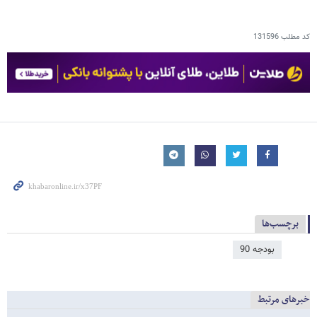
کد مطلب
131596
برچسب‌ها
بودجه 90
خبرهای مرتبط