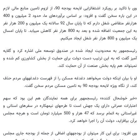
وی با تاکید بر رویکرد اشتغالزایی لایحه بودجه 90، از لزوم تامین منابع مالی لازم
در این باره سخن گفت و افزود: بر اساس برآوردهای ما، حدود 2 میلیون و 400
هزارنفر متقاضی شغل دارم که تا پایان سال 92 سالانه یک میلیون و 200 هزار نفر
به این جمعیت اضافه شده و بعد به 800 هزار نفر کاهش می​یابد. تا پایان امسال
یک میلیون و 800 هزار نفر شغل ایجاد می​کنیم.
رئیس​جمهور به محدودیت ایجاد شده در صندوق توسعه ملی اشاره کرد و گلایه
آمیز گفت که به این ترتیب دست دولت برای حمایت از بخش کشاورزی کم شده و
نمی​تواند هم پایه بخش صنعت از آن حمایت کند.
او با بیان اینکه دولت می​خواهد دغدغه مسکن را از فهرست دغدغه​های مردم حذف
کند، از نگاه ویژه لایحه بودجه 90 به تامین مسکن مردم سخن گفت.
«خبر خوشحال کننده» رئیس​جمهور برای همه نمایندگان هم این بود که سهم
اعتبارات عمرانی دارای یک جهش است تا طرح​های نیمه​کاره در سفرهای استانی و
غیراستانی به اتمام برسد که 47 هزار و 500 میلیارد تومان است و هرچه مجلس
برآن بیافزاید، دولت آن را اجرا خواهد کرد.
وی افزود: برای این کار می​توان از بودجه​های اضافی از جمله از بودجه جاری مجلس