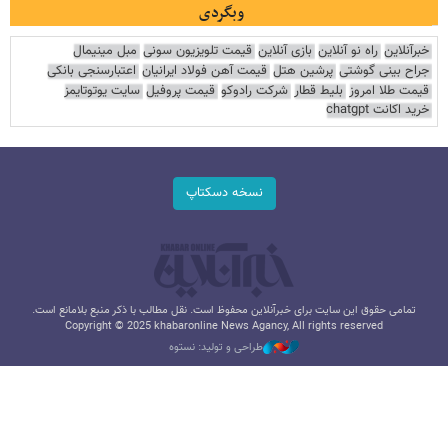
وبگردی
خبرآنلاین
راه نو آنلاین
بازی آنلاین
قیمت تلویزیون سونی
مبل مینیمال
جراح بینی گوشتی
پرشین هتل
قیمت آهن فولاد ایرانیان
اعتبارسنجی بانکی
قیمت طلا امروز
بلیط قطار
شرکت رادوکو
قیمت پروفیل
سایت یوتوتایمز
خرید اکانت chatgpt
نسخه دسکتاپ
تمامی حقوق این سایت برای خبرآنلاین محفوظ است. نقل مطالب با ذکر منبع بلامانع است.
Copyright © 2025 khabaronline News Agancy, All rights reserved
طراحی و تولید: نستوه