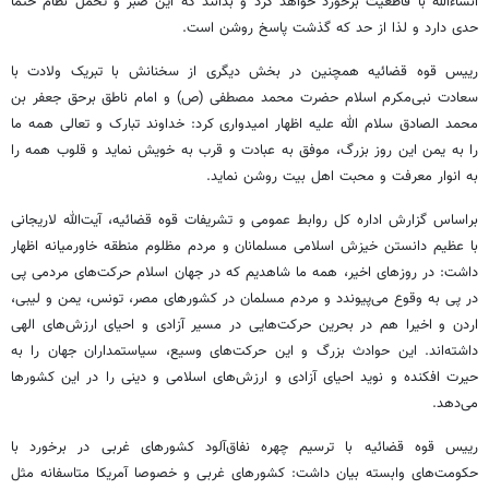
انشاءالله با قاطعیت برخورد خواهد کرد و بدانند که این صبر و تحمل نظام حتما
حدی دارد و لذا از حد که گذشت پاسخ روشن است.
رییس قوه قضائیه همچنین در بخش دیگری از سخنانش با تبریک ولادت با
سعادت نبی‌مکرم اسلام حضرت محمد مصطفی (ص) و امام ناطق برحق جعفر بن
محمد الصادق سلام الله علیه اظهار امیدواری کرد: خداوند تبارک و تعالی همه ما
را به یمن این روز بزرگ،‌ موفق به عبادت و قرب به خویش نماید و قلوب همه را
به انوار معرفت و محبت اهل بیت روشن نماید.
براساس گزارش اداره کل روابط عمومی و تشریفات قوه قضائیه، آیت‌الله لاریجانی
با عظیم دانستن خیزش اسلامی مسلمانان و مردم مظلوم منطقه خاورمیانه اظهار
داشت: در روزهای اخیر، همه ما شاهدیم که در جهان اسلام حرکت‌های مردمی پی
در پی به وقوع می‌پیوندد و مردم مسلمان در کشورهای مصر، تونس، یمن و لیبی،
اردن و اخیرا هم در بحرین حرکت‌هایی در مسیر آزادی و احیای ارزش‌های الهی
داشته‌اند. این حوادث بزرگ و این حرکت‌های وسیع، سیاستمداران جهان را به
حیرت افکنده و نوید احیای آزادی و ارزش‌های اسلامی و دینی را در این کشورها
می‌دهد.
رییس قوه قضائیه با ترسیم چهره نفاق‌آلود کشورهای غربی در برخورد با
حکومت‌های وابسته بیان داشت: کشورهای غربی و خصوصا آمریکا متاسفانه مثل