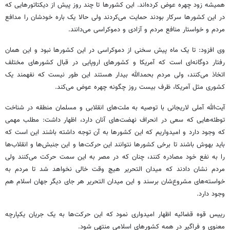
همیشه زود چهره عوض کرده‌اند. این کشورها تا چند روز پیش از دیکتاتورهایی که
در این کشورها سرکار بودند حمایت می‌کردند ولی حالا یک باره خودشان را مدافع
مردم و خواستار منافع مردم و آزادی و دموکراسی می‌دانند.
وی افزود: تا یک ماه پیش سخنی از دموکراسی در این کشورها نبود و این همان
رفتار دوگانه‌ای است که آمریکا و کشورهای اروپایی در قبال کشورهای مختلف
اتخاذ می‌کنند، ولی مردم بحمدالله بیدار هستند این طور نیست که نفهمند یک
کشوری مثل آمریکا، ظرف بیست روز چگونه چهره عوض می‌کند.
آیت‌الله آملی لاریجانی با توصیه به ملت‌های انقلابی و مسلمان منطقه در شناخت
توطئه‌هایی که سعی در انحراف نهضت‌های آنان دارد، اظهار داشت: مطلب مهمی
که وجود دارد و امیدواریم که این کشورها به آن توجه داشته باشند این است که
باید بهوش باشند تا برخی کشورها نتوانند این حرکت‌ها و این جنبش‌ها و انقلاب‌ها
را به نفع خود مصادره کنند، چنان که در مصر به این سمت حرکت می‌کنند ولی
مردم نشان دادند که میدان التحریر هیچ وقت خالی نخواهد شد تا مردم به
خواسته‌های مشروع‌شان برسند و این میدان التحریر هر جای دیگر جهان اسلام هم
وجود دارد.
رییس قوه قضائیه اظهار امیدواری نمود که این حرکت‌ها به یک جریان یکپارچه
معنوی و فراگیر در همه کشورهای اسلامی منتهی شود.