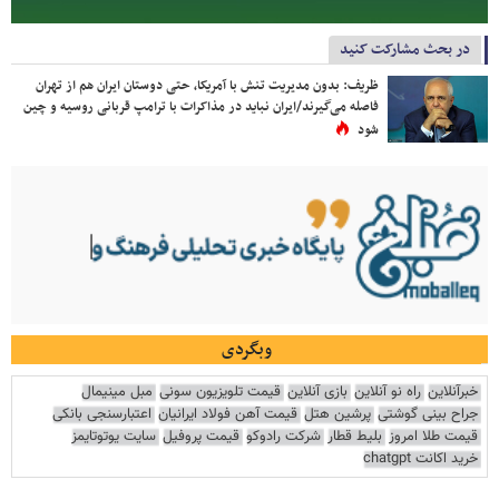
در بحث مشارکت کنید
ظریف: بدون مدیریت تنش با آمریکا، حتی دوستان ایران هم از تهران
فاصله می‌گیرند/ایران نباید در مذاکرات با ترامپ قربانی روسیه و چین
شود
وبگردی
خبرآنلاین
راه نو آنلاین
بازی آنلاین
قیمت تلویزیون سونی
مبل مینیمال
جراح بینی گوشتی
پرشین هتل
قیمت آهن فولاد ایرانیان
اعتبارسنجی بانکی
قیمت طلا امروز
بلیط قطار
شرکت رادوکو
قیمت پروفیل
سایت یوتوتایمز
خرید اکانت chatgpt