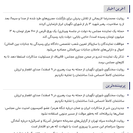
آخرین اخبار
روایت محمدرضا لاریجانی از تلاش پدرش برای بازگشت مجری‌های طرد شده از صدا و سیما/ بعد
از رد صلاحیت، رهبر شهید ۳ بار از شورای نگهبان ابراز نارضایتی کردند
حمله یک نماینده مجلس به دولت در جلسه وبیناری/ یک ورق قرص از ۲۰۰ هزار تومان به ۳
میلیون تومان رسیده است/ حاجی بابایی: دولت باید رسیدگی کند
موافقت نمایندگان با سازوکار تعیین شعب تخصصی دادگاه برای رسیدگی به جنایات بین المللی/
اموال و دارایی‌های عاملان جنایات بین‌المللی مصادره می‌شود
تذکر یک نماینده تندرو در صحن مجازی مجلس: قالیباف از مسئولیت مذاکرات استعفا دهد تا به
کارهای مجلس برسد
روایت سخنگوی شورای نگهبان از حمله به بیت رهبری در ۹ اسفند/ صدای انفجار و لرزش
ساختمان کاملاً احساس شد/ ساختمان را تخلیه نکردیم
پربیننده‌ترین
روایت سخنگوی شورای نگهبان از حمله به بیت رهبری در ۹ اسفند/ صدای انفجار و لرزش
ساختمان کاملاً احساس شد/ ساختمان را تخلیه نکردیم
جدیدترین خبر از مذاکرات ایران و عمان درباره تنگه هرمز/ عضو کمیسیون امنیت ملی مجلس:
عمانی‌ها پذیرفته‌اند که به‌طور موقت از مسیر جنوبی استفاده نشود
روایت فرمانده سپاه تهران از گزارش‌های محرمانه «عوامل آمریکا و اسرائیل» درباره آمادگی
بسیج/ سرانجام این مسیر یا پیروزی است یا شهادت که هر دو افتخار است