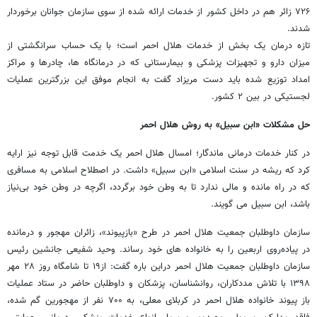
۷۲۶ زائر هم در داخل کشور از خدمات ارائه شده از سوی سازمان جوانان برخوردار
شدند.
تازه درمان یک بخش از خدمات هلال احمر است؛ با یک حساب سرانگشتی از
میزان دارو و تجهیزات پزشکی و بیمارستانی که در درمانگاه ها، چادرها و مراکز
امداد توزیع شده باید دست مریزاد گفت به انجام موفق این بزرگترین عملیات
لجستیکی در بین ۲ کشور.
حل مشکلات «ابن سبیل» به روش هلال احمر
در کنار خدمات درمانی ماندگار؛ امسال هلال احمر یک خدمت قابل توجه نیز ارایه
کرد که ریشه در سنت اسلامی «ابن سبیل» داشت. در اصطلاح اسلامی به مسافری
که در راه مانده و مالی ندارد تا به وطن خود برگردد، اگرچه در وطن خود بی‌نیاز
باشد، ابن سبیل می گویند.
سازمان داوطلبان جمعیت هلال احمر در طرح «بازپیوند»، زائران مهجور و درمانده
در پیاده‌روی اربعین را به خانواده های خود رساند. وحید شفیعی جانشین رئیس
سازمان داوطلبان جمعیت هلال احمر دراین باره گفت: از۱۹ تا شامگاه روز ۲۸ مهر
۱۳۹۸ با تلاش مددکاران، روانشناسان، پزشکان و داوطلبان حاضر در ستاد عملیات
باز پیوند خانواده هلال احمر در کربلای معلی، به ۷۰۰ نفر از مهجورین گم شده،