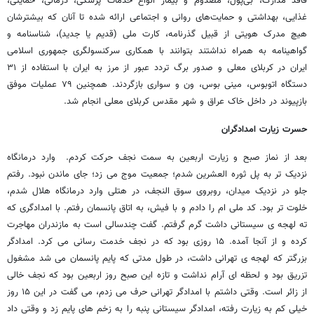
فاقد مدارک، بی‌پول، مصدوم و بیمار انواع خدمات پزشکی، درمانی، حمایتی،
غذایی، بهداشتی و حمایت‌های روانی و اجتماعی ارائه شده تا آنان که بیشترشان
هیچ مدرک هویتی از قبیل گذرنامه، کارت ملی (قدیم یا جدید)، شناسنامه و
گواهینامه به همراه نداشتند بتوانند با همکاری سرکنسولگری جمهوری اسلامی
ایران در کربلای معلی و صدور برگ تردد عبور از مرز به ایران با استفاده از ٣١
دستگاه اتوبوس، مینی بوس، ون و سواری بازگردند. همچنین ۷۹ عملیات موفق
بازپیوند در داخل خاک عراق و شهر مقدس کربلای معلی انجام شد.
حسرت زیارت امدادگران
بعد از نماز صبح و زیارت اربعین به سمت نجف حرکت کردم. وارد درمانگاه
نزدیک تر به پل ثوره العشرین شدم؛ جمعیت موج می زد؛ جای ماندن نبود. رفتم
جلو در نزدیک میدان، روبروی سوق النجف، در هتلی وارد درمانگاه هلال شدم،
خلوت تر بود. کد ملی ام را دادم و با فیش، به اتاق پانسمان رفتم. با امدادگری که
ته لهجه ی سیستانی داشت گرم گرفتم. گفت چندسالی است به مازندران مهاجرت
کرده و از آنجا آمده. ۱۵ روزی بود که در نجف خدمت رسانی می کرد. امدادگر
بزرگتر که لهجه ی تهرانی داشت، در طول مدتی که پایم پانسمان می شد مشغول
تزریق بود و لحظه ای آرام نداشت و تازه این صبح روز اربعین بود که نجف خالی
از زائر است. وقتی داشتم با امدادگر تهرانی حرف می زدم، می گفت در این ۱۵ روز
خیلی کم به زیارت رفته، امدادگر سیستانی پنبه را به زخم های پایم زد و وقتی داد