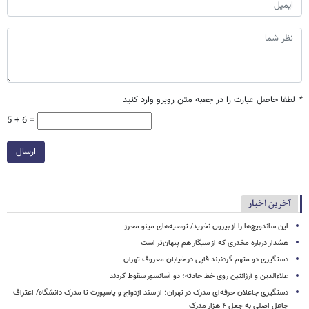
*
لطفا حاصل عبارت را در جعبه متن روبرو وارد کنید
5 + 6 =
ارسال
آخرین اخبار
این ساندویچ‌ها را از بیرون نخرید/ توصیه‌های مینو محرز
هشدار درباره مخدری که از سیگار هم پنهان‌تر است
دستگیری دو متهم گردنبند قاپی در خیابان معروف تهران
علاءالدین و آرژانتین روی خط حادثه؛ دو آسانسور سقوط کردند
دستگیری جاعلان حرفه‌ای مدرک در تهران؛ از سند ازدواج و پاسپورت تا مدرک دانشگاه/ اعتراف
جاعل اصلی به جعل ۴ هزار مدرک