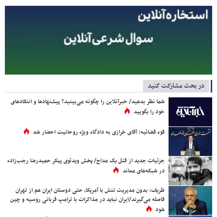
در بحث مشارکت کنید
شما نظر بدهید/ خبرآنلاین را چگونه می‌بینید؟ پیشنهادها و انتقادهای
خود را بگویید
قوه قضائیه: آقای خرازی به دادگاه ویژه روحانیت احضار شد
جزئیات جدید از قتل یک مداح/ پخش ویدئوی پیکر حمیدرضا رجب‌زاده
در شبکه‌های معاند
ظریف: بدون مدیریت تنش با آمریکا، حتی دوستان ایران هم از تهران
فاصله می‌گیرند/ایران نباید در مذاکرات با ترامپ قربانی روسیه و چین
شود