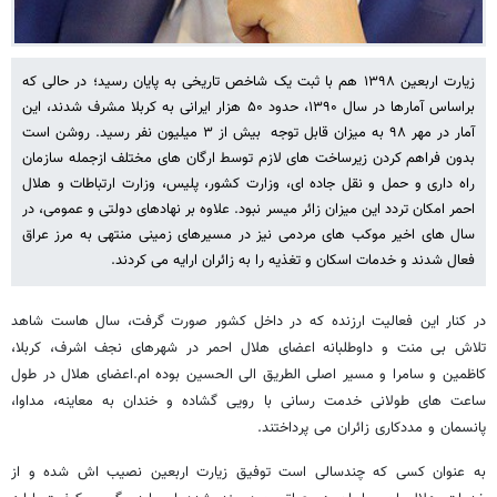
زیارت اربعین ۱۳۹۸ هم با ثبت یک شاخص تاریخی به پایان رسید؛ در حالی که
براساس آمارها در سال ۱۳۹۰، حدود ۵۰ هزار ایرانی به کربلا مشرف شدند، این
آمار در مهر ۹۸ به میزان قابل توجه بیش از ۳ میلیون نفر رسید. روشن است
بدون فراهم کردن زیرساخت های لازم توسط ارگان های مختلف ازجمله سازمان
راه داری و حمل و نقل جاده ای، وزارت کشور، پلیس، وزارت ارتباطات و هلال
احمر امکان تردد این میزان زائر میسر نبود. علاوه بر نهادهای دولتی و عمومی، در
سال های اخیر موکب های مردمی نیز در مسیرهای زمینی منتهی به مرز عراق
فعال شدند و خدمات اسکان و تغذیه را به زائران ارایه می کردند.
در کنار این فعالیت ارزنده که در داخل کشور صورت گرفت، سال هاست شاهد
تلاش بی منت و داوطلبانه اعضای هلال احمر در شهرهای نجف اشرف، کربلا،
کاظمین و سامرا و مسیر اصلی الطریق الی الحسین بوده ام.اعضای هلال در طول
ساعت های طولانی خدمت رسانی با رویی گشاده و خندان به معاینه، مداوا،
پانسمان و مددکاری زائران می پرداختند.
به عنوان کسی که چندسالی است توفیق زیارت اربعین نصیب اش شده و از