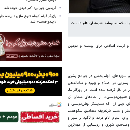
دوباره «هزار داستان»
فریدون جیرانی: اکبر عبدی حیف شد
بازیگر فیلم کوتاه «نوع ماژور» برنده جا
«ایندی‌فست» شد
ا سلام صمیمانه هنرمندان تئاتر دانست
و ارشاد اسلامی برای بیست و دومین
 و سویه‌های الهام‌بخشی در جوامع بشری
 بسزایی در اصلاح و بهبود و ساماندهی
ر در نظر گرفته شده است. در روزگار ما،
 «میهن‌دوستی»، از نمادهای متمایز آن
های دینی آن، که ستایشگر وطن‌دوستی و
ساز و منشا بازتعریف مصادیق شکوهمند
ای التیام آلام مردم و تأکید بر سیر و
اومت‌های شهری و روستایی از مهم‌ترین