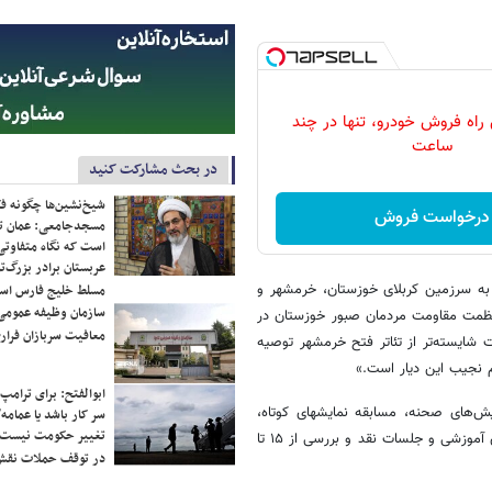
 راه فروش خودرو، تنها در چند
ساعت
در بحث مشارکت کنید
شیخ‌نشین‌ها چگونه فک
درخواست فروش
مسجدجامعی: عمان تن
است که نگاه متفاوتی 
عربستان برادر بزرگ‌
 به سرزمین کربلای خوزستان، خرمشهر و
مسلط خلیج فارس ا
سازمان وظیفه عمومی 
 عظمت مقاومت مردمان صبور خوزستان در
معافیت سربازان فراری
ایسته‌تر از تئاتر فتح خرمشهر توصیه
 نجیب این دیار است.»
ابوالفتح: برای ترامپ
بیست و دومین جشنواره ملی تئاتر فتح خرمشهر در بخش‌های مسابقه نمایش‌های صحنه، مسابقه نمایش‎های کوتاه،
سر کار باشد یا عمامه/
تغییر حکومت نیست/ 
مسابقه نمایشنامه‌نویسی و نمایش‌های محیطی و میدانی و همچنین کارگاه‌های آموزشی و جلسات نقد و بررسی از ۱۵ تا
در توقف حملات نقش