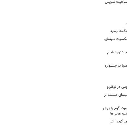
 صلاحیت تدریس
نگ‌ها رسید
یشکسوت سینمای
ن جشنواره فیلم
سیا در جشنواره
وس در لوکارنو
نمای مستند از
رت گرمی/ زوال
ید» غربی‌ها
جرا بازمی‌گردد؛ آغاز