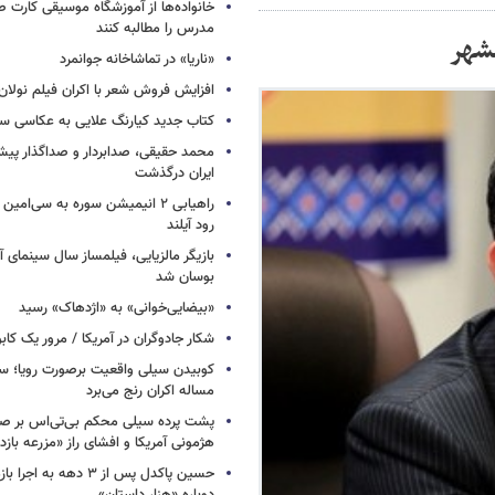
خانواده‌ها از آموزشگاه موسیقی کارت
مدرس را مطالبه کنند
مشهر
«ناریا» در تماشاخانه جوانمرد
افزایش فروش شعر با اکران فیلم نولان
کتاب جدید کیارنگ علایی به عکاسی س
محمد حقیقی، صدابردار و صداگذار پ
ایران درگذشت
راهیابی ۲ انیمیشن سوره به سی‌امی
رود آیلند
بازیگر مالزیایی، فیلمساز سال سینمای آ
بوسان شد
«بیضایی‌خوانی» به «اژدهاک» رسید
شکار جادوگران در آمریکا / مرور یک کاب
کوبیدن سیلی واقعیت برصورت رویا؛ سی
مساله اکران رنج می‌برد
پشت پرده سیلی محکم بی‌تی‌اس بر صو
هژمونی آمریکا و افشای راز «مزرعه بازد
حسین پاکدل پس از ۳ دهه به ا