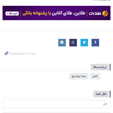
کد مطلب
13193
برچسب‌ها
شعر
نیما یوشیج
نظر شما