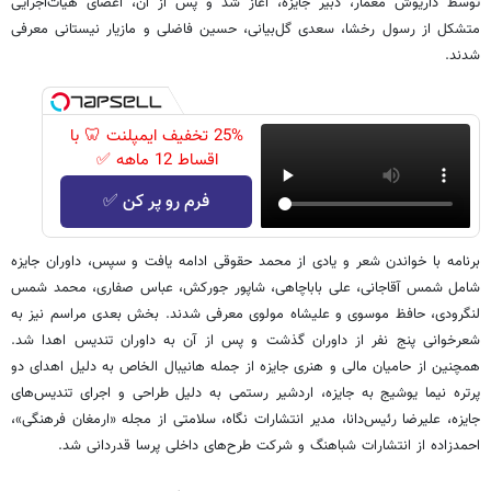
توسط داریوش معمار، دبیر جایزه، آغاز شد و پس از آن، اعضای هیأت‌اجرایی
متشکل از رسول رخشا، سعدی گل‌بیانی، حسین فاضلی و مازیار نیستانی معرفی
شدند.
25% تخفیف ایمپلنت 🦷 با
اقساط 12 ماهه ✅
فرم رو پر کن ✅
برنامه با خواندن شعر و یادی از محمد حقوقی ادامه یافت و سپس، داوران جایزه
شامل شمس آقاجانی، علی باباچاهی، شاپور جورکش، عباس صفاری، محمد شمس
لنگرودی، حافظ موسوی و علیشاه ‌مولوی معرفی شدند. بخش بعدی مراسم نیز به
شعرخوانی پنج نفر از داوران گذشت و پس از آن به داوران تندیس اهدا شد.
همچنین از حامیان مالی و هنری جایزه از جمله هانیبال الخاص به دلیل اهدای دو
پرتره نیما یوشیج به جایزه، اردشیر رستمی به دلیل طراحی و اجرای تندیس‌های
جایزه، علیرضا رئیس‌دانا، مدیر انتشارات نگاه، سلامتی از مجله «ارمغان فرهنگی»،
احمدزاده از انتشارات شباهنگ و شرکت طرح‌های داخلی پرسا قدردانی شد.