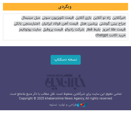
وبگردی
خبرآنلاین
راه نو آنلاین
بازی آنلاین
قیمت تلویزیون سونی
مبل مینیمال
جراح بینی گوشتی
پرشین هتل
قیمت آهن فولاد ایرانیان
اعتبارسنجی بانکی
قیمت طلا امروز
بلیط قطار
شرکت رادوکو
قیمت پروفیل
سایت یوتوتایمز
خرید اکانت chatgpt
نسخه دسکتاپ
تمامی حقوق این سایت برای خبرآنلاین محفوظ است. نقل مطالب با ذکر منبع بلامانع است.
Copyright © 2025 khabaronline News Agancy, All rights reserved
طراحی و تولید: نستوه