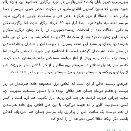
بدین‌ترتیب دیروز پایان یک‌ماه کش‌و‌قوس در مورد برگزاری اختتامیه این جایزه رقم
خورد. پایانی که بدون کمترین اطلاع‌رسانی، در سکوت محض خبری، بی‌سر‌ و صدا
برگزار شد تا احتمالاً از بروز هرگونه نقص فنی یا مشکلات اجرایی جلوگیری شود.
مراسم اختتامیه جایزه نیما ابتدا قرار بود 30 خرداد برگزار شود، اما برگزارکنندگان
به دلیل اتفاقات بعد از انتخابات ریاست‌جمهوری، آن را به زمان دیگری موکول
کردند. این زمان بالاخره بعد از مدت‌ها، 27 تیر‌ماه اعلام شد و مکان آن نیز خانه
هنرمندان. بعدازظهر شنبه این هفته بسیاری از نویسندگان و شاعران و علاقه‌مندان
در محل خانه هنرمندان گردهم آمدند تا اختتامیه این جایزه را جشن بگیرند. اما
درست یک ساعت ونیم پیش از آغاز برنامه، مسئولان خانه هنرمندان اعلام کردند
که مراسم به‌دلیل اختلال در سیستم برق سالن و از کار افتادن تمام تجهیزات اعم
از ویدئو پروجکشن، سیستم تهویه و نیز سیستم صوتی سالن، لغو شده است.
خبرهای رسیده حاکی از آن است که قطعی برق مجموعه خانه هنرمندان در روز
بیست و هفتم تیرماه چندان هم اتفاقی نبوده و با دستور مستقیم مدیریت آن،
مجید جوزانی صورت گرفته، هر چند این روزها بازار تکذیب هم گرم است و کمتر
کسی مسئولیت کاری را به عهده می‌گیرد. با این حال قطعی برق خانه هنرمندان
آن هم درست یک ساعت قبل از برگزاری یک مراسم چندان هم نمی‌تواند اتفاقی
باشد، مگر اینکه اتفاقاً کسی بخواهد آن را قطع کند.