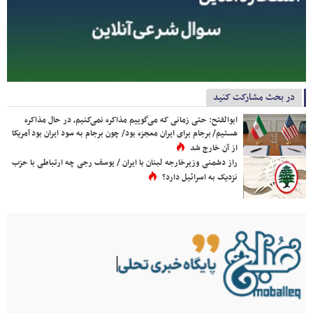
در بحث مشارکت کنید
ابوالفتح: حتی زمانی که می‌گوییم مذاکره نمی‌کنیم، در حال مذاکره
هستیم/ برجام برای ایران معجزه بود/ چون برجام به سود ایران بود آمریکا
از آن خارج شد
راز دشمنی وزیرخارجه لبنان با ایران / یوسف رجی چه ارتباطی با حزب
نزدیک به اسرائیل دارد؟