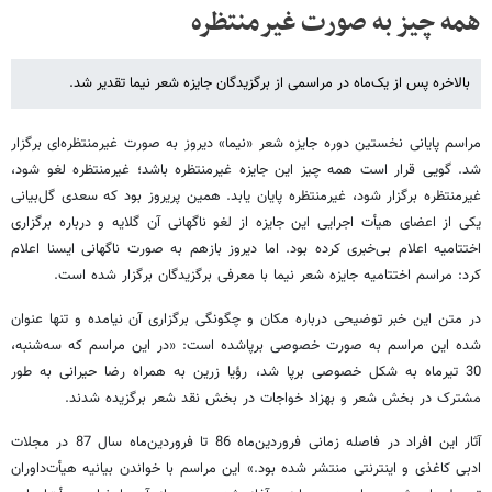
همه چیز به صورت غیر‌منتظره
بالاخره پس از یک‌ماه در مراسمی از برگزیدگان جایزه شعر نیما تقدیر شد.
مراسم پایانی نخستین دوره جایزه شعر «نیما» دیروز به صورت غیر‌منتظره‌ای برگزار
شد. گویی قرار است همه چیز این جایزه غیر‌منتظره باشد؛ غیر‌منتظره لغو شود،
غیر‌‌منتظره برگزار شود، غیر‌منتظره پایان یابد. همین پریروز بود که سعدی گل‌بیانی
یکی از اعضای هیأت اجرایی این جایزه از لغو ناگهانی آن گلایه و درباره برگزاری
اختتامیه اعلام بی‌خبری کرده بود. اما دیروز بازهم به صورت ناگهانی ایسنا اعلام
کرد: مراسم اختتامیه جایزه شعر نیما با معرفی برگزیدگان برگزار شده است.
در متن این خبر توضیحی درباره مکان و چگونگی برگزاری آن نیامده و تنها عنوان
شده این مراسم به صورت خصوصی برپاشده است: «در این مراسم که سه‌شنبه،
30 تیرماه به شکل خصوصی برپا شد، رؤیا زرین به همراه رضا حیرانی به طور
مشترک در بخش شعر و بهزاد خواجات در بخش نقد شعر برگزیده شدند.
آثار این افراد در فاصله زمانی فروردین‌ماه 86 تا فروردین‌ماه سال 87 در مجلات
ادبی کاغذی و اینترنتی منتشر شده بود.» این مراسم با خواندن بیانیه هیأت‌داوران