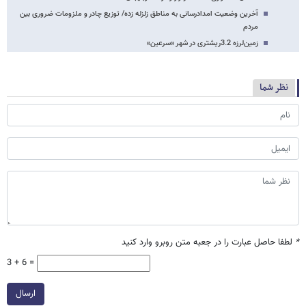
آخرین وضعیت امدادرسانی به مناطق زلزله زده/ توزیع چادر و ملزومات ضروری بین
مردم
زمین‌لرزه 3.2ریشتری در شهر «سرعین»
نظر شما
*
لطفا حاصل عبارت را در جعبه متن روبرو وارد کنید
3 + 6 =
ارسال