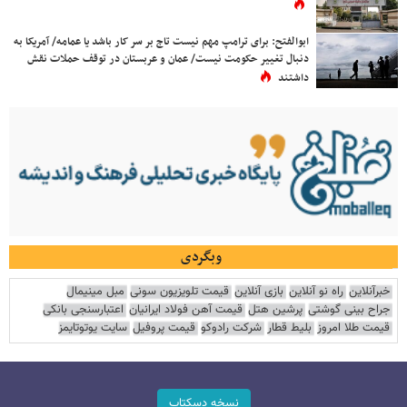
ابوالفتح: برای ترامپ مهم نیست تاج بر سر کار باشد یا عمامه/ آمریکا به
دنبال تغییر حکومت نیست/ عمان و عربستان در توقف حملات نقش
داشتند
وبگردی
خبرآنلاین
راه نو آنلاین
بازی آنلاین
قیمت تلویزیون سونی
مبل مینیمال
جراح بینی گوشتی
پرشین هتل
قیمت آهن فولاد ایرانیان
اعتبارسنجی بانکی
قیمت طلا امروز
بلیط قطار
شرکت رادوکو
قیمت پروفیل
سایت یوتوتایمز
نسخه دسکتاپ