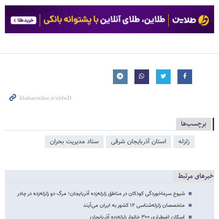
برچسب‌ها
زلزله
استان آذربایجان شرقی
ستاد مدیریت بحران
خبرهای مرتبط
شیوع سرماخوردگی کودکان در مناطق زلزله‌زده آذربایجان؛ مرگ دو زلزله‌زده در چادر
متخصصان زلزله‌شناسی ١٢ کشور به ایران می‌آیند
اسکان اضطراری ۳۰۰ خانوار زلزله‌زده آذربایجان