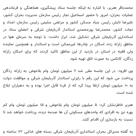
محمدباقر هنربر، با اشاره به اینکه جلسه ستاد پیشگیری، هماهنگی و فرماندهی
عملیات بحران، امروز با حضور اسماعیل نجار رئیس سازمان مدیریت بحران کشور،
علیرضا تابش رئیس بنیاد مسکن کشور و مرتضی سلیمی رئیس سازمان امداد و
نجات کشور، محمدرضا پورمحمدی استاندار آذربایجان شرقی و اعضای ستاد در
استانداری آذربایجان شرقی تشکیل شد، ابراز داشت: با توجه به سرمای هوا در
مناطق زلزله زده، اسکان در چادرها غیرممکن است و استاندار و همچنین نماینده
ولی فقیه در استان در بازدید از این مناطق تاکید کردند که برای اسکان زلزله
زدگان، کانکس به صورت اتاق تهیه شود.
وی افزود: در این جلسه مقرر شد ۶ میلیون تومان وام بلاعوض به زلزله زدگان
پرداخت می شود که این رقم با رایزنی استاندار آذربایجان شرقی و موافقت دولت
به ۱۰ میلیون تومان ارتقا پیدا کرد که از فردا قابل اجرا بوده و به دهیاران ابلاغ
شده است.
هنربر خاطرنشان کرد: ۵ میلیون تومان وام بلاعوض و ۱۵ میلیون تومان وام کم
بهره نیز به افرادی که واحدهای مسکونی آن ها صدمه دیده، پرداخت خواهد شد تا
نسبت به بازسازی آن اقدام کنند.
به گفته مدیرکل بحران استانداری آذربایجان شرقی بسته های غذایی ۷۲ ساعته و