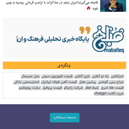
فاصله می‌گیرند/ایران نباید در مذاکرات با ترامپ قربانی روسیه و چین
شود
وبگردی
خبرآنلاین
راه نو آنلاین
بازی آنلاین
قیمت تلویزیون سونی
مبل مینیمال
جراح بینی گوشتی
پرشین هتل
قیمت آهن فولاد ایرانیان
اعتبارسنجی بانکی
قیمت طلا امروز
بلیط قطار
شرکت رادوکو
قیمت پروفیل
سایت یوتوتایمز
خرید اکانت chatgpt
نسخه دسکتاپ