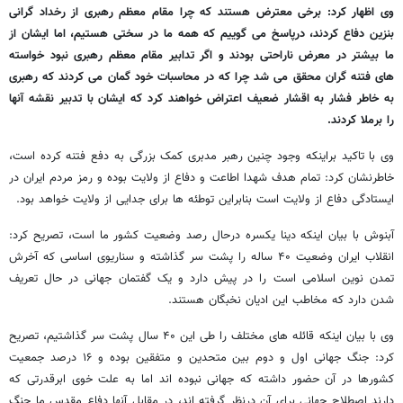
وی اظهار کرد: برخی معترض هستند که چرا مقام معظم رهبری از رخداد گرانی
بنزین دفاع کردند، درپاسخ می گوییم که همه ما در سختی هستیم، اما ایشان از
ما بیشتر در معرض ناراحتی بودند و اگر تدابیر مقام معظم رهبری نبود خواسته
های فتنه گران محقق می شد چرا که در محاسبات خود گمان می کردند که رهبری
به خاطر فشار به اقشار ضعیف اعتراض خواهند کرد که ایشان با تدبیر نقشه آنها
را برملا کردند.
وی با تاکید براینکه وجود چنین رهبر مدبری کمک بزرگی به دفع فتنه کرده است،
خاطرنشان کرد: تمام هدف شهدا اطاعت و دفاع از ولایت بوده و رمز مردم ایران در
ایستادگی دفاع از ولایت است بنابراین توطئه ها برای جدایی از ولایت خواهد بود.
آبنوش با بیان اینکه دینا یکسره درحال رصد وضعیت کشور ما است، تصریح کرد:
انقلاب ایران وضعیت ۴۰ ساله را پشت سر گذاشته و سناریوی اساسی که آخرش
تمدن نوین اسلامی است را در پیش دارد و یک گفتمان جهانی در حال تعریف
شدن دارد که مخاطب این ادیان نخبگان هستند.
وی با بیان اینکه قائله های مختلف را طی این ۴۰ سال پشت سر گذاشتیم، تصریح
کرد: جنگ جهانی اول و دوم بین متحدین و متفقین بوده و ۱۶ درصد جمعیت
کشورها در آن حضور داشته که جهانی نبوده اند اما به علت خوی ابرقدرتی که
دارند اصطلاح جهانی برای آن درنظر گرفته اند، در مقابل آنها دفاع مقدس ما جنگ