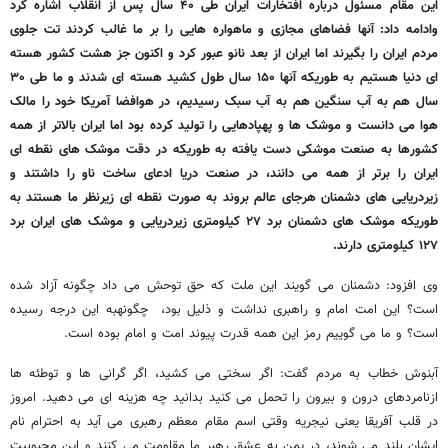
این مقام مسئول درباره افتخارات ایران طی ۴۰ سال پس از انقلاب اشاره کرد
وادامه داد: آنها فضاهای مجازی و ماهواره هایی را بر ما غالب کردند تت جلوی
مردم ایران را بگیرند اما ایران از بعد نانو عبور کرد و اکنون جز هشت کشور هسته
ای دنیا هستیم به طوریکه آنها ۱۵۰ سال طول کشید هسته ای شدند و ما طی ۳۰
سال هم به آب سنگین هم به آب سبک رسیدیم، در هوافضا آمریکا خود را مالک
هوا می دانست و موشک ها و پهپادهایی را تولید کرده بود اما ایران بالاتر از همه
کشورها به صنعت موشکی دست یافته به طوریکه در دقت موشک های نقطه ای
ایران را برتر از همه می دانند، در صنعت دریا ادعای ساخت ناو را داشتند و
زیردریایی های دشمنان هرجای عالم بروند به صورت نقطه ای زیرنظر ما هستند به
طوریکه موشک های دشمنان برد ۲۷ کیلومتری زیردریایی و موشک های ایران برد
۱۲۷ کیلومتری دارند.
وی افزود: دشمنان می گویند این ملت که حق توحش می داد چگونه آزاد شده
است؟ این امت امام و راهبری نداشت و ذلیل بود، چگونهبه این درجه رسیده
است؟ و ما می گوییم رمز این همه قدرت پیوند امت و امام بوده است.
آبنوش خطاب به مردم گفت: اگر سختی می کشید، اگر گرانی ها و توطئه ها
ازنامردهای درون و بیرون را تحمل می کنید بدانید چه هزینه ای می دهید. امروز
در قلب آفریقا یعنی نیجریه وقتی اسم مقام معظم رهبری می آید به احترام نام
ایشان بلند می شوند، در یمن به عشق رهبر ما مقاومت می کنند و این محبوبیت