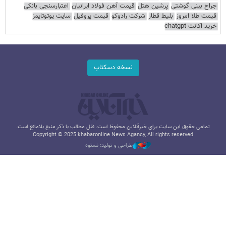
جراح بینی گوشتی
پرشین هتل
قیمت آهن فولاد ایرانیان
اعتبارسنجی بانکی
قیمت طلا امروز
بلیط قطار
شرکت رادوکو
قیمت پروفیل
سایت یوتوتایمز
خرید اکانت chatgpt
نسخه دسکتاپ
تمامی حقوق این سایت برای خبرآنلاین محفوظ است. نقل مطالب با ذکر منبع بلامانع است.
Copyright © 2025 khabaronline News Agancy, All rights reserved
طراحی و تولید: نستوه