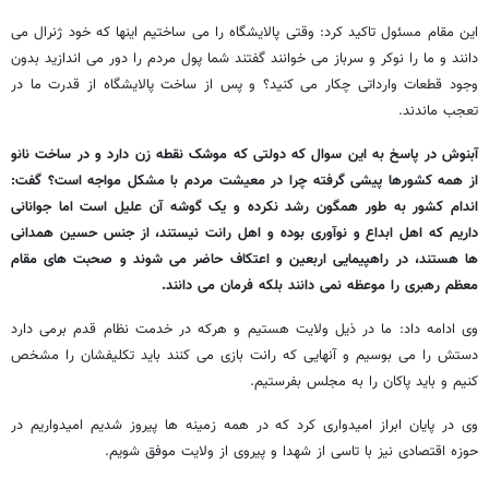
این مقام مسئول تاکید کرد: وقتی پالایشگاه را می ساختیم اینها که خود ژنرال می
دانند و ما را نوکر و سرباز می خوانند گفتند شما پول مردم را دور می اندازید بدون
وجود قطعات وارداتی چکار می کنید؟ و پس از ساخت پالایشگاه از قدرت ما در
تعجب ماندند.
آبنوش در پاسخ به این سوال که دولتی که موشک نقطه زن دارد و در ساخت نانو
از همه کشورها پیشی گرفته چرا در معیشت مردم با مشکل مواجه است؟ گفت:
اندام کشور به طور همگون رشد نکرده و یک گوشه آن علیل است اما جوانانی
داریم که اهل ابداع و نوآوری بوده و اهل رانت نیستند، از جنس حسین همدانی
ها هستند، در راهپیمایی اربعین و اعتکاف حاضر می شوند و صحبت های مقام
معظم رهبری را موعظه نمی دانند بلکه فرمان می دانند.
وی ادامه داد: ما در ذیل ولایت هستیم و هرکه در خدمت نظام قدم برمی دارد
دستش را می بوسیم و آنهایی که رانت بازی می کنند باید تکلیفشان را مشخص
کنیم و باید پاکان را به مجلس بفرستیم.
وی در پایان ابراز امیدواری کرد که در همه زمینه ها پیروز شدیم امیدواریم در
حوزه اقتصادی نیز با تاسی از شهدا و پیروی از ولایت موفق شویم.