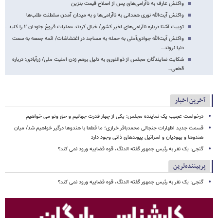
واکنش عارف به ناآرامی‌های پس از اصلاح قیمت بنزین
واکنش آیت‌الله نوری همدانی به ناآرامی‌ها و به میدان آمدن سلطنت طلب‌ها
توییت آشنا درباره ناآرامی‌های اخیر کشور/ خیال کردند عملیات فروغ جاودان ۲ را کلید…
واکنش آیت‌الله جوادی‌آملی به حمله به مساجد در اغتشاشات/ ائمه جمعه به سمت
دنیا نروند…
شکایت نمایندگان مجلس از ذوالنوری به دلیل برهم زدن امنیت ملی/ زرآبادی: درباره
قطعی…
آخرین اخبار
درخواست عجیب یک نماینده مجلس: یکی از چهار قدرت جهانیم و حق وتو می خواهیم
قسمت جدید اظهارات جنجالی محمدباقر خرازی؛ ما قطعا با هندوها درگیر خواهیم شد/ میان
هندوها و یهودیان و اسرائیل پیوندهای ذاتی وجود دارد
گنجی: یک نفر به رئیس جمهور گفته الدنگ، قوه قضاییه ورود نمی کند؟
پربیننده‌ترین
گنجی: یک نفر به رئیس جمهور گفته الدنگ، قوه قضاییه ورود نمی کند؟