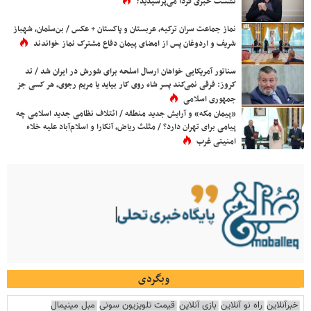
نشست خبری فردا می‌پرسیدید؟
نماز جماعت سران ترکیه، عربستان و پاکستان + عکس / بن‌سلمان، شهباز
شریف و اردوغان پس از امضای پیمان دفاع مشترک نماز خواندند
سناتور آمریکایی خواهان ارسال اسلحه برای شورش در ایران شد / تد
کروز: فرقی نمی‌کند پسر شاه روی کار بیاید یا مریم رجوی، هر کسی جز
جمهوری اسلامی
«پیمان مکه» و آرایش جدید منطقه / ائتلاف نظامی جدید اسلامی چه
پیامی برای تهران دارد؟ / مثلث ریاض، آنکارا و اسلام‌آباد علیه خلاء
امنیتی غرب
وبگردی
خبرآنلاین
راه نو آنلاین
بازی آنلاین
قیمت تلویزیون سونی
مبل مینیمال