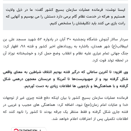
ایسنا نوشت: فرمانده عملیات سازمان بسیج کشور گفت: ما در ذیل ولایت
هستیم و هرکه در خدمت نظام گام برمی دارد دستش را می بوسیم و آنهایی که
رانت بازی می کنند باید تکلیفشان را مشخص کنیم.
سردار سالار آبنوش شامگاه پنجشنبه ۳۰ آبان در یادواره ۵۲ شهید مسجد علی بن
ابیطالب(ع) شهر همدان، بااشاره به رویدادهای اخیر کشور و فتنه ۹۸، اظهار کرد:
جنگ جهانی تمام عیاری علیه نظام و انقلاب وضع حمل کرد و خوشبختانه نوزاد آن
در لحظه تولد فوت کرد.
وی افزود: تا آخرین ساعاتی که درگیر فتنه بودیم ائتلاف شیاطین به معنای واقعی
شکل گرفته بود و از صهیونیست‌ها تا آمریکا و عربستان معجون درهمی شکل
گرفته و با هماهنگی‌ها و بازجویی ها اطلاعات زیادی به دست آوردیم.
فرمانده عملیات سازمان بسیج کشور با بیان اینکه دفع فتنه چیزی غیر از توجهات
خدا و عنایات امام زمان(عج) نبود، اضافه کرد: هماهنگی های عجیب و غریبی در
فتنه جاری شکل گرفته و فقط منتظر یک جرقه بودند تا کشور را نابود کنند که
اطلاعات تکمیلی پس از اعترافات اعلام خواهد شد.