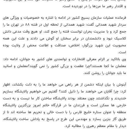
و اقتدار رهبر ما مرزها را در نوردیده است.
فرمانده عملیات سازمان بسیج کشور در ادامه با اشاره به خصوصیات و ویژگی های
سردار شهید همدانی گفت: شهید همدانی از لحظه اول در فتنه ۸۸ در تهران ما را
جمع کرد و با مدیریت بحران توانست فتنه را جمع کند، او هیچ وقت مدعی دانش
کلاسیک نبود و دانشمندان در برابر سخنان او گوش می دادند و علت این همه
محبوبیت این شهید بزرگوار، اخلاص، صداقت و اطاعت محض از ولایت بوده
است.
وی باتاکید بر الزام معرفی افتخارات و توانمندی های کشور به جوانان، ادامه داد:
معلمان ما کجا هستند؟چرا عظمت و بزرگی کشور را نمی گویند؟معلمان و اساتید
ما باید جوانان را روشن کنند.
آبنوش با بیان اینکه دشمن از هر راهی می خواهد ما را به ذلت بکشاند، اظهار
کرد: چرا آقایان می خواهند ما را ذلیل کنند؟ گفتیم می خواهیم پالایشگاه بسازیم
خندیدند و نگذاشتند چون معتقد بودند پالایشگاه ساختن کار ما نیست و به دست
خارجی ها ممکن است و فرزندان ما در قرارگاه خاتم امروز بزرگترین پالایشگاه
منطقه با عنوان ستاره خلیج فارس را با دست خالی و تحریم ها ساخته اند تا از
طریق گاز بنزین بسازد و مهندس این طرح در پاسخ به پاداش ساخت پالایشگاه،
دیدار با مقام معظم رهبری را مطالبه کرد.