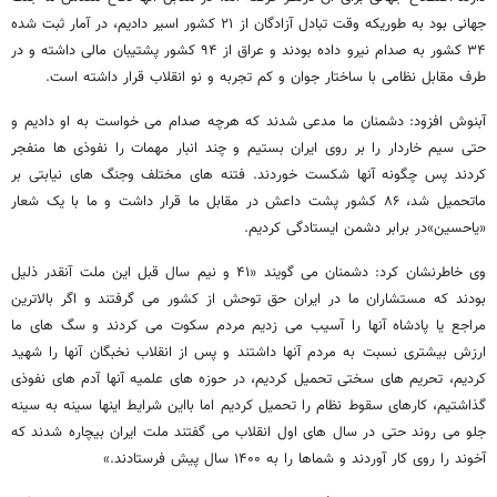
جهانی بود به طوریکه وقت تبادل آزادگان از ۲۱ کشور اسیر دادیم، در آمار ثبت شده
۳۴ کشور به صدام نیرو داده بودند و عراق از ۹۴ کشور پشتیبان مالی داشته و در
طرف مقابل نظامی با ساختار جوان و کم تجربه و نو انقلاب قرار داشته است.
آبنوش افزود: دشمنان ما مدعی شدند که هرچه صدام می خواست به او دادیم و
حتی سیم خاردار را بر روی ایران بستیم و چند انبار مهمات را نفوذی ها منفجر
کردند پس چگونه آنها شکست خوردند. فتنه های مختلف وجنگ های نیابتی بر
ماتحمیل شد، ۸۶ کشور پشت داعش در مقابل ما قرار داشت و ما با یک شعار
«یاحسین»در برابر دشمن ایستادگی کردیم.
وی خاطرنشان کرد: دشمنان می گویند «۴۱ و نیم سال قبل این ملت آنقدر ذلیل
بودند که مستشاران ما در ایران حق توحش از کشور می گرفتند و اگر بالاترین
مراجع یا پادشاه آنها را آسیب می زدیم مردم سکوت می کردند و سگ های ما
ارزش بیشتری نسبت به مردم آنها داشتند و پس از انقلاب نخبگان آنها را شهید
کردیم، تحریم های سختی تحمیل کردیم، در حوزه های علمیه آنها آدم های نفوذی
گذاشتیم، کارهای سقوط نظام را تحمیل کردیم اما بااین شرایط اینها سینه به سینه
جلو می روند حتی در سال های اول انقلاب می گفتند ملت ایران بیچاره شدند که
آخوند را روی کار آوردند و شماها را به ۱۴۰۰ سال پیش فرستادند.»