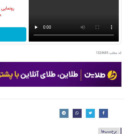
رونمایی
دن
کد مطلب
1324683
برچسب‌ها