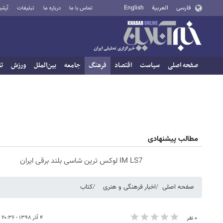
فارسی
العربية
English
تماس با ما
درباره ما
تبلیغات
آرشی
صفحه اصلی
سیاست
اقتصاد
فرهنگ
جامعه
بین‌الملل
ورزش
تا
مطالب پیشنهادی
IM LS7 لوکس ترین شاسی بلند برقی ایران
صفحه اصلی
اخبار فرهنگی و هنری
کتاب
۴ آذر ۱۳۹۸ - ۲۰:۳۶
۰ نفر