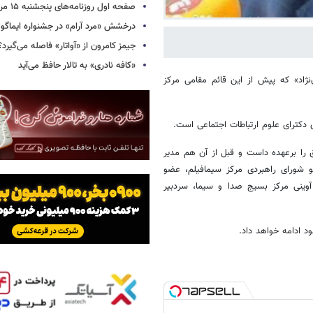
صفحه اول روزنامه‌های پنجشنبه ۱۵ مرداد ۱۴۰۵
درخشش «مرد آرام» در جشنواره ایماگو ا
جیمز کامرون از «آواتار» فاصله می‌گیرد؟
«کافه نادری» به تالار حافظ می‌آید
نژاد» که پیش از این قائم مقامی مرکز
 را برعهده داست و قبل از آن هم مدیر
 شورای راهبردی مرکز سیمافیلم، عضو
وینی مرکز بسیج صدا و سیما، سردبیر
د ادامه خواهد داد.