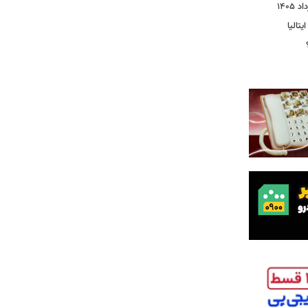
یتالیا