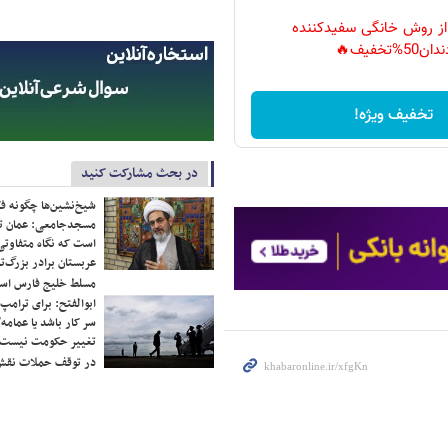
 از روش خانگی سفیدکننده
دان50%تخفیف🔥
تخفیف ویژه!
در بحث مشارکت کنید
شیخ‌نشین‌ها چگونه فک
مسجدجامعی: عمان تن
است که نگاه متفاوتی 
عربستان برادر بزرگ‌
مسلط خلیج فارس ا
ابوالفتح: برای ترامپ
سر کار باشد یا عمامه/
تغییر حکومت نیست/ 
در توقف حملات نقش