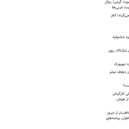
رت گرمی/ زوال
ید» غربی‌ها
جرا بازمی‌گردد؛ آغاز
یزه جشنواره
 تیک‌تاک روی
ه نیویورک
ز «غلاف تمام
ست؟
ی کارگردان
 از هوش
طب‌تر از دیروز
بان برنامه‌های