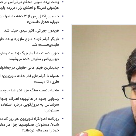
پشت پرده سیلی محکم بی‌تی‌اس بر صو
هژمونی آمریکا و افشای راز «مزرعه بازد
حسین پاکدل پس از ۳ دهه به ا
دوباره «هزار داستان»
فریدون جیرانی: اکبر عبدی حیف شد
بازیگر فیلم کوتاه «نوع ماژور» برنده جا
«ایندی‌فست» شد
دیزنی دست به قمار بزرگ زد؛ ویدیوهای
دیزنی‌پلاس نمایش داده می‌شوند
جدیدترین فیلم مانی حقیقی در جشنوار
همراه با فیلم‌های آخر هفته تلویزیون؛ ا
فلزی» تا «پست»
ماجرای نصب سنگ مزار اکبر عبدی چی
رسوایی جدید در هالیوود؛ اعتراف جنجال
سرشناس به دروغ‌گویی درباره استفاده
مصنوعی!
روزنامه اصولگرا: تلویزیون هر روز کم‌مخا
شده/ مسئولان صداوسیما چرا آمار مخاط
خود را محرمانه کرده‌اند؟