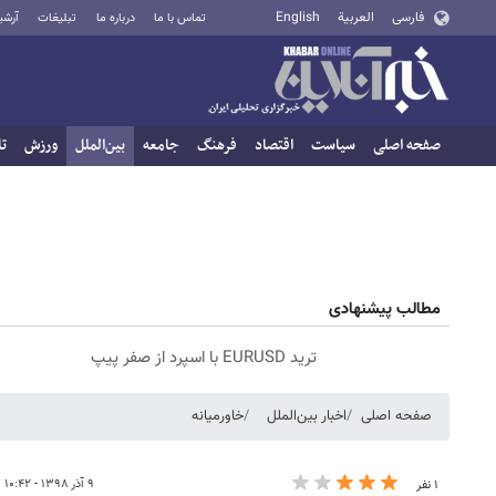
فارسی
العربية
English
تماس با ما
درباره ما
تبلیغات
آرشی
صفحه اصلی
سیاست
اقتصاد
فرهنگ
جامعه
بین‌الملل
ورزش
تا
مطالب پیشنهادی
ترید EURUSD با اسپرد از صفر پیپ
صفحه اصلی
اخبار بین‌الملل
خاورمیانه
۹ آذر ۱۳۹۸ - ۱۰:۴۲
۱ نفر