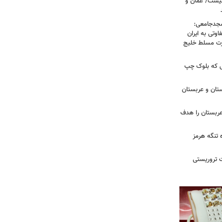
نیست/ عمان و
سجدجامعی:
وتی به ایران
درت مسلط خلیج
 تا زهران ممدانی؛ ۱۰ سالی که بلوک چپ
تان و عربستان
ربستان را هدف
ه تنگه هرمز
ت تروریستی