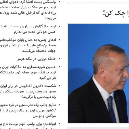
واشنگتن پست افشا کرد: دعوای لفظ
ترامپ بر سر جنگ ایران/ عملیات «خشم
ا چک کن!
زرادخانه‌ای که از قبل خالی شده بود/ 
می‌رود؟
ترامپ از گزارش سی‌ان‌ان عصبانی شد؛ ه
حبس طولانی مدت می‌اندازم
ادعای ونس: به دنبال پایان موفقیت‌آمیز
هستیم/جناح‌های رقیب در داخل ایران، 
جهات مختلف می‌کشند
حادثه دریایی در تنگه هرمز
حسین شریعتمداری به مذاکرات ایران و
تردد در تنگه هرمز حمله کرد: دارید تنگه 
باز می کنید
شکست دکترین اختاپوس در برابر ایران / 
محور مقاومت پس از ضربات سنگین / چرا
راه دیپلماسی را برگزیند؟
نتایج جالب یک نظرسنجی در باره محبوب
7کشور عربی/ اردن و لبنان پایین تر از
مراکش و تونس
ابوالفتح: برای ترامپ مهم نیست تاج بر 