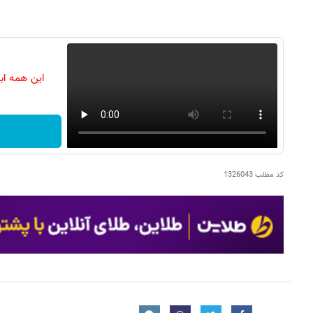
این همه اب
کد مطلب
1326043