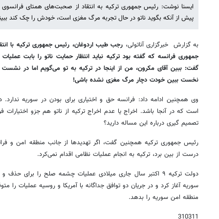
ایسنا نوشت: رئیس جمهوری ترکیه به انتقاد از صحبت‌های همتای فرانسوی خو
پیش از آنکه بگوید ناتو در حال تجربه مرگ مغزی است، خودش را چک کند ببین
به گزارش خبرگزاری آناتولی،
رجب طیب اردوغان، رئیس جمهوری ترکیه با انتق
جمهوری فرانسه که گفته بود ترکیه نباید انتظار حمایت ناتو را بابت عملیا
گفت: ببین آقای مکرون، من از اینجا در ترکیه به تو می‌گویم اما در نشست 
نخست ببین خودت دچار مرگ مغزی نشده باشی!
وی همچنین ادامه داد: فرانسه حق و اختیاری برای بودن در سوریه ندارد. 
است که در آنجا باشد. اخراج یا عدم اخراج ترکیه از ناتو هم جزو اختیارات فر
تصمیم گیری درباره این مساله دارید؟
رئیس جمهوری ترکیه همچنین گفت، اگر تهدیدها از جانب منطقه امن و فراتر
درست از بین برد، ترکیه به انجام عملیات نظامی اقدام نمی‌کرد.
دولت ترکیه ۹ اکتبر سال جاری میلادی عملیات چشمه صلح را برای حذف
سوریه آغاز کرد و در جریان دو توافق جداگانه با آمریکا و روسیه عملیات را متو
منطقه امن سوریه را بدهد.
310311