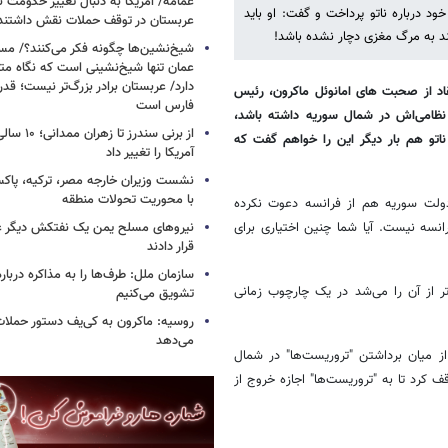
عمامه/ آمریکا به دنبال تغییر حکومت 
د درباره ناتو پرداخت و گفت: او باید
عربستان در توقف حملات نقش داشتند
د به مرگ مغزی دچار نشده باشد!
شیخ‌نشین‌ها چگونه فکر می‌کنند؟/ م
عمان تنها شیخ‌نشینی است که نگاه متفا
دارد/ عربستان برادر بزرگ‌تر نیست؛ ق
اد از صحبت های امانوئل ماکرون، رئیس
فارس است
ت نظامی‌اش در شمال سوریه داشته باشد،
از برنی سندرز
ناتو هم بار دیگر این را خواهم گفت که
آمریکا را تغییر داد
نشست وزیران خارجه مصر، ترکیه، پاکس
با محوریت تحولات منطقه
دولت سوریه هم از فرانسه دعوت نکرده
انسه نیست.‌ آیا شما چنین اختیاری برای
نیروهای مسلح یمن یک نفتکش دیگر ع
قرار دادند
سازمان ملل: طرف‌ها را به مذاکره دربار
 از آن را می‌شد در یک چارچوب زمانی
تشویق می‌کنیم
روسیه: ماکرون به کی‌یف دستور حملا
می‌دهد
 و از میان برداشتن "تروریست‌ها" در شمال
قف کرد تا به "تروریست‌ها" اجازه خروج از