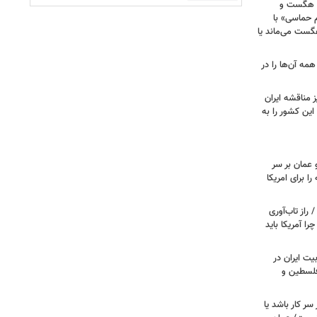
ی هگست و
 حماسی» با
هگست می‌ماند یا
مه آن‌ها را در
 مناقشه ایران
این کشور را به
 عمان بر سر
را برای امریکا
راز تاب‌آوری
 آمریکا باید
یت ایران در
 فلسطین و
سر کار باشد یا