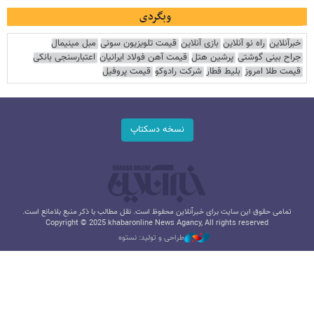
وبگردی
خبرآنلاین
راه نو آنلاین
بازی آنلاین
قیمت تلویزیون سونی
مبل مینیمال
جراح بینی گوشتی
پرشین هتل
قیمت آهن فولاد ایرانیان
اعتبارسنجی بانکی
قیمت طلا امروز
بلیط قطار
شرکت رادوکو
قیمت پروفیل
نسخه دسکتاپ
تمامی حقوق این سایت برای خبرآنلاین محفوظ است. نقل مطالب با ذکر منبع بلامانع است.
Copyright © 2025 khabaronline News Agancy, All rights reserved
طراحی و تولید: نستوه