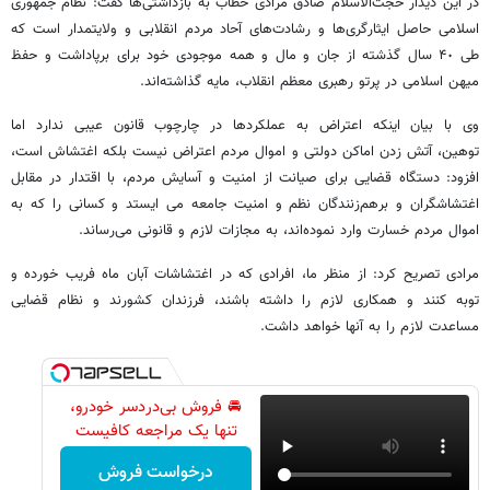
در این دیدار حجت‌الاسلام صادق مرادی خطاب به بازداشتی‌ها گفت: نظام جمهوری
اسلامی حاصل ایثارگری‌ها و رشادت‌های آحاد مردم انقلابی و ولایتمدار است که
طی ۴٠ سال گذشته از جان و مال و همه موجودی خود برای برپاداشت و حفظ
میهن اسلامی در پرتو رهبری معظم انقلاب، مایه گذاشته‌اند.
وی با بیان اینکه اعتراض به عملکردها در چارچوب قانون عیبی ندارد اما
توهین، آتش زدن اماکن دولتی و اموال مردم اعتراض نیست بلکه اغتشاش است،
افزود: دستگاه قضایی برای صیانت از امنیت و آسایش مردم، با اقتدار در مقابل
اغتشاشگران و برهم‌زنندگان نظم و امنیت جامعه می ایستد و کسانی را که به
اموال مردم خسارت وارد نموده‌اند، به مجازات لازم و قانونی می‌رساند.
مرادی تصریح کرد: از منظر ما، افرادی که در اغتشاشات آبان ماه فریب خورده و
توبه کنند و همکاری لازم را داشته باشند، فرزندان کشورند و نظام قضایی
مساعدت لازم را به آنها خواهد داشت.
🚘 فروش بی‌دردسر خودرو،
تنها یک مراجعه کافیست
درخواست فروش