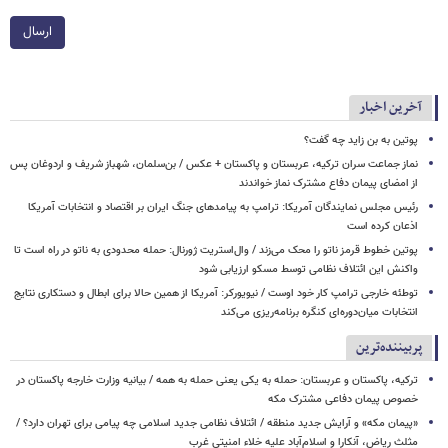
ارسال
آخرین اخبار
پوتین به بن زاید چه گفت؟
نماز جماعت سران ترکیه، عربستان و پاکستان + عکس / بن‌سلمان، شهباز شریف و اردوغان پس
از امضای پیمان دفاع مشترک نماز خواندند
رئیس مجلس نمایندگان آمریکا: ترامپ به پیامدهای جنگ ایران بر اقتصاد و انتخابات آمریکا
اذعان کرده است
پوتین خطوط قرمز ناتو را محک می‌زند / وال‌استریت ژورنال: حمله محدودی به ناتو در راه است تا
واکنش این ائتلاف نظامی توسط مسکو ارزیابی شود
توطئه خارجی ترامپ کار خود اوست / نیویورکر: آمریکا از همین حالا برای ابطال و دستکاری نتایج
انتخابات میان‌دوره‌ای کنگره برنامه‌ریزی می‌کند
پربیننده‌ترین
ترکیه، پاکستان و عربستان: حمله به یکی یعنی حمله به همه / بیانیه وزارت خارجه پاکستان در
خصوص پیمان دفاعی مشترک مکه
«پیمان مکه» و آرایش جدید منطقه / ائتلاف نظامی جدید اسلامی چه پیامی برای تهران دارد؟ /
مثلث ریاض، آنکارا و اسلام‌آباد علیه خلاء امنیتی غرب