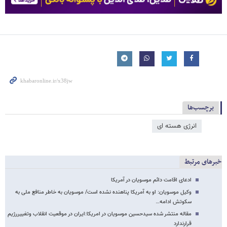
برچسب‌ها
انرژی هسته ای
خبرهای مرتبط
ادعای اقامت دائم موسویان در آمریکا
وکیل موسویان: او به آمریکا پناهنده نشده است/ موسویان به خاطر منافع ملی به
سکوتش ادامه…
مقاله منتشر شده سیدحسین موسویان در امریکا:ایران در موقعیت انقلاب وتغییررژیم
قرارندارد