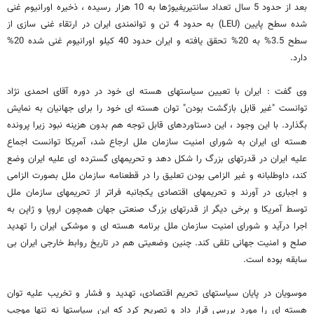
بعد از حدود 5 سال تعداد سانتیریفیوژها به 10 هزار رسیده ، ذخیره اورانیوم غنی
شده سطح پایین (LEU) به حدود 4 تن و توانمندی ایران در ارتقاء غنی سازی از
سطح 3.5% به 20% تحقق یافته و ایران حدود 40 کیلو اورانیوم غنی شده 20%
دارد.
وی گفت : ایران با تعیین سیاستهای هسته ای خود در دوره آقای احمدی نژاد
توانست "غیر قابل بازگشت بودن" توان هسته ای خود را برای جهانیان به نمایش
بگذارد. با این وجود ، این دستاوردهای قابل توجه هم بدون هزینه نبود زیرا پرونده
هسته ای ایران به شورای امنیت سازمان ملل ارجاع شد، آمریکا توانست اجماع
علیه ایران در قدرتهای بزرگ را شکل دهد و تحریمهای گسترده ای علیه ایران وضع
کند، داوطلبانه و غیر الزامی بودن تعلیق را در قطعنامه سازمان ملل بصورت الزامی
و اجباری در آورند و تحریمهای اقتصادی یکجانبه فراتر از تحریمهای سازمان ملل
توسط آمریکا و برخی دیگر از قدرتهای بزرگ صنعتی جهان همچون اروپا و ژاپن به
اجرا درآید و شورای امنیت سازمان ملل برنامه هسته ای و موشکی ایران را تهدید
صلح و امنیت جهانی تلقی کند. چنین وضعیتی هم در تاریخ روابط خارجی ایران بی
سابقه بوده است.
موسویان در پایان سیاستهای تحریم اقتصادی، تهدید و فشار و تخریب علیه توان
هسته ای را مورد بررسی قرار داد و تصریح کرد که این سیاستها نه تنها موجب