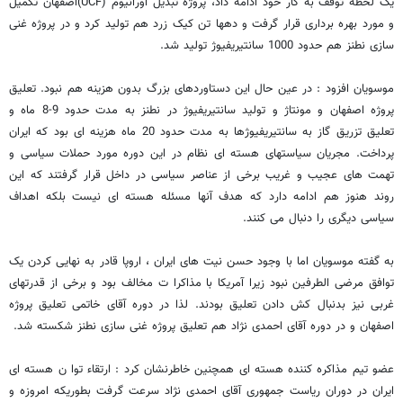
یک لحظه توقف به کار خود ادامه داد، پروژه تبدیل اورانیوم (UCF)اصفهان تکمیل
و مورد بهره برداری قرار گرفت و دهها تن کیک زرد هم تولید کرد و در پروژه غنی
سازی نطنز هم حدود 1000 سانتیریفیوژ تولید شد.
موسویان افزود : در عین حال این دستاوردهای بزرگ بدون هزینه هم نبود. تعلیق
پروژه اصفهان و مونتاژ و تولید سانتیریفیوژ در نطنز به مدت حدود 9-8 ماه و
تعلیق تزریق گاز به سانتیریفیوژها به مدت حدود 20 ماه هزینه ای بود که ایران
پرداخت. مجریان سیاستهای هسته ای نظام در این دوره مورد حملات سیاسی و
تهمت های عجیب و غریب برخی از عناصر سیاسی در داخل قرار گرفتند که این
روند هنوز هم ادامه دارد که هدف آنها مسئله هسته ای نیست بلکه اهداف
سیاسی دیگری را دنبال می کنند.
به گفته موسویان اما با وجود حسن نیت های ایران ، اروپا قادر به نهایی کردن یک
توافق مرضی الطرفین نبود زیرا آمریکا با مذاکرا ت مخالف بود و برخی از قدرتهای
غربی نیز بدنبال کش دادن تعلیق بودند. لذا در دوره آقای خاتمی تعلیق پروژه
اصفهان و در دوره آقای احمدی نژاد هم تعلیق پروژه غنی سازی نطنز شکسته شد.
عضو تیم مذاکره کننده هسته ای همچنین خاطرنشان کرد : ارتقاء توا ن هسته ای
ایران در دوران ریاست جمهوری آقای احمدی نژاد سرعت گرفت بطوریکه امروزه و