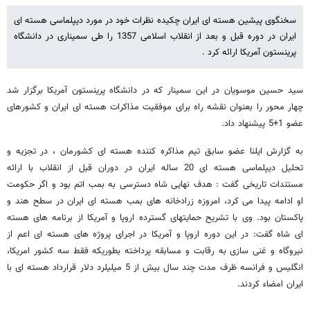
سخنگوی پیشین هسته ای ایران چکیده نظرات خود در مورد دیپلماسی هسته ای
ایران در دوره قبل و بعد از انقلاب اسلامی 1357 را طی سمیناری در دانشگاه
پرینستون آمریکا ارائه کرد .
سید حسین موسویان در این سمینار که در دانشگاه پرینستون آمریکا برگزار شد
چهار محور را بعنوان نقشه راه برای موفقیت مذاکرات هسته ای ایران و کشورهای
عضو 1+5 پیشنهاد داد.
به گزارش ایلنا عضو سابق تیم مذاکره کننده هسته ای کشورمان ، در تجزیه و
تحلیل دیپلماسی هسته ای 20 ساله ایران در دوران قبل از انقلاب با ارائه
مستندات تاریخی گفت : هدف نهایی شاه دسترسی به بمب اتم بود و اگر حکومت
او ادامه پیدا می کرد، امروزه زرادخانه های بمب هسته ای ایران در سطح هند و
پاکستان بود. وی با تشریح حمایتهای گسترده اروپا و آمریکا از برنامه های هسته
ای شاه گفت: در این دوره اروپا و آمریکا در اجرای پروژه های هسته ای اعم از
نیروگاه و غنی سازی به رقابت و مسابقه پرداخته بطوریکه فقط سه کشور امریکا،
انگلیس و فرانسه ظرف مدت چند سال بیش از 5 میلیلرد دلار قرارداد هسته ای با
ایران امضاء کردند.