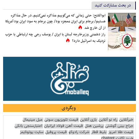
در بحث مشارکت کنید
ابوالفتح: حتی زمانی که می‌گوییم مذاکره نمی‌کنیم، در حال مذاکره
هستیم/ برجام برای ایران معجزه بود/ چون برجام به سود ایران بود آمریکا
از آن خارج شد
راز دشمنی وزیرخارجه لبنان با ایران / یوسف رجی چه ارتباطی با حزب
نزدیک به اسرائیل دارد؟
وبگردی
خبرآنلاین
راه نو آنلاین
بازی آنلاین
قیمت تلویزیون سونی
مبل مینیمال
جراح بینی گوشتی
پرشین هتل
قیمت آهن فولاد ایرانیان
اعتبارسنجی بانکی
قیمت طلا امروز
بلیط قطار
شرکت رادوکو
قیمت پروفیل
سایت یوتوتایمز
خرید اکانت chatgpt