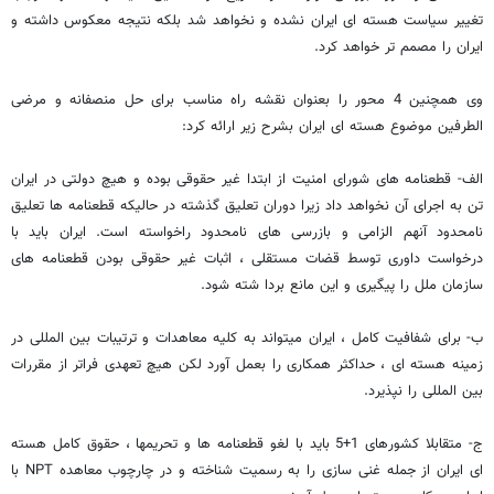
تغییر سیاست هسته ای ایران نشده و نخواهد شد بلکه نتیجه معکوس داشته و
ایران را مصمم تر خواهد کرد.
وی همچنین 4 محور را بعنوان نقشه راه مناسب برای حل منصفانه و مرضی
الطرفین موضوع هسته ای ایران بشرح زیر ارائه کرد:
الف- قطعنامه های شورای امنیت از ابتدا غیر حقوقی بوده و هیچ دولتی در ایران
تن به اجرای آن نخواهد داد زیرا دوران تعلیق گذشته در حالیکه قطعنامه ها تعلیق
نامحدود آنهم الزامی و بازرسی های نامحدود راخواسته است. ایران باید با
درخواست داوری توسط قضات مستقلی ، اثبات غیر حقوقی بودن قطعنامه های
سازمان ملل را پیگیری و این مانع بردا شته شود.
ب- برای شفافیت کامل ، ایران میتواند به کلیه معاهدات و ترتیبات بین المللی در
زمینه هسته ای ، حداکثر همکاری را بعمل آورد لکن هیچ تعهدی فراتر از مقررات
بین المللی را نپذیرد.
ج- متقابلا کشورهای 1+5 باید با لغو قطعنامه ها و تحریمها ، حقوق کامل هسته
ای ایران از جمله غنی سازی را به رسمیت شناخته و در چارچوب معاهده NPT با