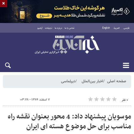
×
فارسی
العربية
English
تماس با ما
درباره ما
تبلیغات
آرشیو
جمعه ۱۶ مرداد ۱۴۰۵
صفحه اصلی
اخبار بین‌الملل
دیپلماسی
۷ اسفند ۱۳۸۹ - ۰۳:۲۸
۰ نفر
موسویان پیشنهاد داد: 4 محور بعنوان نقشه راه
مناسب برای حل موضوع هسته ای ایران