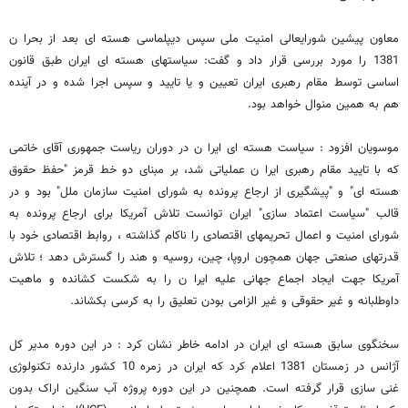
معاون پیشین شورایعالی امنیت ملی سپس دیپلماسی هسته ای بعد از بحرا ن
1381 را مورد بررسی قرار داد و گفت: سیاستهای هسته ای ایران طبق قانون
اساسی توسط مقام رهبری ایران تعیین و یا تایید و سپس اجرا شده و در آینده
هم به همین منوال خواهد بود.
موسویان افزود : سیاست هسته ای ایرا ن در دوران ریاست جمهوری آقای خاتمی
که با تایید مقام رهبری ایرا ن عملیاتی شد، بر مبنای دو خط قرمز "حفظ حقوق
هسته ای" و "پیشگیری از ارجاع پرونده به شورای امنیت سازمان ملل" بود و در
قالب "سیاست اعتماد سازی" ایران توانست تلاش آمریکا برای ارجاع پرونده به
شورای امنیت و اعمال تحریمهای اقتصادی را ناکام گذاشته ، روابط اقتصادی خود با
قدرتهای صنعتی جهان همچون اروپا، چین، روسیه و هند را گسترش دهد ؛ تلاش
آمریکا جهت ایجاد اجماع جهانی علیه ایرا ن را به شکست کشانده و ماهیت
داوطلبانه و غیر حقوقی و غیر الزامی بودن تعلیق را به کرسی بکشاند.
سخنگوی سابق هسته ای ایران در ادامه خاطر نشان کرد : در این دوره مدیر کل
آژانس در زمستان 1381 اعلام کرد که ایران در زمره 10 کشور دارنده تکنولوژی
غنی سازی قرار گرفته است. همچنین در این دوره پروژه آب سنگین اراک بدون