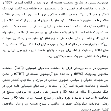
موسویان سپس در تشریح سیاست هسته ای ایران بعد از انقلاب اسلامی 1357 و
با اشاره به مخالفت امام خمینی (ره) با سیاستهای جاه طلبانه شاه گفت: غرب یک
تشکر و قدردانی بزرگ مدیون انقلاب اسلامی ایران است زیرا که رهبری انقلاب
سلامی با سیاستهای شاه مخالفت کرد بطوریکه جهان امروز پس از گذشت 32 سال
از انقلاب معترف است که برنامه هسته ای ایرا ن انحرافی به سمت ساخت سلاح
هسته ای نداشته است. تنها نیروگاه هسته ای ایرا ن هم بعد از 37 سال هنوز راه
اندازی کامل نشده و حتی سایت غنی سازی نطنز نیز هنوز قادر به تامین سوخت
نیروگاه بوشهرنیست. در حالیکه آمریکا و غرب بدنبال ایجاد 23 نیروگاه هسته ای تا
سال 1380 و حمایت از شاه برای ایجاد سایتهای متعدد غنی سازی برای ایرا ن بود
و نظام شاهنشاهی هم یک نظام دیکتاتوری بود.
موسویان در ادامه پیوستن ایران به معاهده سلاحهای شیمیایی (CWC)، معاهده
سلاحهای بیولوژیک (BWC) و معاهده منع آزمایشهای هسته ای (CTBT) را نشان
بارز تعهدات حقوقی و سیاسی جمهوری اسلامی در مبارزه با سلاحهای کشتار جمعی
دانست و مخالفت حضرت امام (ره) با استفاده از سلاحهای شیمیایی علیه عراق در
جنگ تحمیلی 8 ساله در دهه 80 و دستور مقام رهبری به نیروهای مسلح در
مخالفت با ساخت و تولید و بهره برداری از سلاح هسته ای در دهه 90 را نشان
روشن مخالفت ایدئولوژیک جمهوری اسلامی با سلاح هسته ای و سایر سلاحهای
کشتار جمعی دانست.