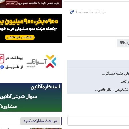
د88
ه ولی فقیه بستگی…
 کنند
ار تشخیص ، نظر قاضی…
در بحث مشارکت کنید