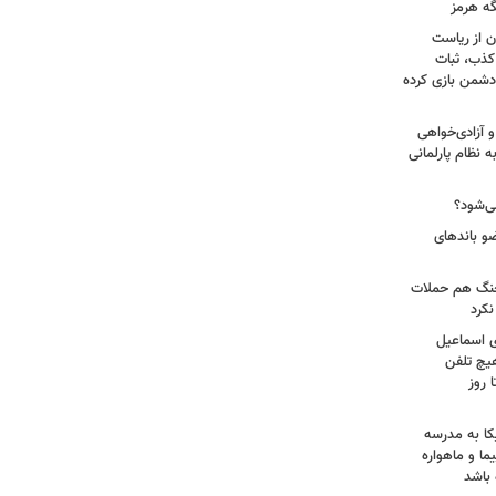
گه هرمز
ن از ریاست
کذب، ثبات
دشمن بازی کرده
 آزادی‌خواهی
نظام پارلمانی
ی‌شود؟
عات: ۲۱ عامل موساد و ۴ عضو باندهای
 جنگ هم حملات
نکرد
ی اسماعیل
هیچ تلفن
 روز
کا به مدرسه
ما و ماهواره
 باشد