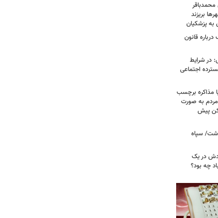
 محمدباقر
ها بریزند
ن به پزشکیان
درباره قانون
: در شرایط
سترده اجتماعی
ا مذاکره برچسب
مردم به صورت
کن پیش
دشت/ سپاه
ودش در یک
اد چه بود؟