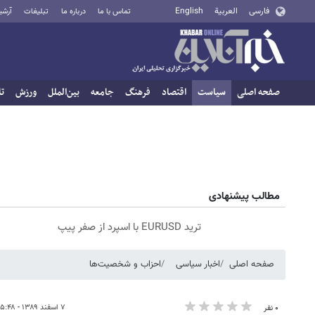
فارسی
العربية
English
تماس با ما
درباره ما
تبلیغات
آرشی
صفحه اصلی
سیاست
اقتصاد
فرهنگ
جامعه
بین‌الملل
ورزش
تا
مطالب پیشنهادی
ترید EURUSD با اسپرد از صفر پیپ
صفحه اصلی
اخبار سیاسی
احزاب و شخصیت‌ها
۷ اسفند ۱۳۸۹ - ۱۵:۴۸
۰ نفر