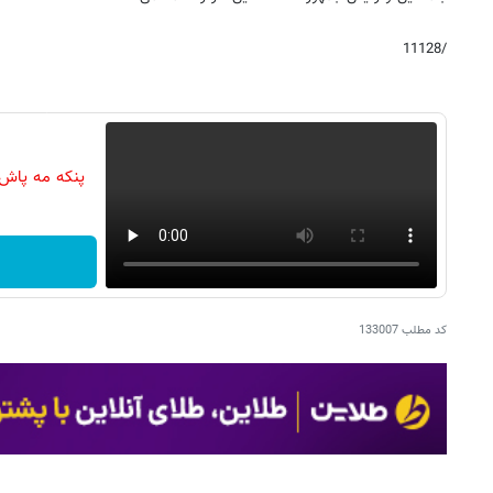
/11128
پنکه مه پاش
کد مطلب
133007