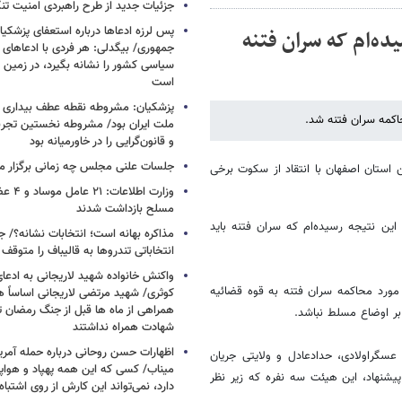
جزئیات جدید از طرح راهبردی امنیت تن
پس لرزه ادعاها درباره استعفای پزشکیا
یده‌ام که سران فتنه
جمهوری/ بیگدلی: هر فردی با ادعاهای 
سیاسی کشور را نشانه بگیرد، در زمین 
است
پزشکیان: مشروطه نقطه عطف بیداری و
اکمه سران فتنه شد.
ملت ایران بود/ مشروطه نخستین تجربه 
و قانون‌گرایی را در خاورمیانه بود
جلسات علنی مجلس چه زمانی برگزار م
ستان اصفهان با انتقاد از سکوت برخی
وزارت اطلا
مسلح بازداشت شدند
ین نتیجه رسیده‌ام که سران فتنه باید
مذاکره بهانه است؛ انتخابات نشانه؟/
انتخاباتی تندروها به قالیباف را متوقف 
واکنش خانواده شهید لاریجانی به ادعا
 مورد محاکمه سران فتنه به قوه قضائیه
کوثری/ شهید مرتضی لاریجانی اساساً 
همراهی از ماه ها قبل از جنگ رمضان تا
بر اوضاع مسلط نباشد.
شهادت همراه نداشتند
اظهارات حسن روحانی درباره حمله آمری
عسگراولادی، حدادعادل و ولایتی جریان
میناب/ کسی که این همه پهپاد و هواپی
پیشنهاد، این هیئت سه نفره که زیر نظر
دارد، نمی‌تواند این کارش از روی اشتباه