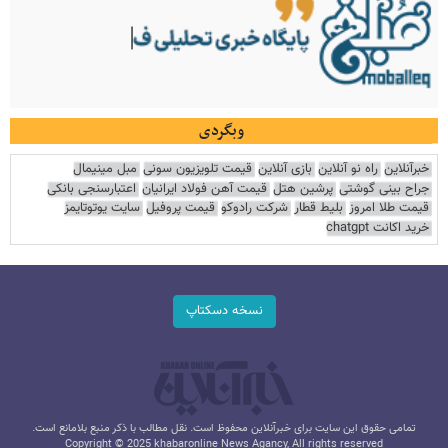
وبگردی
خبرآنلاین
راه نو آنلاین
بازی آنلاین
قیمت تلویزیون سونی
مبل مینیمال
جراح بینی گوشتی
پرشین هتل
قیمت آهن فولاد ایرانیان
اعتبارسنجی بانکی
قیمت طلا امروز
بلیط قطار
شرکت رادوکو
قیمت پروفیل
سایت یوتوتایمز
خرید اکانت chatgpt
نسخه دسکتاپ
تمامی حقوق این سایت برای خبرآنلاین محفوظ است. نقل مطالب با ذکر منبع بلامانع است.
Copyright © 2025 khabaronline News Agancy, All rights reserved