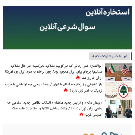
در بحث مشارکت کنید
ابوالفتح: حتی زمانی که می‌گوییم مذاکره نمی‌کنیم، در حال مذاکره
هستیم/ برجام برای ایران معجزه بود/ چون برجام به سود ایران بود آمریکا
از آن خارج شد
راز دشمنی وزیرخارجه لبنان با ایران / یوسف رجی چه ارتباطی با حزب
نزدیک به اسرائیل دارد؟
«پیمان مکه» و آرایش جدید منطقه / ائتلاف نظامی جدید اسلامی چه
پیامی برای تهران دارد؟ / مثلث ریاض، آنکارا و اسلام‌آباد علیه خلاء
امنیتی غرب