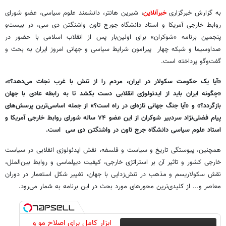
به گزارش خبرگزاری
خبرآنلاین
، شیرین هانتر، دانشمند علوم سیاسی، عضو شورای
روابط خارجی آمریکا و استاد دانشگاه جورج تاون واشنگتن دی سی، در بیست‌و
پنجمین برنامه «شوکران» برای اولین‌بار پس از انقلاب اسلامی با حضور در
صداوسیما و شبکه چهار پیرامون شرایط سیاسی و جهانی امروز ایران به بحث و
گفت‌وگو پرداخته است.
«آیا یک حکومت سکولار در ایران، مردم را از تنش با غرب نجات می‌دهد؟»،
«چگونه ایران باید از ایدئولوژی انقلابی دست بکشد تا به رابطه عادی با جهان
بازگردد؟» و «آیا جنگ جهانی تازه‌ای در راه است؟» از جمله اساسی‌ترین پرسش‌های
پیام فضلی‌نژاد سردبیر شوکران از این عضو ۷۴ ساله شورای روابط خارجی آمریکا و
استاد علوم سیاسی دانشگاه جرج تاون در واشنگتن دی سی است.
همچنین، پیوستگی تاریخ و سیاست و فلسفه، نقش ایدئولوژی‌ انقلابی در سیاست‌
خارجی کشور و تاثیر آن بر استراتژی خارجی، کیفیت دیپلماسی و روابط بین‌الملل،
نقش سکولاریسم و مذهب در تنش‌زدایی با جهان، تغییر شکل استعمار در دوران
معاصر و... از کلیدی‌ترین محورهای مورد بحث در این برنامه به شمار می‌رود.
ابزار کامل برای اصلاح مو و