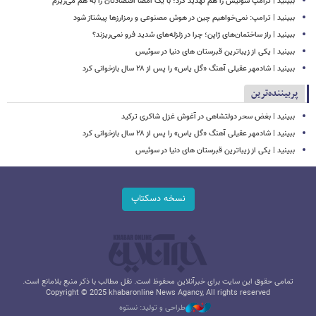
ببینید | ترامپ سوئیس را هم تهدید کرد؛ با یک امضا اقتصادتان را به هم می‌ریزم
ببینید | ترامپ: نمی‌خواهیم چین در هوش مصنوعی و رمزارزها پیشتاز شود
ببینید | راز ساختمان‌های ژاپن؛ چرا در زلزله‌های شدید فرو نمی‌ریزند؟
ببینید | یکی از زیباترین قبرستان های دنیا در سوئیس
ببینید | شادمهر عقیلی آهنگ «گل یاس» را پس از ۲۸ سال بازخوانی کرد
پربیننده‌ترین
ببینید | بغض سحر دولتشاهی در آغوش غزل شاکری ترکید
ببینید | شادمهر عقیلی آهنگ «گل یاس» را پس از ۲۸ سال بازخوانی کرد
ببینید | یکی از زیباترین قبرستان های دنیا در سوئیس
نسخه دسکتاپ
تمامی حقوق این سایت برای خبرآنلاین محفوظ است. نقل مطالب با ذکر منبع بلامانع است.
Copyright © 2025 khabaronline News Agancy, All rights reserved
طراحی و تولید: نستوه