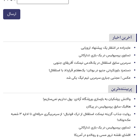
1 + 4 =
ارسال
آخرین اخبار
عابدزاده در انتظار یک پیشنهاد اروپایی
تساوی پرسپولیس در یک بازی تدارکاتی
سرمربی سابق استقلال در یک‌قدمی نیمکت آفریقای جنوبی
دستمزد باورنکردنی جنپو در یونان؛ یک‌هفتم قرارداد با استقلال!
عکس | مجتبی جباری سرمربی تیم لیگ یکی شد
پربیننده‌ترین
واکنش پزشکیان به بازسازی ورزشگاه آزادی: پول نداریم نمی‌سازیم!
هافبک سابق پرسپولیس در پیکان
روایت جذاب گزینه نیمکت استقلال از ترک فوتبال؛ از سرمربیگری حرفه‌ای تا اداره ۳ شعبه
مک‌دونالد!
تساوی پرسپولیس در یک بازی تدارکاتی
افشای نقشه ترور مسی و رونالدو در آمریکا