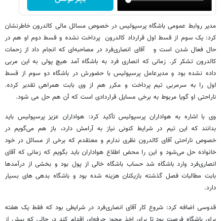
مدیر روابط عمومی باشگاه پرسپولیس در خصوص مسائل مالی کالدرون خاطرنشان
کرد: یک سوم از قسط اول قرارداد کالدرون پرداخت نشده و قسط دوم او هم در
حال فعال شدن است و آقای انصاری‌فرد در مصاحبه‌ای که انجام داد از زحمات
کالدرون تشکر کر. زمانی که انصاری فرد به باشگاه آمد هیچ پولی به این مربی
داده نشده بود و مدیرعامل پرسپولیس با حضورش در باشگاه دو سوم از قسط
اول را به سرمربی تیم پرداخت و مکرر هم از وی بابت همراهی تقدیر کرده.
ناراحتی او گویا مربوط به برخی مسایل قراردادی است که آن هم حل می شود.
وی با اشاره به هواداران پرسپولیس تأکید کرد: هواداران عزیز پرسپولیس باید
بدانند که این تیم در شرایط کنونی نیاز به آرامش دارد، باز هم می‌گویم در
خصوص ناراحتی آقای کالدرون نظری ندارم و معتقدم که برخی از مسائل در خود
خانواده حل می‌شود و این را محض اطلاع هواداران باید بگویم که زمانی که آقای
انصاری‌فرد وارد باشگاه شد حساب باشگاه خالی از پول بود و بخشی از درآمدها
بابت مطالبات فصل گذشته بازیکنان هزینه شده بود و باشگاه بدهی های بسیار
دارد.
قدوسی اضافه کرد: شروع کار آقای انصاری‌فرد در شرایطی بود که فقط یک هفته
برای باشگاه فرصت بود تا برای اخذ مجوز حرفه‌ای اقدام کند در حالی که پیش از