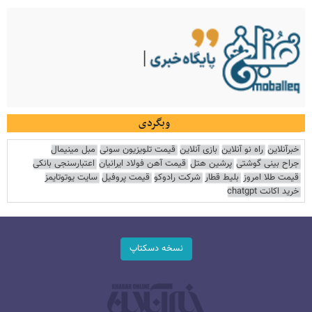
وبگردی
خبرآنلاین
راه نو آنلاین
بازی آنلاین
قیمت تلویزیون سونی
مبل مینیمال
جراح بینی گوشتی
پرشین هتل
قیمت آهن فولاد ایرانیان
اعتبارسنجی بانکی
قیمت طلا امروز
بلیط قطار
شرکت رادوکو
قیمت پروفیل
سایت یوتوتایمز
خرید اکانت chatgpt
نسخه دسکتاپ