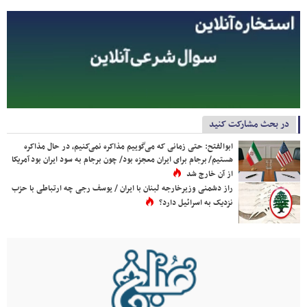
در بحث مشارکت کنید
ابوالفتح: حتی زمانی که می‌گوییم مذاکره نمی‌کنیم، در حال مذاکره
هستیم/ برجام برای ایران معجزه بود/ چون برجام به سود ایران بود آمریکا
از آن خارج شد
راز دشمنی وزیرخارجه لبنان با ایران / یوسف رجی چه ارتباطی با حزب
نزدیک به اسرائیل دارد؟