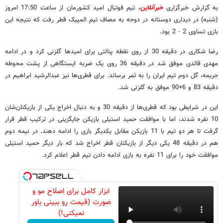
به گزارش خبرگزاری
خبرآنلاین
، تیم فوتبال امید کشورمان از ساعت 17:50 امروز
(شنبه) در دیداری دوستانه در دوحه به مصاف تیم المپیک قطر رفت که نتیجه این
بازی تساوی 2 - 2 بود.
رضا شکاری در دقیقه 30 از روی نقطه پنالتی برای امیدها گلزنی کرد و در ادامه
مهدی قائدی موفق شد در دقیقه 36 روی یک ضربه ایستگاهی از پشت محوطه
جریمه، گل دوم تیم ایران را به ثمر برساند. برای قطری‌ها نیز عبدالرشید ابراهیم در
دقیقه 83 و 6+90 موفق به گلزنی شد.
این در شرایطی بود که قطری‌ها از دقیقه 30 و به دنبال اخراج یکی از بازیکنان‌شان
10 نفره شدند، اما با موافقت حمید استیلی بازیکن جایگزینی در ترکیب قطر قرار
گرفت تا هر دو تیم با 11 بازیکن مقابل یکدیگر بازی را ادامه دهند. در نیمه دوم
هم در دقیقه 48 یکی دیگر از بازیکنان قطر اخراج شد که بار دیگر حمید استیلی
موافقت خود را برای 11 نفره به بازی ادامه دادن تیم قطر اعلام کرد.
ابزار کامل برای اصلاح مو و
صورت (قیمت رو ببینی باور
نمیکنی!)