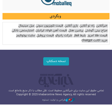
وبگردی
خبرآنلاین
راه نو آنلاین
بازی آنلاین
قیمت تلویزیون سونی
مبل مینیمال
جراح بینی گوشتی
پرشین هتل
قیمت آهن فولاد ایرانیان
اعتبارسنجی بانکی
قیمت طلا امروز
بلیط قطار
شرکت رادوکو
قیمت پروفیل
سایت یوتوتایمز
خرید اکانت chatgpt
نسخه دسکتاپ
تمامی حقوق این سایت برای خبرآنلاین محفوظ است. نقل مطالب با ذکر منبع بلامانع است.
Copyright © 2025 khabaronline News Agancy, All rights reserved
طراحی و تولید: نستوه