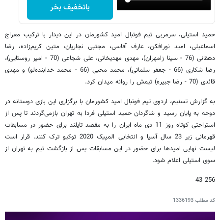
باتخفیف بخر
حمید استیلی، سرمربی تیم فوتبال امید کشورمان در این دیدار با ترکیب معراج
اسماعیلی، امید نورافکن، عارف آقاسی، مجتبی نجاریان، متین کریم‌زاده، رضا
دهقانی (76 - سینا زامهران)، مهدی مهدیخانی، علی شجاعی (70 - امیر روستایی)،
رضا شکاری (66 - جعفر سلمانی)، محمد محبی (66 - محمد خدابنده‌لو) و مهدی
قائدی (70 - رضا جبیره) تیمش را روانه میدان کرد.
به گزارش تسنیم، اردوی تیم فوتبال امید کشورمان با برگزاری این بازی دوستانه در
دوحه به پایان رسید و شاگردان حمید استیلی فردا به تهران بازمی‌گردند تا پس از
استراحتی کوتاه روز 11 دی ماه ایران را به مقصد تایلند برای حضور در مسابقات
قهرمانی زیر 23 سال آسیا و انتخابی المپیک 2020 توکیو ترک کنند. قرار است
لیست نهایی امیدها برای حضور در این مسابقات پس از بازگشت تیم به تهران از
سوی استیلی اعلام شود.
256 43
کد مطلب
1336193