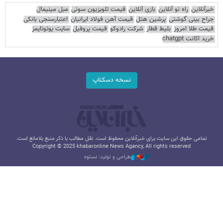
خبرآنلاین
راه نو آنلاین
بازی آنلاین
قیمت تلویزیون سونی
مبل مینیمال
جراح بینی گوشتی
پرشین هتل
قیمت آهن فولاد ایرانیان
اعتبارسنجی بانکی
قیمت طلا امروز
بلیط قطار
شرکت رادوکو
قیمت پروفیل
سایت یوتوتایمز
خرید اکانت chatgpt
نسخه دسکتاپ
تمامی حقوق این سایت برای خبرآنلاین محفوظ است. نقل مطالب با ذکر منبع بلامانع است.
Copyright © 2025 khabaronline News Agancy, All rights reserved
طراحی و تولید: نستوه