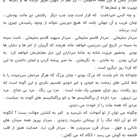
سردار باشی و این همه خاموش ؟! آن هم در جهان امروز عربده ها و رجزها و
توییت ها و شعارها ؟!
و چه کسی خبرداشت که قرار است چند شب دیگر رفتنش نیز مانند بودنش ،
چنان غریب و آن جهانی باشد که هیچ دوربینی نتواند از وجود رشیدش چیزی به
ثبت برساند .
سردار سلیمانی . سردار قاسم سلیمانی . سردار سپهبد قاسم سلیمانی . نامت سینه
به سینه در تاریخ این سرزمین خواهد ماند هرچند که گریزان از نام ها و نشان ها
بودی وحضور عزیزت شانه به شانه سرداران این دیار مفتخرمان خواهد کرد به
ایرانی بودن . به ماندن . به نگریختن . به صبر پیشه کردن و ایمان داشتن به این
که فردا روز دیگری است .
جاودانه باد نام بلندت که بزرگ بودی ؛ چنان بزرگ که هرگز مردمان سرزمینت را با
خط کشی های زمخت به خودی و غیر خودی تقسیم نکردی و این گونه است که
روز رفتنت ،روز عزای عمومی یک ملت است . مرد بی رنگ . مرد بی جناح . مرد
بی تریبون . مرد دلزده از پراگماتیسم ها و نئو پراگماتیسم های آلوده به سیاست .
مردی که همه ملت را از خودت می دیدی.
چگونه می توان از تو آموخت که نترسید و کمر به کشتن جهالت بست ؟ آنگونه
که تو آن لکه ننگ را از پیشانی بشریت زدودی . سردار پیروز همه میدان های
نادانی و جهل . سردار قرن سربریدن ها . سردار قرن درد. صدایت هنوز از قلب
فاجعه به گوش می رسد ؛ آنگاه که می گفتی :‌