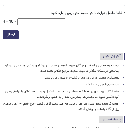
*
لطفا حاصل عبارت را در جعبه متن روبرو وارد کنید
4 + 10 =
ارسال
آخرین اخبار
بیانیه مهم جمعی از اساتید و بزرگان حوزه علمیه در حمایت از پزشکیان و تیم دیپلماسی؛ رویکرد
جنابعالی در مسأله مذاکرات مورد حمایت مراجع عظام تقلید است
نمایندگان مجلس از این دو وزیر پزشکیان ۱۰ سوال می پرسند!
سیدحسن خمینی عزادار شد
هشدار کارت زرد به وزیر نفت؟ / صمصامی مدعی شد: احتمال زد و بند مسئولان با تراستی های
آلوده/کسی نمی‌داند تراستی‌ها چقدر پول نفت را به کشور برنگرداندند
روایت فرمانده سابق سپاه ولی امر از پولی که رهبر شهید قرض گرفت؛ حاج خانم ۳۰۰ هزار تومان
پول از آقا خواستند و ایشان گفتند...
پربیننده‌ترین