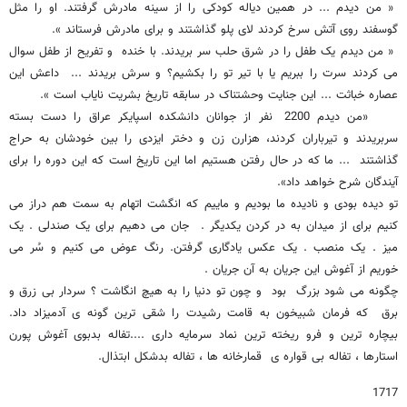
« من دیدم ... در همین دیاله کودکی را از سینه مادرش گرفتند. او را مثل
گوسفند روی آتش سرخ کردند لای پلو گذاشتند و برای مادرش فرستاند ».
« من دیدم یک طفل را در شرق حلب سر بریدند. با خنده و تفریح از طفل سوال
می کردند سرت را ببریم یا با تیر تو را بکشیم؟ و سرش بریدند ... داعش این
عصاره خباثت ... این جنایت وحشتناک در سابقه تاریخ بشریت نایاب است ».
«من دیدم 2200 نفر از جوانان دانشکده اسپایکر عراق را دست بسته
سربریدند و تیرباران کردند، هزارن زن و دختر ایزدی را بین خودشان به حراج
گذاشتند ... ما که در حال رفتن هستیم اما این تاریخ است که این دوره را برای
آیندگان شرح خواهد داد».
تو دیده بودی و نادیده ما بودیم و ماییم که انگشت اتهام به سمت هم دراز می
کنیم برای از میدان به در کردن یکدیگر . جان می دهیم برای یک صندلی . یک
میز . یک منصب . یک عکس یادگاری گرفتن. رنگ عوض می کنیم و سُر می
خوریم از آغوش این جریان به آن جریان .
چگونه می شود بزرگ بود و چون تو دنیا را به هیچ انگاشت ؟ سردار بی زرق و
برق که فرمان شبیخون به قامت رشیدت را شقی ترین گونه ی آدمیزاد داد.
بیچاره ترین و فرو ریخته ترین نماد سرمایه داری ....تفاله بدبوی آغوش پورن
استارها ، تفاله بی قواره ی قمارخانه ها ، تفاله بدشکل ابتذال.
1717