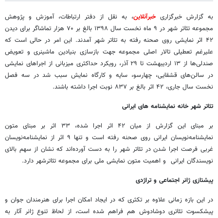
به گزارش خبرگزاری
خبرآنلاین
، به نقل از دفتر ارتباطات، آموزش و پژوهش
مجموعه تئاتر شهر در ۹ ماه نخست سال ۱۳۹۸ بالغ بر ۷۰ هزار تماشاگر برای دیدن
۴۲ اثر نمایشی روی صحنه رفته به تئاتر شهر آمدند. این امر در حالی است که
علیرغم تعطیلی تالار اصلی مجموعه جهت بازسازی بنیادین ماشینری و تعویض
صندلی‌ها از ۱۳ اردیبهشت تا ۲۹ آذر، رویکرد حداکثری میزبانی از اجراهای نمایشی
در سالن‌های قشقایی، چهارسو، سایه و کارگاه نمایش سبب شد در سه فصل
نخست سال جاری، ۴۲ اثر بالغ بر ۸۳۷ نوبت اجرا داشته باشند.
تئاتر شهر خانه نمایشنامه های ایرانی
بر مبنای این گزارش از میان ۴۲ اثر اجرا شده، ۳۳ اثر بر مبنای متون
نمایشنامه‌نویسان ایرانی روی صحنه رفته است و تنها ۹ اثر از نمایشنامه‌نویسان
غربی فرصت اجرا شدن در تئاتر شهر را به دست آورده‌اند که نشان از سهم بالای
نویسندگان ایرانی و اهمیت متون نمایشی ملی برای مجموعه تئاترشهر دارد.
پیشتازی ژانر اجتماعی و تراژدی
در این بازه زمانی علاوه بر تکثری که در ایجاد امکان اجرا برای هنرمندان جوان و
پیشکسوت تئاتری دوشادوش هم فراهم شده است، از لحاظ تنوع ژانر آثار به