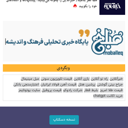
شما نظر بدهید/ خبرآنلاین را چگونه می‌بینید؟ پیشنهادها و انتقادهای
خود را بگویید
وبگردی
خبرآنلاین
راه نو آنلاین
بازی آنلاین
قیمت تلویزیون سونی
مبل مینیمال
جراح بینی گوشتی
پرشین هتل
قیمت آهن فولاد ایرانیان
اعتبارسنجی بانکی
قیمت طلا امروز
بلیط قطار
شرکت رادوکو
قیمت پروفیل
سایت یوتوتایمز
خرید اکانت chatgpt
نسخه دسکتاپ