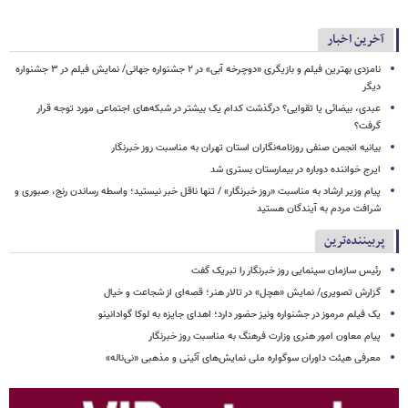
آخرین اخبار
نامزدی بهترین فیلم و بازیگری «دوچرخه آبی» در ۲ جشنواره جهانی/ نمایش فیلم در ۳ جشنواره
دیگر
عبدی، بیضائی یا تقوایی؟ درگذشت کدام یک بیشتر در شبکه‌های اجتماعی مورد توجه قرار
گرفت؟
بیانیه انجمن صنفی روزنامه‌نگاران استان تهران به مناسبت روز خبرنگار
ایرج خواننده دوباره در بیمارستان بستری شد
پیام وزیر ارشاد به مناسبت «روز خبرنگار» / تنها ناقل خبر نیستید؛ واسطه رساندن رنج، صبوری و
شرافت مردم به آیندگان هستید
پربیننده‌ترین
رئیس سازمان سینمایی روز خبرنگار را تبریک گفت
گزارش تصویری/ نمایش «هچل» در تالار هنر؛ قصه‌ای از شجاعت و خیال
یک فیلم مرموز در جشنواره ونیز حضور دارد؛ اهدای جایزه به لوکا گوادانینو
پیام معاون امور هنری وزارت فرهنگ به مناسبت روز خبرنگار
معرفی هیئت داوران سوگواره ملی نمایش‌های آئینی و مذهبی «نی‌ناله»