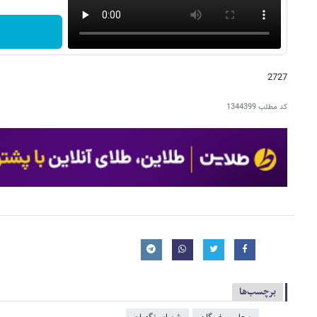
2727
کد مطلب
1344399
برچسب‌ها