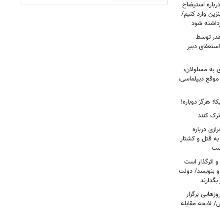
رباره استیضاح
زین وارد کنیم/
رداشته شود
قدر توسط
ستعفای دبیر
ی به مسئولان،
موقع دیپلماسی،
؛ هرگز دوباره!
ترک کنند
ازی درباره
به قتل و کشتار
ست
و اثرگذار است
 و بنویسد/ دولت
 بگذارند
هایی برگزار
 لایحه مقابله