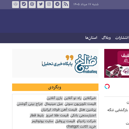
شنبه ۱۷ مرداد ۱۴۰۵
انتشارات
وبلاگ
استان‌ها
وبگردی
خبرآنلاین
راه نو آنلاین
بازی آنلاین
ن
قیمت تلویزیون سونی
مبل مینیمال
جراح بینی گوشتی
پرشین هتل
قیمت آهن فولاد ایرانیان
بازگشایی تنگه
اعتبارسنجی بانکی
قیمت طلا امروز
بلیط قطار
شرکت رادوکو
قیمت پروفیل
سایت یوتوتایمز
ات
خرید اکانت chatgpt