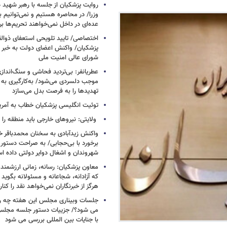
روایت پزشکیان از جلسه با رهبر شهید د
وزرا/ در محاصره هستیم و نمی‌توانیم بن
عده‌ای در داخل نمی‌خواهند تحریم‌ها ب
اختصاصی/ تایید تلویحی استعفای ذوال
پزشکیان/ واکنش اعضای دولت به خبر ا
شورای عالی امنیت ملی
عطریانفر: بی‌تردید فحاشی و سنگ‌انداز
موجب دلسردی می‌شود/ به‌کارگیری به 
تهدیدها را به فرصت بدل می‌سازد
توئیت انگلیسی پزشکیان خطاب به آمریکا
ولایتی: نیروهای خارجی باید منطقه را 
واکنش زیدآبادی به سخنان محمدباقر خر
برخورد با بی‌حجابی/ به صراحت دستور 
شهروندان و اشغال دوایر دولتی داده ا
معاون پزشکیان: رسانه، زمانی ارزشمند 
که آزادانه، شجاعانه و مسئولانه بگوید
هرگز از خبرنگاران نمی‌خواهد نقد را کنار
جلسات وبیناری مجلس این هفته چه روز
می شود؟/ جزییات دستور جلسه مجلس/
با جنایات بین المللی بررسی می شود