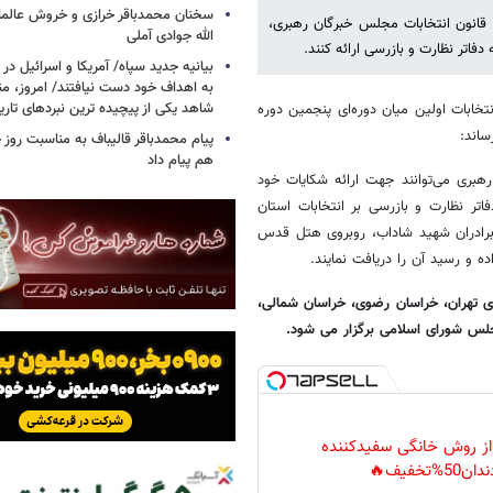
سخنان محمدباقر خرازی و خروش عالم
آیین نامه اجرایی قانون انتخابات مجلس خبرگان رهبری،
الله جوادی آملی
بیانیه جدید سپاه/ آمریکا و اسرائیل در 
به اهداف خود دست نیافتند/ امروز، من
شاهد یکی از پیچیده ترین نبردهای تا
خابات اولین میان‌ دوره‌ای پنجمین دوره
ساند:
پیام محمدباقر قالیباف به مناسبت روز خ
هم پیام داد
لس خبرگان رهبری می‌توانند جهت ارائه شکایات خود
ز از تاریخ ۹۸/۱۱/۰۳ الی ۹۸/۱۱/۰۵ از ساعت ۸ الی ۱۶ به دفاتر نظارت و بازرسی بر انتخابات استان
 برادران شهید شاداب، روبروی هتل قدس
 و رسید آن را دریافت نمایند.
ی تهران، خراسان رضوی، خراسان شمالی،
جلس شورای اسلامی برگزار می شود.
 از روش خانگی سفیدکننده
دان50%تخفیف🔥