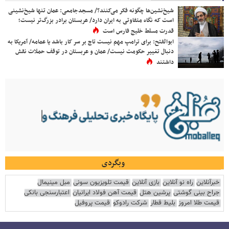
شیخ‌نشین‌ها چگونه فکر می‌کنند؟/ مسجدجامعی: عمان تنها شیخ‌نشینی
است که نگاه متفاوتی به ایران دارد/ عربستان برادر بزرگ‌تر نیست؛
قدرت مسلط خلیج فارس است
ابوالفتح: برای ترامپ مهم نیست تاج بر سر کار باشد یا عمامه/ آمریکا به
دنبال تغییر حکومت نیست/ عمان و عربستان در توقف حملات نقش
داشتند
وبگردی
خبرآنلاین
راه نو آنلاین
بازی آنلاین
قیمت تلویزیون سونی
مبل مینیمال
جراح بینی گوشتی
پرشین هتل
قیمت آهن فولاد ایرانیان
اعتبارسنجی بانکی
قیمت طلا امروز
بلیط قطار
شرکت رادوکو
قیمت پروفیل