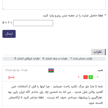
*
لطفا حاصل عبارت را در جعبه متن روبرو وارد کنید
8 + 7 =
ارسال
نظرات
نظرات منتشر شده: 1
نظرات در صف انتشار: 0
نظرات غیرقابل انتشار: 0
احمد
۲۱:۵۶ - ۱۳۸۸/۰۵/۰۵
پاسخ
0
0
شما تا مارا دق مرگ نکنید راحت نمیشید . چرا اینها را قبل از انتخابات نمی
گفتید والان بلبل شدید . من که به احمدی نژاد رای ندادم .اگه ایران زاپن بود
.هاراگیری را پیشنهاد میدادم .حیف که نیست . لطفا منتشر کنید تا ازآلاممان
کاسته شود.