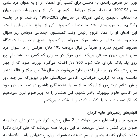
وزیر؛ در معرفی زاهدی به مجلس برای کسب رأی اعتماد، از او به عنوان مرد علمی
سال 98-1997 به انتخاب مرکز بین‌المللی کمبریج و یکی از برترین ریاضیدانان جهان
به انتخاب «انجمن ریاضی آمریکا» در سال‌های 2002-1998 یاد شد. او در جلسه
رأی‌گیری مجلس، مدعی شد به انتخاب کمبریج، یکی از نوابغ ریاضی قرن است.
این ادعای او را عماد افروغ رئیس وقت کمیسیون اجتماعی مجلس زیر سؤال
برد.بررسی‌ها نشان می‌دهد مرکز بین‌المللی کمبریج، هیچ ارتباطی با دانشگاه
معروف کمبریج ندارد و صرفاً در قبال دریافت 195 دلار، هرکس را به عنوان مرد
سال علمی جهان معرفی می‌کند. این مرکز در صورتی که کسی بخواهد نام وی
روی یک پلاک نقره‌ای حک شود، 360 دلار اضافه می‌گیرد. وزارت علوم که از چهار
سال پیش تاکنون زیر نظر زاهدی اداره می‌شود، در سال 74 این مرکز را فاقد اعتبار
دانسته بود. به گزارش خبرآنلاین، آکادمی بین‌المللی علوم نیویورک نیز چند روز
پیش اعلام کرد: پس از آن که ما از سوءاستفاده آقای زاهدی در عضو نامیدن خود
در آکادمی علوم نیویورک باخبر شدیم، این هشدار را به وزیر علوم ایران می‌دهیم
که اگر عضویت خود را تکذیب نکند، از او شکایت می‌کنیم.
اتهام‌های زنجیره‌ای علیه کردان
مروری بر روزنامه‌های حامی دولت در 2 سال پیش، تکرار نام دکتر علی کردان به
عنوان وزیر کشور را نشان می‌دهد اما این روزها همه می‌دانند که علی کردان دکترا
ندارد. کردان که به منظور ترمیم کابینه به همراه وزرای پیشنهادی راه و اقتصاد به