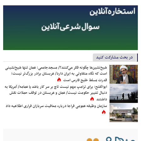
در بحث مشارکت کنید
شیخ‌نشین‌ها چگونه فکر می‌کنند؟/ مسجدجامعی: عمان تنها شیخ‌نشینی
است که نگاه متفاوتی به ایران دارد/ عربستان برادر بزرگ‌تر نیست؛
قدرت مسلط خلیج فارس است
ابوالفتح: برای ترامپ مهم نیست تاج بر سر کار باشد یا عمامه/ آمریکا به
دنبال تغییر حکومت نیست/ عمان و عربستان در توقف حملات نقش
داشتند
سازمان وظیفه عمومی فراجا درباره معافیت سربازان فراری اطلاعیه داد