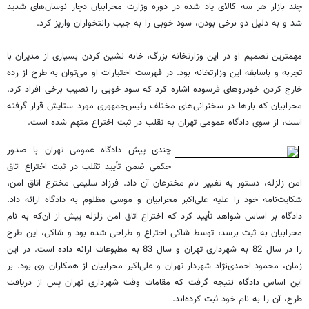
چند بازار هر سه کالای یاد شده در دوره وزارت محرابیان دچار نوسان‌های شدید
شد و به دلیل دو نرخی بودن، سود خوبی را به جیب رانتخواران واریز کرد.
مهمترین تصمیم او در این وزارتخانه بزرگ، خانه نشین کردن بسیاری از مدیران با
تجربه و باسابقه این وزارتخانه بود. در فهرست اختیارات او می‌توان به طرح از رده
خارج کردن خودروهای فرسوده اشاره کرد که سود خوبی را نصیب برخی افراد کرد.
محرابیان که بارها در سخنرانی‌های مختلف رئیس‌جمهوری مورد ستایش قرار گرفته
است، از سوی دادگاه عمومی تهران به تقلب در ثبت اختراع متهم شده است.
چندی پیش دادگاه عمومی تهران با صدور
حکمی ضمن تأیید تقلب در ثبت اختراع اتاق
امن زلزله، دستور به تغییر نام مخترعان آن داد. فرزاد سلیمی مخترع اتاق امن،
شکایت‌نامه خود را علیه علی‌اکبر محرابیان و موسی‌ مظلوم به دادگاه ارائه داد.
دادگاه بر اساس شواهد تأیید کرد که اختراع اتاق امن زلزله پیش از آن‌که به نام
محرابیان به ثبت برسد، توسط شاکی اختراع و طراحی شده بود و شاکی، این طرح
را در سال 82 به شهرداری تهران و سال 83 به مطبوعات ارائه داده است. در این
زمان، محمود احمدی‌نژاد شهردار تهران و علی‌اکبر محرابیان از همکاران وی بود. بر
این اساس دادگاه نتیجه گرفت که مقامات وقت شهرداری تهران پس از دریافت
طرح، آن را به نام خود ثبت کرده‌اند.