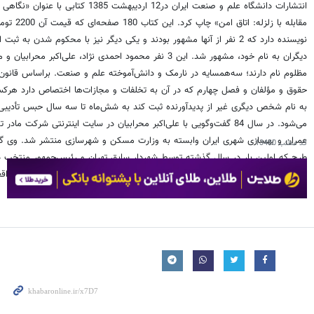
انتشارات دانشگاه علم و صنعت ایران در12 اردیبهشت 1385 کتابی با عنو
نویسنده دارد که 2 نفر از آنها مشهور بودند و یکی دیگر نیز با محکوم شدن به ثبت 
دیگران به نام خود، مشهور شد. این 3 نفر محمود احمدی نژاد، علی‌اکبر محرابیا
مظلوم نام دارند؛ سه‌همسایه در نارمک و دانش‌آموخته علم و صنعت. براساس قانون
حقوق و مؤلفان و فصل چهارم که در آن به تخلفات و مجازات‌ها اختصاص دارد هرکس
به نام شخص دیگری غیر از پدید‌آورنده ثبت کند به شش‌ماه تا سه سال حبس تأدیب
می‌شود. در سال 84 گفت‌وگویی با علی‌اکبر محرابیان در سایت اینترنتی شرکت ما
عمران و بهسازی شهری ایران وابسته به وزارت مسکن و شهرسازی منتشر شد. وی گ
کد مطلب
13480
طرح که اولین بار در سال گذشته توسط شهردار سابق تهران و رئیس‌جمهور منتخب د
ارائه شده راهکارى کوتاه مدت است در مقابل بلایاى طبیعى- زلزله - که مبتنى بر واق
از سوى گروهى در شهردارى طراحى شده است.»