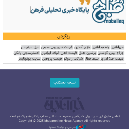
وبگردی
خبرآنلاین
راه نو آنلاین
بازی آنلاین
قیمت تلویزیون سونی
مبل مینیمال
جراح بینی گوشتی
پرشین هتل
قیمت آهن فولاد ایرانیان
اعتبارسنجی بانکی
قیمت طلا امروز
بلیط قطار
شرکت رادوکو
قیمت پروفیل
سایت یوتوتایمز
نسخه دسکتاپ
تمامی حقوق این سایت برای خبرآنلاین محفوظ است. نقل مطالب با ذکر منبع بلامانع است.
Copyright © 2025 khabaronline News Agancy, All rights reserved
طراحی و تولید: نستوه