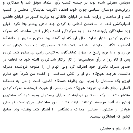
مجلس معرفی شده بود، در جلسه کسب رأی اعتماد موفق شد با همکاری و
رایزنی‌های دوستان سیاسی جوان خود، اعتماد اکثریت نمایندگان مجلس را کسب
کند و از ساختمان وزارت نفت در خیابان طالقانی به وزارت کشور در خیابان فاطمی
اسباب‌کشی کند. اما ساختمان فاطمی به کردان چند ماهی بیشتر وفا نکرد. خیلی
زود نمایندگان رأی‌دهنده به او به سرکردگی احمد توکلی‌ فاش ساختند که مدرک
دکترای کردان اعتبار ندارد. حال آن که او گفته بود دکترای حقوق از دانشگاه
آکسفورد انگلیس دارد.این شرایط باعث شد تا احمدی‌نژاد از حمایت کردان دست
بردارد و او را برای پاسخ به سؤال نمایندگان، به تنهایی راهی بهارستان کند. کردان
پس از 90 روز با رأی مجلسی‌ها از کار برکنار شد.کردان البته خود به تخلف در
صدور مدرک دکترای خود اعتراف کرد ولی اتهام آن را متوجه فروشنده مدرک
دانست. هرچند هیچ‌گاه نام او را فاش نساخت. او گفت: من شرعاً حق ندارم
آبروی یک مسلمان را ببرم. این وظیفه دستگاه قضایی است و من به دستگاه
قضایی ارجاع داده‌ام. هرچند هیچ‌گاه خبری رسمی از هویت فروشنده مدرک کردان
منتشر نشد اما یک ساختمان دوطبقه در خیابان پاسداران وجود دارد که مشتریان
زیادی به آنجا مراجعه کرده‌‌اند. ارائه نشانی این ساختمان می‌توانست فهرستی
طولانی از مشتریان سیاسی مدارک دانشگاهی را آشکار کند. وظیفه وزیر سابق
کشور که افشاگری نیست.
3 یار علم و صنعتی