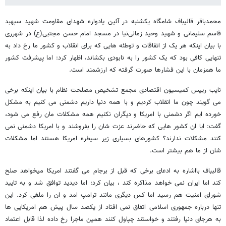
محمدباقر قالیباف شامگاه یکشنبه در آئین یادواره شهدای مقاومت شهید سپهبد
قاسم سلیمانی و شهید وحید زمانی‌نیا در مسجد امام حسن مجتبی(ع) در شهرری
با بیان اینکه هر یک از اتفاقات و توطئه هایی که برای انقلاب و کشور ما رخ داد به
تنهایی کافی بود که یک کشور را به نابودی بکشاند، اظهار کرد: اما پیشرفت کشور
ما همزمان با این فشارها صورت گرفته که ارزشمند است.
نایب رییس کمیسیون اقتصادی مجمع تشخیص مصلحت نظام با بیان اینکه برخی
می گویند چون ما انقلاب کردیم و با همه دنیا داریم دشمنی می کنیم به مشکل
خورده ایم اگر دشمنی با امریکا و دیگران نکنیم همه مشکلات مان رفع می شود،
گفت: ایا ان کشور هایی که حاضرند عزت شان را بفروشند و با امریکا دشمنی نمی
کنند مشکلات ندارند؟ کشورهای بسیاری زیر سیطره امریکا هستند اما مشکلات
شان از ما هم بیشتر است.
قالیباف بااشاره به ادعای برخی که قبل از برجام می گفتند امریکا میخواهد صلح
کند اما ایران نمی خواهد مذاکره کند ، بیان کرد: اما دیدید توافق شد و به تایید
شورای امنیت هم رسید اما کس دیگری مانند ترامپ امد و ان را ملغی کرد. این
تنها درباره جمهوری اسلامی اتفاق نمی افتاد از یکصد سال پیش هم امریکایی ها
به هرجای دنیا رفتند و خواستند چپاول کنند همین ماجرا رخ داده لذا قابل اعتماد