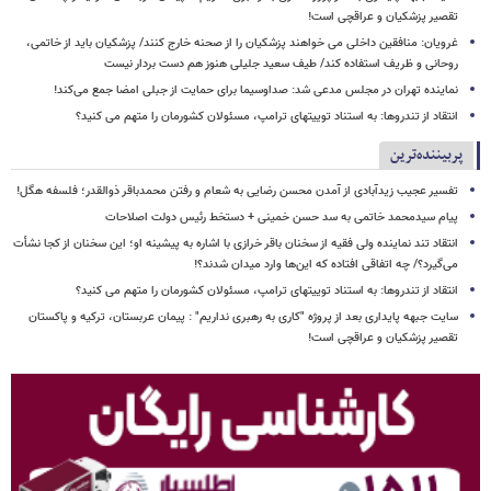
تقصیر پزشکیان و عراقچی است!
غرویان: منافقین داخلی می خواهند پزشکیان را از صحنه خارج کنند/ پزشکیان باید از خاتمی،
روحانی و ظریف استفاده کند/ طیف سعید جلیلی هنوز هم دست بردار نیست
نماینده تهران در مجلس مدعی شد: صداوسیما برای حمایت از جبلی امضا جمع می‌کند!
انتقاد از تندروها: به استناد توییتهای ترامپ، مسئولان کشورمان را متهم می کنید؟
پربیننده‌ترین
تفسیر عجیب زیدآبادی از آمدن محسن رضایی به شعام و رفتن محمدباقر ذوالقدر؛ فلسفه هگل!
پیام سیدمحمد خاتمی به سد حسن خمینی + دستخط رئیس دولت اصلاحات
انتقاد تند نماینده ولی فقیه از سخنان باقر خرازی با اشاره به پیشینه او؛ این سخنان از کجا نشأت
می‌گیرد؟/ چه اتفاقی افتاده که این‌ها وارد میدان شدند؟!
انتقاد از تندروها: به استناد توییتهای ترامپ، مسئولان کشورمان را متهم می کنید؟
سایت جبهه پایداری بعد از پروژه "کاری به رهبری نداریم" : پیمان عربستان، ترکیه و پاکستان
تقصیر پزشکیان و عراقچی است!