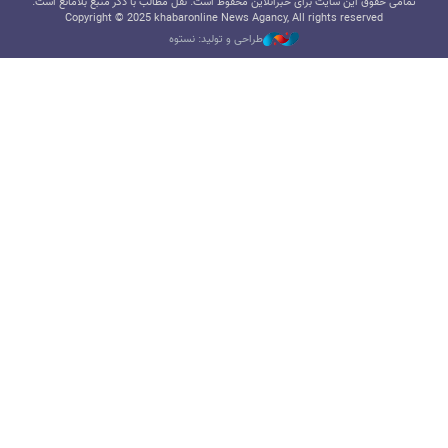
تمامی حقوق این سایت برای خبرآنلاین محفوظ است. نقل مطالب با ذکر منبع بلامانع است.
Copyright © 2025 khabaronline News Agancy, All rights reserved
طراحی و تولید: نستوه