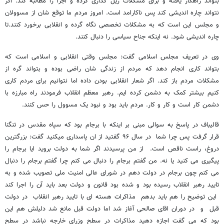
بتواند راهکار یافته و برای مشکلات ریل گذاری کرده و اجرا را مطالبه کند. اگر
نتواند چاره اندیشی کند پس ناکارامد است. امروز مردم ما توقع شان از مسوولان
و مجلس این است که به مشکلات تخصصی نگاه گرده و انقلابی برخورد کنند.تا
چاره اندیشی شود. نه اینکه جناح سیاسی را دنبال کنند.
وی در تعریف مجلس اسلامی گفت: مجلس وقتی انقلابی و اسلامی است که
بتواند کاری انجام دهد که مردم از زندگی شان راضی بوده و بتواند گره از
مشکلات مردم باز کند. اگر شعار انقلابی بودن داده اما نتوانیم برای مردم کاری
کنیم بیشتر کمک به دشمن کرده ایم. رهبر معظم انقلاب فرمودند راه مبارزه با
دشمن کار است و کار و کار. مردم باید بود و نبود یک مسوول را حس کنند.
قالیباف در پاسخ به سوالی مبنی بر اینکه با برجام بود که سپاه مقدس در تنگنا
قرار گرفت پس چرا شما در سال ۹۶ گفتید از ان پاسداری میکنید گفت: بزرگترین
دروغ، راست ناقص است. از من پرسیدند اگر شما به دولت بروید ایا برجام را
پیگیری می کنید یا نه. من گفتم برجام را دنبال می کنم چرا گفتم برجام را دنبال
می کنم چون برجام در دولت دهم در شورای عالی امنیت ملی تصویب شده و به
تایید رهبر انقلاب رسیده بود و شده بود قانون و دولت بعد باید آن را اجرا کند
این توضیح را هم باید بدهم مذاکرات هسته ای با تایید رهبر انقلاب در دولت
قبل و در دوران اقای صالحی آغاز شد اما دولت قبل مانع شد دلیلش هم این
بود که می گفت اجازه دهید مذاکرات در سطح وزرای خارجه نباشد در سطح