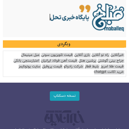
وبگردی
خبرآنلاین
راه نو آنلاین
بازی آنلاین
قیمت تلویزیون سونی
مبل مینیمال
جراح بینی گوشتی
پرشین هتل
قیمت آهن فولاد ایرانیان
اعتبارسنجی بانکی
قیمت طلا امروز
بلیط قطار
شرکت رادوکو
قیمت پروفیل
سایت یوتوتایمز
خرید اکانت chatgpt
نسخه دسکتاپ