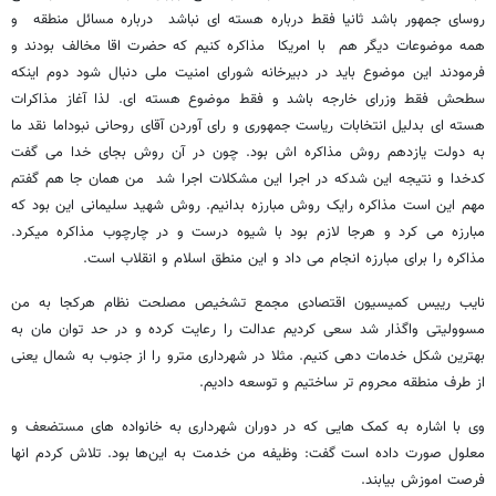
روسای جمهور باشد ثانیا فقط درباره هسته ای نباشد درباره مسائل منطقه و
همه موضوعات دیگر هم با امریکا مذاکره کنیم که حضرت اقا مخالف بودند و
فرمودند این موضوع باید در دبیرخانه شورای امنیت ملی دنبال شود دوم اینکه
سطحش فقط وزرای خارجه باشد و فقط موضوع هسته ای. لذا آغاز مذاکرات
هسته ای بدلیل انتخابات ریاست جمهوری و رای آوردن آقای روحانی نبوداما نقد ما
به دولت یازدهم روش مذاکره اش بود. چون در آن روش بجای خدا می گفت
کدخدا و نتیجه این شدکه در اجرا این مشکلات اجرا شد من همان جا هم گفتم
مهم این است مذاکره رایک روش مبارزه بدانیم. روش شهید سلیمانی این بود که
مبارزه می کرد و هرجا لازم بود با شیوه درست و در چارچوب مذاکره میکرد.
مذاکره را برای مبارزه انجام می داد و این منطق اسلام و انقلاب است.
نایب رییس کمیسیون اقتصادی مجمع تشخیص مصلحت نظام هرکجا به من
مسوولیتی واگذار شد سعی کردیم عدالت را رعایت کرده و در حد توان مان به
بهترین شکل خدمات دهی کنیم. مثلا در شهرداری مترو را از جنوب به شمال یعنی
از طرف منطقه محروم تر ساختیم و توسعه دادیم.
وی با اشاره به کمک هایی که در دوران شهرداری به خانواده های مستضعف و
معلول صورت داده است گفت: وظیفه من خدمت به این‌ها بود. تلاش کردم انها
فرصت اموزش بیابند.