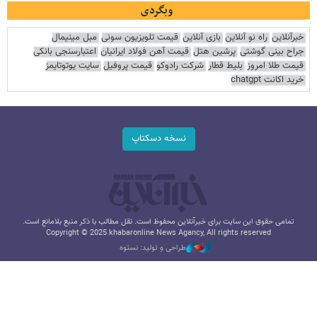
وبگردی
خبرآنلاین
راه نو آنلاین
بازی آنلاین
قیمت تلویزیون سونی
مبل مینیمال
جراح بینی گوشتی
پرشین هتل
قیمت آهن فولاد ایرانیان
اعتبارسنجی بانکی
قیمت طلا امروز
بلیط قطار
شرکت رادوکو
قیمت پروفیل
سایت یوتوتایمز
خرید اکانت chatgpt
نسخه دسکتاپ
تمامی حقوق این سایت برای خبرآنلاین محفوظ است. نقل مطالب با ذکر منبع بلامانع است.
Copyright © 2025 khabaronline News Agancy, All rights reserved
طراحی و تولید: نستوه