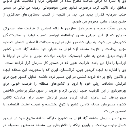
وی با اشاره به برخی مباحث مطرح شده در خصوص مزایا و معافیت های قانونی
مناطق آزاد، تاکید کرد، درصورت تداوم چنین موضوعاتی، زمینه بی ثباتی در مسیر
جذب سرمایه گذاران پدید می آید، در نتیجه از کسب دستاوردهای حداکثری از
چنین پیمان هایی محروم می شویم.
رییس هیأت مدیره و مدیرعامل سازمان با ارائه تحلیلی از ظرفیت های صادراتی
جدیدی که از قبل اجرایی شدن توافقنامه اوراسیا نصیب تولید و صادرکنندگان
کشورمان می شود، به بیان شاخص های تجاری و مبادلات اقتصادی اعضای اتحادیه
مزبور پرداخت و افزود: منطقه آزاد انزلی به عنوانِ تنها منطقه آزاد شمال کشور
قابلیت تبدیل شدن به هاب لجستیک، تولید، مبادلات تجاری و مالی در ارتباط با
اوراسیا را دارا می باشد، ظرفیت هایی که در دستور کار سازمان قرار گرفته است.
وی با اشاره به ایجاد کریدور چین، قزاقستان، ایران که با محوریت این منطقه ایجاد
و تاکنون بالغ بر ۵۰ فروند کشتی در این مسیر تردد داشته، تمایل کشور چین برای
افزایش مبادلات ریلی خود با اروپا و کشورهای منطقه را فرصت خوبی برای
بهره‌برداری از این ظرفیت جدید ارزیابی کرد و افزود: از سوی دیگر براساس شاخص
های پدافند غیر عامل، اضافه کردن مسیر ترانزیتی جدید برای مبادلات کالایی
کشور، مسیرهای مبادله کالایی کشور را تنوع بخشیده و ضریب امنیت اقتصادی را
تضمین می کند.
مدیرعامل سازمان منطقه آزاد انزلی به تشریح جایگاه منطقه متبوع خود در کریدور
شمال-جنوب پرداخت و بابیان اینکه با تلاش‌های این منطقه نخستین محموله در