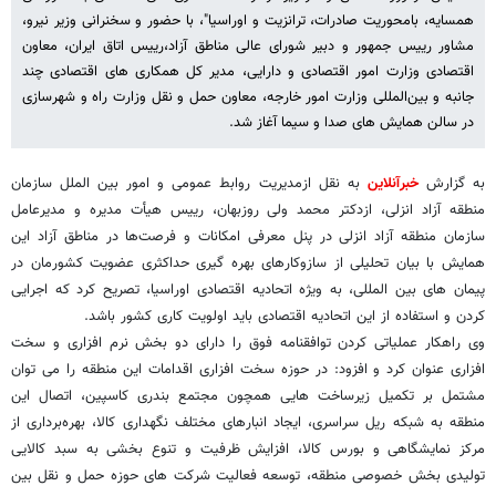
همسایه، بامحوریت صادرات، ترانزیت و اوراسیا"، با حضور و سخنرانی وزیر نیرو،
مشاور رییس جمهور و دبیر شورای عالی مناطق آزاد،رییس اتاق ایران، معاون
اقتصادی وزارت امور اقتصادی و دارایی، مدیر کل همکاری های اقتصادی چند
جانبه و بین‌المللی وزارت امور خارجه، معاون حمل و نقل وزارت راه و شهرسازی
در سالن همایش های صدا و سیما آغاز شد.
به گزارش
خبرآنلاین
به نقل ازمدیریت روابط عمومی و امور بین الملل سازمان
منطقه آزاد انزلی، ازدکتر محمد ولی روزبهان، رییس هیأت مدیره و مدیرعامل
سازمان منطقه آزاد انزلی در پنل معرفی امکانات و فرصت‌ها در مناطق آزاد این
همایش با بیان تحلیلی از سازوکارهای بهره گیری حداکثری عضویت کشورمان در
پیمان‌ های بین المللی، به ویژه اتحادیه اقتصادی اوراسیا، تصریح کرد که اجرایی
کردن و استفاده از این اتحادیه اقتصادی باید اولویت کاری کشور باشد.
وی راهکار عملیاتی کردن توافقنامه فوق را دارای دو بخش نرم افزاری و سخت
افزاری عنوان‌ کرد و افزود: در حوزه سخت افزاری اقدامات این منطقه را می توان
مشتمل بر تکمیل زیرساخت هایی همچون مجتمع بندری کاسپین، اتصال این
منطقه به شبکه ریل سراسری، ایجاد انبارهای مختلف نگهداری کالا، بهره‌برداری از
مرکز نمایشگاهی و بورس کالا، افزایش ظرفیت و تنوع بخشی به سبد کالایی
تولیدی بخش خصوصی منطقه، توسعه فعالیت‌ شرکت های حوزه حمل و نقل بین‌