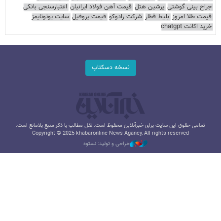
جراح بینی گوشتی
پرشین هتل
قیمت آهن فولاد ایرانیان
اعتبارسنجی بانکی
قیمت طلا امروز
بلیط قطار
شرکت رادوکو
قیمت پروفیل
سایت یوتوتایمز
خرید اکانت chatgpt
نسخه دسکتاپ
تمامی حقوق این سایت برای خبرآنلاین محفوظ است. نقل مطالب با ذکر منبع بلامانع است.
Copyright © 2025 khabaronline News Agancy, All rights reserved
طراحی و تولید: نستوه