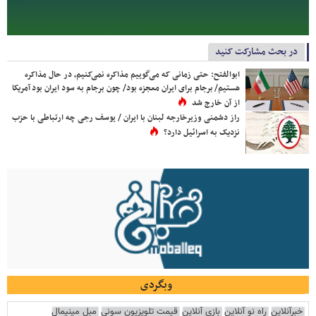
در بحث مشارکت کنید
ابوالفتح: حتی زمانی که می‌گوییم مذاکره نمی‌کنیم، در حال مذاکره
هستیم/ برجام برای ایران معجزه بود/ چون برجام به سود ایران بود آمریکا
از آن خارج شد
راز دشمنی وزیرخارجه لبنان با ایران / یوسف رجی چه ارتباطی با حزب
نزدیک به اسرائیل دارد؟
وبگردی
خبرآنلاین
راه نو آنلاین
بازی آنلاین
قیمت تلویزیون سونی
مبل مینیمال