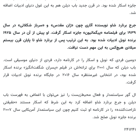
جایزه اسکار شده بود. در قرن جدید باب دیلن هم به این غول دنیای ادبیات اضافه
شد.
جرج برنارد شاو نویسنده آثاری چون «ژان مقدس» و «سرباز شکلاتی» در سال
۱۹۳۹ برای فیلمنامه «پیگمالیون» جایزه اسکار گرفت. او پیش از آن در سال ۱۹۲۵
برنده نوبل ادبیات شده بود. به این ترتیب پس از برنارد شاو تا پایان قرن بیستم
میلادی هیچ‌کس به این مهم دست نیافت.
دومین فردی که نوبل و اسکار را در کارنامه دارد، فردی از دنیای موسیقی است.
باب دیلن که سال ۲۰۰۱ برای ترانه‌اش در فیلم «پسران شگفت‌انگیز» برنده اسکار
شده بود، در انتخابی غیرمنتظره سال ۲۰۱۶ در جایگاه برنده نوبل ادبیات قرار
گرفت.
ال گور سیاستمدار و فعال محیط‌زیست را نیز می‌توان با اغماض به فهرست باب
دیلن و جرج برنارد شاو اضافه کرد به این شرط که اسکار مستند «حقیقتی
ناراحت‌کننده» را در کارنامه او ثبت کنیم چون این سیاستمدار آمریکایی سال ۲۰۰۷
برنده جایزه نوبل صلح شد.
۲۴۱۲۴۱