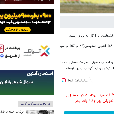
ل به برتری رسید.
امید عالیشاه (17) اوساگونا 19) مهدی عبدی (20) سعید حسین پور(35 و 65) آنتونی استوکس(62 و 67) و امیر
نی، احسان حسینی، سیامک‌ نعمتی، محمد
 استوکس و اوساگونا به زمین فرستاد.
فقط امروز با 29%تخفیف،پرداخت درب منزل و
ویض چراغ 40 وات بخر
در بحث مشارکت کنید
جزئیات جدید از قتل