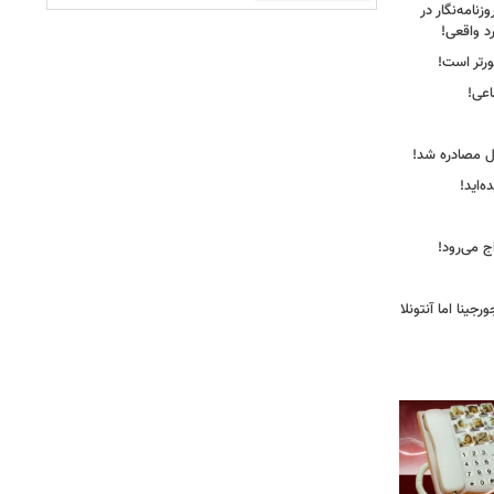
نامه‌نگار در
د واقعی!
ورتر است!
ل مصادره شد!
‌اید!
ج می‌رود!
ینا اما آنتونلا