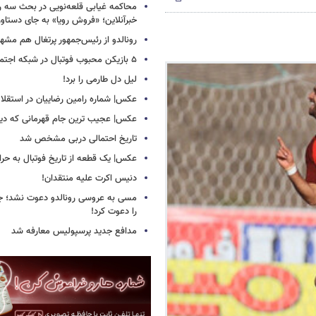
محاکمه غیابی قلعه‌نویی در بحث سه روز
خبرآنلاین؛ «فروش رویا» به جای دستاور
رونالدو از رئیس‌جمهور پرتغال هم مشه
۵ بازیکن محبوب فوتبال در شبکه اجتماعی!
لیل دل طارمی را برد!
عکس| شماره رامین رضاییان در استقلا
عکس| عجیب ترین جام قهرمانی که دیده
تاریخ احتمالی دربی مشخص شد
عکس| یک قطعه از تاریخ فوتبال به حرا
دنیس اکرت علیه منتقدان!
مسی به عروسی رونالدو دعوت نشد؛ جورج
را دعوت کرد!
مدافع جدید پرسپولیس معارفه شد