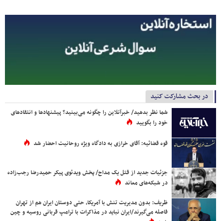
در بحث مشارکت کنید
شما نظر بدهید/ خبرآنلاین را چگونه می‌بینید؟ پیشنهادها و انتقادهای
خود را بگویید
قوه قضائیه: آقای خرازی به دادگاه ویژه روحانیت احضار شد
جزئیات جدید از قتل یک مداح/ پخش ویدئوی پیکر حمیدرضا رجب‌زاده
در شبکه‌های معاند
ظریف: بدون مدیریت تنش با آمریکا، حتی دوستان ایران هم از تهران
فاصله می‌گیرند/ایران نباید در مذاکرات با ترامپ قربانی روسیه و چین