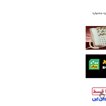
یزه جشنواره