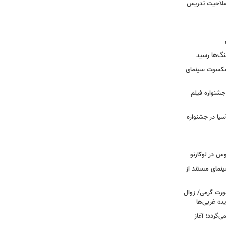
 صلاحیت تدریس
نگ‌ها رسید
یشکسوت سینمای
ن جشنواره فیلم
سیا در جشنواره
وس در لوکارنو
نمای مستند از
رت گرمی/ زوال
ید» غربی‌ها
جرا بازمی‌گردد؛ آغاز