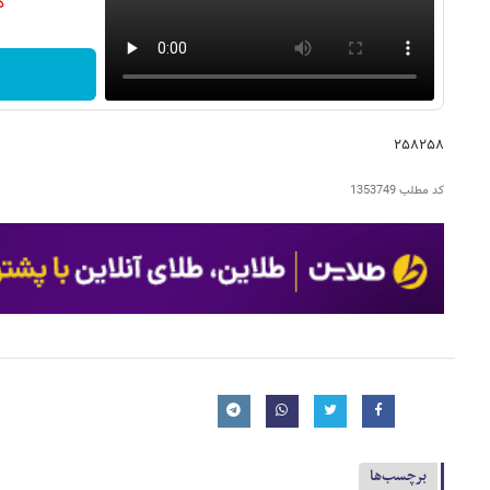
دن
۲۵۸۲۵۸
کد مطلب
1353749
برچسب‌ها