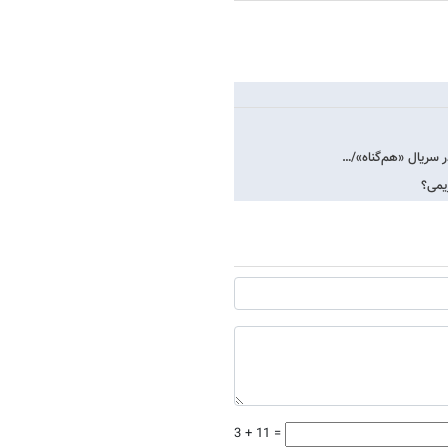
ر سریال «هم‌گناه»/…
یمی؟
3 + 11 =