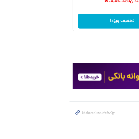
دان50%تخفیف🔥
تخفیف ویژه!