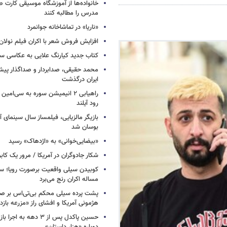
خانواده‌ها از آموزشگاه موسیقی کارت
مدرس را مطالبه کنند
«ناریا» در تماشاخانه جوانمرد
افزایش فروش شعر با اکران فیلم نولان
کتاب جدید کیارنگ علایی به عکاسی س
محمد حقیقی، صدابردار و صداگذار پ
ایران درگذشت
راهیابی ۲ انیمیشن سوره به سی‌امی
رود آیلند
بازیگر مالزیایی، فیلمساز سال سینمای آ
بوسان شد
«بیضایی‌خوانی» به «اژدهاک» رسید
شکار جادوگران در آمریکا / مرور یک کاب
کوبیدن سیلی واقعیت برصورت رویا؛ سی
مساله اکران رنج می‌برد
پشت پرده سیلی محکم بی‌تی‌اس بر صو
هژمونی آمریکا و افشای راز «مزرعه بازد
حسین پاکدل پس از ۳ دهه به ا