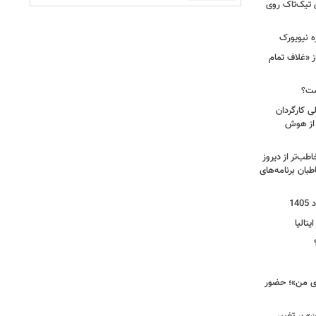
 تیک‌تاک روی
ه نیویورک
ز «غلاف تمام
ست؟
ی کارگردان
 از هوش
طب‌تر از دیروز
بان برنامه‌های
یتالیا
وی من»؛ حضور