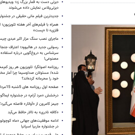
دیزنی دست به قمار بزرگ زد؛ ویدیوهای
دیزنی‌پلاس نمایش داده می‌شوند
جدیدترین فیلم مانی حقیقی در جشنوار
همراه با فیلم‌های آخر هفته تلویزیون؛ ا
فلزی» تا «پست»
ماجرای نصب سنگ مزار اکبر عبدی چی
رسوایی جدید در هالیوود؛ اعتراف جنجال
سرشناس به دروغ‌گویی درباره استفاده
مصنوعی!
روزنامه اصولگرا: تلویزیون هر روز کم‌مخا
شده/ مسئولان صداوسیما چرا آمار مخاط
خود را محرمانه کرده‌اند؟
صفحه اول روزنامه های 5شنبه 15مرداد 1405
درخشش «مرد آرام» در جشنواره ایماگو ا
جیمز کامرون از «آواتار» فاصله می‌گیرد؟
«کافه نادری» به تالار حافظ می‌آید
ادامه موفقیت‌های جهانی «ماه کوچول
در جشنواره ماربیا اسپانیا