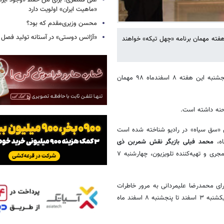
علی قمصری: برای من حفظ «وجود ایران»
«ماهیت ایران» اولویت دارد
محسن وزیری‌مقدم که بود؟
«آژانس دوستی» در آستانه تولید فصل 
هفته مهمان برنامه «چهل تیکه» خواهند
،، فرهاد آییش بازیگر سینما، تئاتر و تلویزیون پنجشنبه این هفته ۸ اسفندماه ۹۸ مهمان
حنه داشته است.
ش «سق سیاه» در رادیو شناخته شده است
محمد فیلی بازیگر نقش شمربن ذی
، سونیا پوریامین مجری و تهیه‌کننده تلویزیون، چهارشنبه ۷
جرای محمدرضا علیمردانی به مرور خاطرات
و نوستالژی‌ سالهای گذشته با حضور هنرمندان و افراد شاخص می پردازد و از یکشنبه ۳ اسفند تا پنجشنبه ۸ اسفند ماه