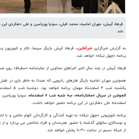
فرهاد آییش، مهران امامیه، محمد فیلی، سونیا پوریامین و علی دهکردی این 
شد.
به گزارش خبرگزاری
خبرآنلاین
برنامه «چهل تیکه» خواهد شد.
فرهاد آییش در چند سال اخیر اجراهای متناوبی از نمایشنامه «سقراط» روی ص
همچنین مهران امامیه بازیگر طنزهای رادیویی که عمدتا به خاطر بازی در نق
یکشنبه شب ۴ اسفندماه مهمان برنامه خواهد بود. دوشنبه شب ۵ اسفندماه،
الجوشن در سریال «مختارنامه»، سه شنبه شب ۶ اسفندماه
اسفندماه علی دهکردی در این برنامه حضور خواهد داشت.
برنامه تلویزیونی «چهل تیکه» به تهیه کنندگی و کارگردانی الهام حاتمی و با ا
از شبکه نسیم در ساعت ۸:۳۰ پخش خواهد شد.