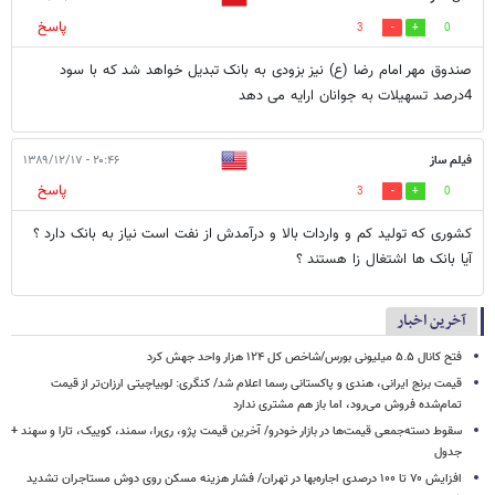
پاسخ
3
0
صندوق مهر امام رضا (ع) نیز بزودی به بانک تبدیل خواهد شد که با سود
4درصد تسهیلات به جوانان ارایه می دهد
فیلم ساز
۲۰:۴۶ - ۱۳۸۹/۱۲/۱۷
پاسخ
3
0
کشوری که تولید کم و واردات بالا و درآمدش از نفت است نیاز به بانک دارد ؟
آیا بانک ها اشتغال زا هستند ؟
آخرین اخبار
فتح کانال ۵.۵ میلیونی بورس/شاخص کل ۱۲۴ هزار واحد جهش کرد
قیمت برنج ایرانی، هندی و پاکستانی رسما اعلام شد/ کنگری: لوبیاچیتی ارزان‌تر از قیمت
تمام‌شده فروش می‌رود، اما باز هم مشتری ندارد
سقوط دسته‌جمعی قیمت‌ها در بازار خودرو/ آخرین قیمت پژو، ری‌را، سمند، کوییک، تارا و سهند +
جدول
افزایش ۷۰ تا ۱۰۰ درصدی اجاره‌بها در تهران/ فشار هزینه مسکن روی دوش مستاجران تشدید