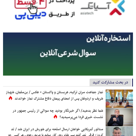
در بحث مشارکت کنید
نماز جماعت سران ترکیه، عربستان و پاکستان + عکس / بن‌سلمان، شهباز
شریف و اردوغان پس از امضای پیمان دفاع مشترک نماز خواندند
شما نظر بدهید/ اگر خبرنگار بودید چه سوالی از رئیس جمهور در
نشست خبری فردا می‌پرسیدید؟
سناتور آمریکایی خواهان ارسال اسلحه برای شورش در ایران شد / تد
کروز: فرقی نمی‌کند پسر شاه روی کار بیاید یا مریم رجوی، هر کسی جز