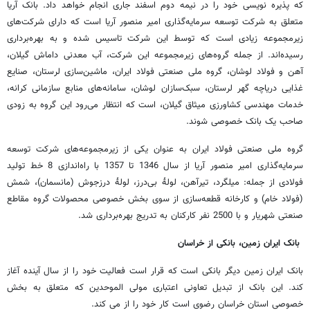
که پذیره نویسی خود را در نیمه دوم اسفند جاری انجام خواهد داد. بانک آریا
متعلق به شرکت توسعه سرمایه‌گذاری امیر منصور آریا است که دارای شرکت‌های
زیرمجموعه‌ زیادی است که توسط این شرکت تاسیس شده و به بهره‌برداری
رسیده‌اند. از جمله گروه‌های زیرمجموعه این شرکت، آب معدنی داماش گیلان،
آهن و فولاد لوشان، گروه ملی صنعتی فولاد ایران، ماشین‌سازی لرستان، صنایع
غذایی دریاچه گهر لرستان، سبک‌سازان لوشان، سامانه‌های منابع سازمانی کرانه،
خدمات مهندسی کشاورزی میثاق گیلان، است که انتظار می‌رود این گروه به زودی
صاحب یک بانک خصوصی شوند.
گروه ملی صنعتی فولاد ایران به عنوان یکی از زیرمجموعه‌های شرکت توسعه
سرمایه‌گذاری امیر منصور آریا از سال 1346 تا 1357 با راه‌اندازی 8 خط تولید
فولادی از جمله: میلگرد، تیرآهن، لولۀ بی‌درز، لولۀ درزجوش (مانسمان)، شمش
(فولاد خام) و کارخانه قطعه‌سازی از سوی بخش خصوصی محصولات گروه مقاطع
صنعتی شهریار و با 2500 نفر کارکنان به تدریج بهره‌برداری شد.
بانک ایران زمین، بانکی از خراسان
بانک ایران زمین دیگر بانکی است که قرار است فعالیت خود را از سال آینده آغاز
کند. این بانک از تبدیل تعاونی اعتباری مولی الموحدین که متعلق به بخش
خصوصی استان خراسان رضوی است کار خود را از می کند.