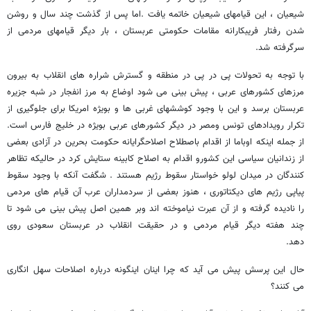
شیعیان ، این قیامهای شیعیان خاتمه یافت .اما پس از گذشت چند سال و روشن
شدن رفتار فریبکارانه مقامات حکومتی عربستان ، بار دیگر قیامهای مردمی از
سرگرفته شد.
با توجه به تحولات پی در پی در منطقه و گسترش شراره های انقلاب به بیرون
مرزهای کشورهای عربی ، پیش بینی می شود اوضاع به مرز انفجار در شبه جزیره
عربستان برسد و این با وجود کوششهای غربی ها و بویژه امریکا برای جلوگیری از
تکرار رویدادهای تونس ومصر در دیگر کشورهای عربی بویژه در خلیج فارس است.
از جمله اینکه اوباما از اقدام باصطلاح اصلاحگرایانه حکومت بحرین در آزادی بعضی
از زندانیان سیاسی این کشورو اقدام به اصلاح کابینه ستایش کرد در حالیکه تظاهر
کنندگان در میدان لولو خواستار سقوط رژیم هستند . شگفت آنکه با وجود سقوط
پیاپی رژیم های دیکتاتوری ، هنوز بعضی از سردمداران عرب آن قیام های مردمی
را نادیده گرفته و از آن عبرت نیاموخته اند وبر همین اصل پیش بینی می شود تا
چند هفته دیگر قیام مردمی و در حقیقت انقلاب در عربستان سعودی روی
دهد.
حال این پرسش پیش می آید که چرا اینان اینگونه درباره اصلاحات سهل انگاری
می کنند؟