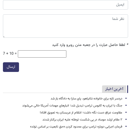
*
لطفا حاصل عبارت را در جعبه متن روبرو وارد کنید
7 + 10 =
ارسال
آخرین اخبار
دردسر تازه برای خانواده نتانیاهو، پای سارا به دادگاه باز شد
جنگ با ایران به کابوس ترامپ تبدیل شد؛ انبارهای مهمات آمریکا خالی می‌شوند
مقاومت عراق دست نگه داشت؛ انتقام از عربستان به تعویق افتاد!
۲ مقام‌ ارشد موساد در پی شکست توطئه علیه ایران برکنار شدند
فرمان اجرایی دوباره ترامپ برای محدود کردن «حق تابعیت بر اساس تولد»