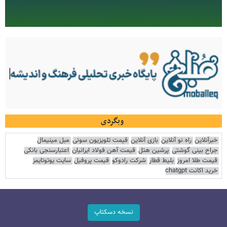
وبگردی
خبرآنلاین
راه نو آنلاین
بازی آنلاین
قیمت تلویزیون سونی
مبل مینیمال
جراح بینی گوشتی
پرشین هتل
قیمت آهن فولاد ایرانیان
اعتبارسنجی بانکی
قیمت طلا امروز
بلیط قطار
شرکت رادوکو
قیمت پروفیل
سایت یوتوتایمز
خرید اکانت chatgpt
نسخه دسکتاپ