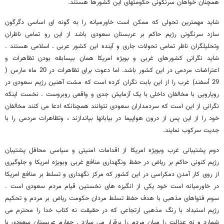
همچنان خواهان سرنگونی حکومتهای این کشورها هستند.
شاید مهمترین تحولی که ممکن است خاورمیانه را به گونه ای اساسی دگرگون
سازد سرنگونی رژیم حاکم بر عربستان سعودی باشد از این رو تمامی ناظران
وتحلیلگران ناظر تمامی تحولات جاری و آینده این کشور عربی ـ اسلامی هستند .
شاید نگرانی کشورهای غربی و بویژه امریکا همان بیسابقه بودن تظاهرات و
اعتراضات مردمی در این کشور باشد. اما دعوت برای تظاهرات در 20 ماه مارس (
29 أسفند) غرب را از این بابت نگران کرده است که مشت آهنین رژیم سعودی در
رویارویی با مخالفان داخلی با یک آزمایش جدی و واقعی روبروست . نخست اینکه
نگرانی از این است که سردمداران سعودی نتوانند همچنانکه ادعا می کنند مخالفان
خود را از این پس از درون هواپیما در بیابانها بیاندازند ، وتظاهرات مردمی را با
جدیت سرکوب نمایند.
دوم پشتیبانی غرب وبویژه امریکا از اقدامات امنیتی و سیاسی محافل پشتیبان
رژیم کنونی حاکم بر ریاض در حفظ ونگهداری منافع غربی وبویژه امریکا و جلوگیری
از روی کار آمدن دمکراسی در این کشور که مرکز نگهداری و تسلط بر منافع امریکا
در خاورمیانه است خود یکی از انگیزه های نخستین قیام مردم سعودی است .
سوم فتواهای مذهبی با هدف حفظ تسلط مردان حکومت ریاض بر مردم و تحکیم
رژیم استبداد با رنگ مذهبی ارتجاعی که در حقیقت نه کتاب خدا را محترم می
شمارد و نه عدالت را میان مردم را برقرار می سازد . چهارم عربستان سعودی با