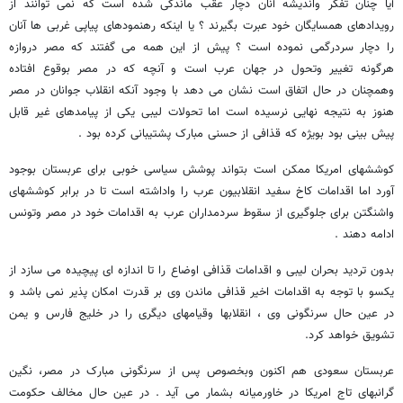
آیا چنان تفکر واندیشه آنان دچار عقب ماندگی شده است که نمی توانند از
رویدادهای همسایگان خود عبرت بگیرند ؟ یا اینکه رهنمودهای پیاپی غربی ها آنان
را دچار سردرگمی نموده است ؟ پیش از این همه می گفتند که مصر دروازه
هرگونه تغییر وتحول در جهان عرب است و آنچه که در مصر بوقوع افتاده
وهمچنان در حال اتفاق است نشان می دهد با وجود آنکه انقلاب جوانان در مصر
هنوز به نتیجه نهایی نرسیده است اما تحولات لیبی یکی از پیامدهای غیر قابل
پیش بینی بود بویژه که قذافی از حسنی مبارک پشتیبانی کرده بود .
کوششهای امریکا ممکن است بتواند پوشش سیاسی خوبی برای عربستان بوجود
آورد اما اقدامات کاخ سفید انقلابیون عرب را واداشته است تا در برابر کوششهای
واشنگتن برای جلوگیری از سقوط سردمداران عرب به اقدامات خود در مصر وتونس
ادامه دهند .
بدون تردید بحران لیبی و اقدامات قذافی اوضاع را تا اندازه ای پیچیده می سازد از
یکسو با توجه به اقدامات اخیر قذافی ماندن وی بر قدرت امکان پذیر نمی باشد و
در عین حال سرنگونی وی ، انقلابها وقیامهای دیگری را در خلیج فارس و یمن
تشویق خواهد کرد.
عربستان سعودی هم اکنون وبخصوص پس از سرنگونی مبارک در مصر، نگین
گرانبهای تاج امریکا در خاورمیانه بشمار می آید . در عین حال مخالف حکومت