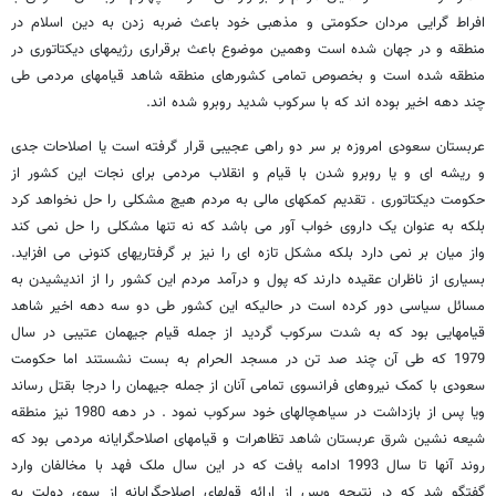
افراط گرایی مردان حکومتی و مذهبی خود باعث ضربه زدن به دین اسلام در
منطقه و در جهان شده است وهمین موضوع باعث برقراری رژیمهای دیکتاتوری در
منطقه شده است و بخصوص تمامی کشورهای منطقه شاهد قیامهای مردمی طی
چند دهه اخیر بوده اند که با سرکوب شدید روبرو شده اند.
عربستان سعودی امروزه بر سر دو راهی عجیبی قرار گرفته است یا اصلاحات جدی
و ریشه ای و یا روبرو شدن با قیام و انقلاب مردمی برای نجات این کشور از
حکومت دیکتاتوری . تقدیم کمکهای مالی به مردم هیچ مشکلی را حل نخواهد کرد
بلکه به عنوان یک داروی خواب آور می باشد که نه تنها مشکلی را حل نمی کند
واز میان بر نمی دارد بلکه مشکل تازه ای را نیز بر گرفتاریهای کنونی می افزاید.
بسیاری از ناظران عقیده دارند که پول و درآمد مردم این کشور را از اندیشیدن به
مسائل سیاسی دور کرده است در حالیکه این کشور طی دو سه دهه اخیر شاهد
قیامهایی بود که به شدت سرکوب گردید از جمله قیام جیهمان عتیبی در سال
1979 که طی آن چند صد تن در مسجد الحرام به بست نشستند اما حکومت
سعودی با کمک نیروهای فرانسوی تمامی آنان از جمله جیهمان را درجا بقتل رساند
ویا پس از بازداشت در سیاهچالهای خود سرکوب نمود . در دهه 1980 نیز منطقه
شیعه نشین شرق عربستان شاهد تظاهرات و قیامهای اصلاحگرایانه مردمی بود که
روند آنها تا سال 1993 ادامه یافت که در این سال ملک فهد با مخالفان وارد
گفتگو شد که در نتیجه وپس از ارائه قولهای اصلاحگرایانه از سوی دولت به