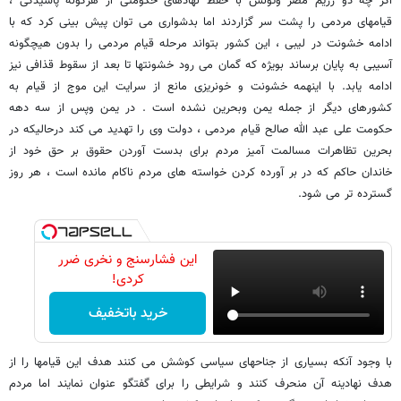
اگر چه دو رژیم مصر وتونس با حفظ نهادهای حکومتی از هرگونه پاشیدگی ،
قیامهای مردمی را پشت سر گزاردند اما بدشواری می توان پیش بینی کرد که با
ادامه خشونت در لیبی ، این کشور بتواند مرحله قیام مردمی را بدون هیچگونه
آسیبی به پایان برساند بویژه که گمان می رود خشونتها تا بعد از سقوط قذافی نیز
ادامه یابد. با اینهمه خشونت و خونریزی مانع از سرایت این موج از قیام به
کشورهای دیگر از جمله یمن وبحرین نشده است . در یمن وپس از سه دهه
حکومت علی عبد الله صالح قیام مردمی ، دولت وی را تهدید می کند درحالیکه در
بحرین تظاهرات مسالمت آمیز مردم برای بدست آوردن حقوق بر حق خود از
خاندان حاکم که در بر آورده کردن خواسته های مردم ناکام مانده است ، هر روز
گسترده تر می شود.
این فشارسنج و نخری ضرر
کردی!
خرید باتخفیف
با وجود آنکه بسیاری از جناحهای سیاسی کوشش می کنند هدف این قیامها را از
هدف نهادینه آن منحرف کنند و شرایطی را برای گفتگو عنوان نمایند اما مردم