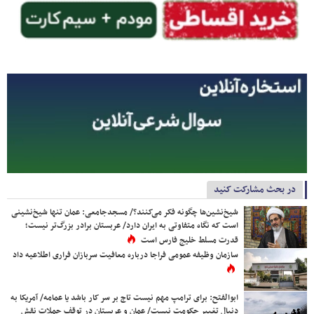
در بحث مشارکت کنید
شیخ‌نشین‌ها چگونه فکر می‌کنند؟/ مسجدجامعی: عمان تنها شیخ‌نشینی
است که نگاه متفاوتی به ایران دارد/ عربستان برادر بزرگ‌تر نیست؛
قدرت مسلط خلیج فارس است
سازمان وظیفه عمومی فراجا درباره معافیت سربازان فراری اطلاعیه داد
ابوالفتح: برای ترامپ مهم نیست تاج بر سر کار باشد یا عمامه/ آمریکا به
دنبال تغییر حکومت نیست/ عمان و عربستان در توقف حملات نقش