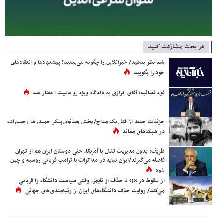
در بحث مشارکت کنید
شما نظر بدهید/ خبرآنلاین را چگونه می‌بینید؟ پیشنهادها و انتقادهای
خود را بگویید
قوه قضائیه: آقای خرازی به دادگاه ویژه روحانیت احضار شد
جزئیات جدید از قتل یک مداح/ پخش ویدئوی پیکر حمیدرضا رجب‌زاده
در شبکه‌های معاند
ظریف: بدون مدیریت تنش با آمریکا، حتی دوستان ایران هم از تهران
فاصله می‌گیرند/ایران نباید در مذاکرات با ترامپ قربانی روسیه و چین
شود
از سقوط در QS تا حذف از تایمز، وقتی سیاست دانشگاه را قربانی
می‌کند/ روایت حذف دانشگاه‌های ایران از رتبه‌بندی‌های جهانی