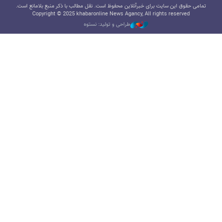
تمامی حقوق این سایت برای خبرآنلاین محفوظ است. نقل مطالب با ذکر منبع بلامانع است.
Copyright © 2025 khabaronline News Agancy, All rights reserved
طراحی و تولید: نستوه