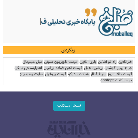
وبگردی
خبرآنلاین
راه نو آنلاین
بازی آنلاین
قیمت تلویزیون سونی
مبل مینیمال
جراح بینی گوشتی
پرشین هتل
قیمت آهن فولاد ایرانیان
اعتبارسنجی بانکی
قیمت طلا امروز
بلیط قطار
شرکت رادوکو
قیمت پروفیل
سایت یوتوتایمز
خرید اکانت chatgpt
نسخه دسکتاپ