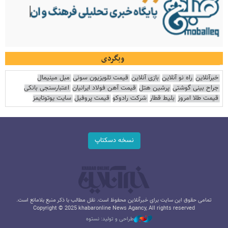
وبگردی
خبرآنلاین
راه نو آنلاین
بازی آنلاین
قیمت تلویزیون سونی
مبل مینیمال
جراح بینی گوشتی
پرشین هتل
قیمت آهن فولاد ایرانیان
اعتبارسنجی بانکی
قیمت طلا امروز
بلیط قطار
شرکت رادوکو
قیمت پروفیل
سایت یوتوتایمز
نسخه دسکتاپ
تمامی حقوق این سایت برای خبرآنلاین محفوظ است. نقل مطالب با ذکر منبع بلامانع است.
Copyright © 2025 khabaronline News Agancy, All rights reserved
طراحی و تولید: نستوه