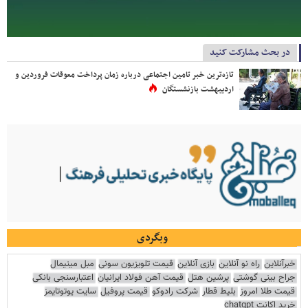
در بحث مشارکت کنید
تازه‌ترین خبر تامین اجتماعی درباره زمان پرداخت معوقات فروردین و
اردیبهشت بازنشستگان
وبگردی
خبرآنلاین
راه نو آنلاین
بازی آنلاین
قیمت تلویزیون سونی
مبل مینیمال
جراح بینی گوشتی
پرشین هتل
قیمت آهن فولاد ایرانیان
اعتبارسنجی بانکی
قیمت طلا امروز
بلیط قطار
شرکت رادوکو
قیمت پروفیل
سایت یوتوتایمز
خرید اکانت chatgpt