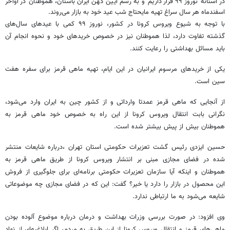
در آستانه نوروز ۹۹ قرار داریم و به رسم آیین کهن ایران باستان، هموطنان در اواخر
اسفندماه هر سال سراغ تهیه مایحتاج شب عید خود به بازار می‌روند.
با توجه به شیوع ویروس کرونا در کشور، نوروز ۹۹ کمی با عیدهای سال‌های
گذشته تفاوت دارد، لذا هموطنان نیز در خصوص خریدهای خود و نحوه انجام آن
باید مسائل بهداشتی را رعایت کنند.
یکی از خریدهای مرسوم ایرانیان در این ایام، تهیه ماهی قرمز برای سفره هفت
سین است.
از آنجایی که ماهی قرمز عمدتا وارداتی و از کشور چین به ایران وارد می‌شود،
نگرانی بابت انتقال ویروس کرونا از این راه به خصوص خود ماهی قرمز به
هموطنان بیش از پیش بیشتر شده است.
حسین ایزدی رئیس گشت تعزیرات حکومتی استان تهران ،درباره شایعات منتشر
شده در فضای مجازی مبنی بر انتشار ویروس کرونا از طریق ماهی قرمز به
هموطنان و اینکه آیا سازمان تعزیرات حکومتی برنامه‌ای برای جلوگیری از فروش
این محصول در بازار را دارد یا خیر؟ گفت: این که در فضای مجازی چه موضوعاتی
شایعه می‌شود به ما ارتباطی ندارد.
وی افزود: در صورت بررسی وزرات بهداشت و درمان درباره موضوع آلوده بودن
ماهی‌های قرمز و انتقال ویروس کرونا از این طریق به مردم، اگر ابلاغیه‌ای از نهاد