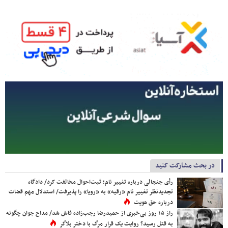
در بحث مشارکت کنید
رأی جنجالی درباره تغییر نام؛ ثبت‌احوال مخالفت کرد/ دادگاه
تجدیدنظر تغییر نام «رقیه» به «رویا» را پذیرفت/ استدلال مهم قضات
درباره حق هویت
راز ۱۵ روز بی‌خبری از حمیدرضا رجب‌زاده فاش شد/ مداح جوان چگونه
به قتل رسید؟ روایت یک قرار مرگ با دختر بلاگر