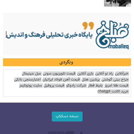
وبگردی
خبرآنلاین
راه نو آنلاین
بازی آنلاین
قیمت تلویزیون سونی
مبل مینیمال
جراح بینی گوشتی
پرشین هتل
قیمت آهن فولاد ایرانیان
اعتبارسنجی بانکی
قیمت طلا امروز
بلیط قطار
شرکت رادوکو
قیمت پروفیل
سایت یوتوتایمز
خرید اکانت chatgpt
نسخه دسکتاپ