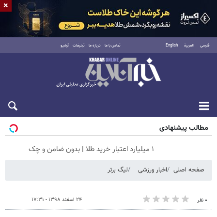
×
فارسی
العربية
English
تماس با ما
درباره ما
تبلیغات
آرشیو
پنجشنبه ۱۵ مرداد ۱۴۰۵
مطالب پیشنهادی
۱ میلیارد اعتبار خرید طلا | بدون ضامن و چک
صفحه اصلی
اخبار ورزشی
لیگ برتر
۲۴ اسفند ۱۳۹۸ - ۱۷:۳۱
۰ نفر