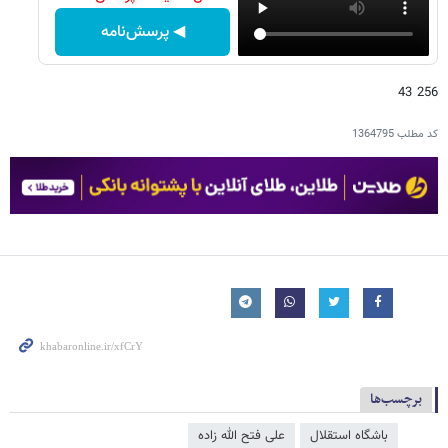
◀ پرسش‌نامه
256 43
کد مطلب
1364795
برچسب‌ها
باشگاه استقلال
علی فتح الله زاده