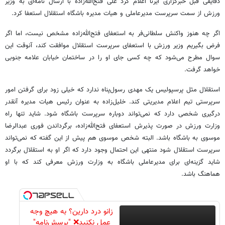
دقایقی قبل خبرگزاری ایرنا اعلام کرد علی فتح‌الله‌زاده با ارسال نامه‌ای به وزیر
ورزش از سمت سرپرست مدیرعاملی و هیات مدیره باشگاه استقلال استعفا کرد.
اگر چه هنوز واکنش سلطانی‌فر به استعفای فتح‌الله‌زاده مشخص نیست، اما اگر
فرض بگیریم وزیر ورزش با استعفای سرپرست استقلال موافقت کند، آنوقت این
سوال مطرح می‌شود که چه کسی جای او را در ساختمان خیابان علامه جنوبی
خواهد گرفت.
استقلال مثل پرسپولیس یک مهدی رسول‌پناه ندارد که خیلی زود برای گرفتن امور
سرپرستی تیم اعلام مدیریتی کند. خلیل‌زاده به عنوان رئیس هیات مدیره آنقدر
درگیری شخصی دارد که نمی‌تواند دوباره سرپرست باشگاه شود. شاید تنها راه
وزارت ورزش در صورت پذیرش استعفای فتح‌الله‌زاده، برگرداندن فوری عبدالرضا
موسوی به باشگاه باشد. البته شخص موسوی هم پیش از این گفته که نمی‌تواند
سرپرست استقلال شود منتهی این احتمال وجود دارد که اگر او به استقلال برگردد
شاید گزینه‌ای برای مدیرعاملی باشگاه به وزارت ورزش معرفی کند که با او
هماهنگ باشد.
زانو درد دارین؟ به هیچ وجه
عمل نکنید❌ "پرسش‌نامه"