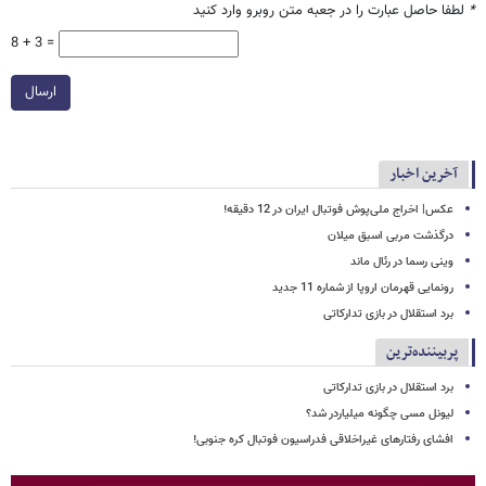
*
لطفا حاصل عبارت را در جعبه متن روبرو وارد کنید
8 + 3 =
ارسال
آخرین اخبار
عکس| اخراج ملی‌پوش فوتبال ایران در 12 دقیقه!
درگذشت مربی اسبق میلان
وینی رسما در رئال ماند
رونمایی قهرمان اروپا از شماره 11 جدید
برد استقلال در بازی تدارکاتی
پربیننده‌ترین
برد استقلال در بازی تدارکاتی
لیونل مسی چگونه میلیاردر شد؟
افشای رفتارهای غیراخلاقی فدراسیون فوتبال کره جنوبی!