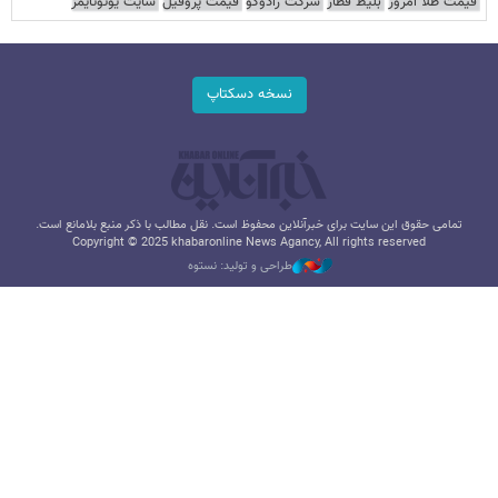
قیمت طلا امروز
بلیط قطار
شرکت رادوکو
قیمت پروفیل
سایت یوتوتایمز
نسخه دسکتاپ
تمامی حقوق این سایت برای خبرآنلاین محفوظ است. نقل مطالب با ذکر منبع بلامانع است.
Copyright © 2025 khabaronline News Agancy, All rights reserved
طراحی و تولید: نستوه