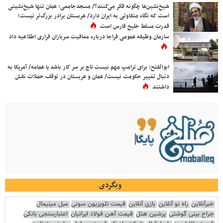
شیخ‌نشین‌ها چگونه فکر می‌کنند؟/ مسجدجامعی: عمان تنها شیخ‌نشینی
است که نگاه متفاوتی به ایران دارد/ عربستان برادر بزرگ‌تر نیست؛
قدرت مسلط خلیج فارس است
سازمان وظیفه عمومی فراجا درباره معافیت سربازان فراری اطلاعیه داد
ابوالفتح: برای ترامپ مهم نیست تاج بر سر کار باشد یا عمامه/ آمریکا به
دنبال تغییر حکومت نیست/ عمان و عربستان در توقف حملات نقش
داشتند
وبگردی
خبرآنلاین
راه نو آنلاین
بازی آنلاین
قیمت تلویزیون سونی
مبل مینیمال
جراح بینی گوشتی
پرشین هتل
قیمت آهن فولاد ایرانیان
اعتبارسنجی بانکی